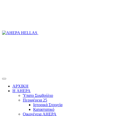
ΑΡΧΙΚΗ
Η AHEPA
Ύπατο Συµβούλιο
Περιφέρεια 25
Ιστορικά Στοιχεία
Καταστατικό
Οικογένεια AHEPA