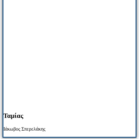
Ταμίας
Ιάκωβος Σπερελάκης