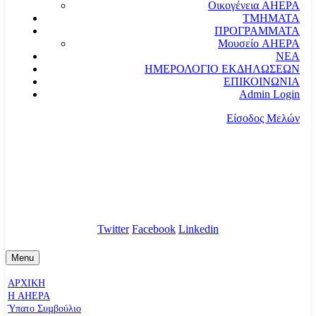
Οικογένεια AHEPA
ΤΜΗΜΑΤΑ
ΠΡΟΓΡΑΜΜΑΤΑ
Μουσείο AHEPA
ΝΕΑ
ΗΜΕΡΟΛΟΓΙΟ ΕΚΔΗΛΩΣΕΩΝ
ΕΠΙΚΟΙΝΩΝΙΑ
Admin Login
Είσοδος Μελών
communication@ahepahellas.org
Αλεξάνδρου Σούτσου 24, Αθήνα τκ.10671
Twitter
Facebook
Linkedin
Menu
ΑΡΧΙΚΗ
Η AHEPA
Ύπατο Συµβούλιο