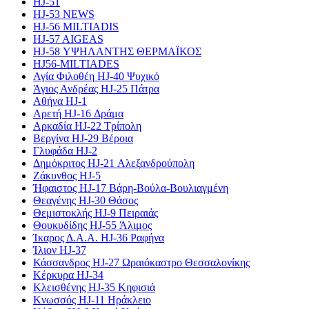
HJ-51
HJ-53 NEWS
HJ-56 MILTIADIS
HJ-57 AIGEAS
HJ-58 ΥΨΗΛΑΝΤΗΣ ΘΕΡΜΑΪΚΟΣ
HJ56-MILTIADES
Αγία Φιλοθέη HJ-40 Ψυχικό
Άγιος Ανδρέας HJ-25 Πάτρα
Αθήνα HJ-1
Αρετή HJ-16 Δράμα
Αρκαδία HJ-22 Τρίπολη
Βεργίνα HJ-29 Βέροια
Γλυφάδα HJ-2
Δημόκριτος HJ-21 Αλεξανδρούπολη
Ζάκυνθος HJ-5
Ήφαιστος HJ-17 Βάρη-Βούλα-Βουλιαγμένη
Θεαγένης HJ-30 Θάσος
Θεμιστοκλής HJ-9 Πειραιάς
Θουκυδίδης HJ-55 Άλιμος
Ίκαρος Δ.Α.Α. HJ-36 Ραφήνα
Ίλιον HJ-37
Κάσσανδρος HJ-27 Ωραιόκαστρο Θεσσαλονίκης
Κέρκυρα HJ-34
Κλεισθένης HJ-35 Κηφισιά
Κνωσσός HJ-11 Ηράκλειο