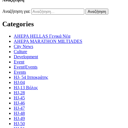
Αναζήτηση για:
Categories
AHEPA HELLAS Γενικά Νέα
AHEPA MARATHON MILTIADES
City News
Culture
Development
Event
Event|Events
Events
HJ- 54 Ιπποκράτης
HJ-04
HJ-13 Βόλος
HJ-28
HJ-45
HJ-46
HJ-47
HJ-48
HJ-49
HJ-50