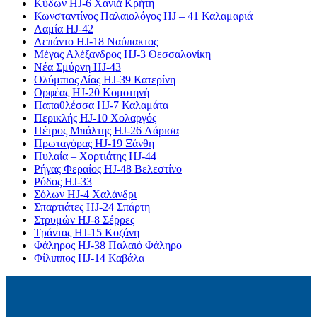
Κύδων HJ-6 Χανιά Κρήτη
Κωνσταντίνος Παλαιολόγος HJ – 41 Καλαμαριά
Λαμία HJ-42
Λεπάντο HJ-18 Ναύπακτος
Μέγας Αλέξανδρος HJ-3 Θεσσαλονίκη
Νέα Σμύρνη HJ-43
Ολύμπιος Δίας HJ-39 Κατερίνη
Ορφέας HJ-20 Κομοτηνή
Παπαθλέσσα HJ-7 Καλαμάτα
Περικλής HJ-10 Χολαργός
Πέτρος Μπάλτης HJ-26 Λάρισα
Πρωταγόρας HJ-19 Ξάνθη
Πυλαία – Χορτιάτης HJ-44
Ρήγας Φεραίος HJ-48 Βελεστίνο
Ρόδος HJ-33
Σόλων HJ-4 Χαλάνδρι
Σπαρτιάτες HJ-24 Σπάρτη
Στρυμών HJ-8 Σέρρες
Τράντας HJ-15 Κοζάνη
Φάληρος HJ-38 Παλαιό Φάληρο
Φίλιππος HJ-14 Καβάλα