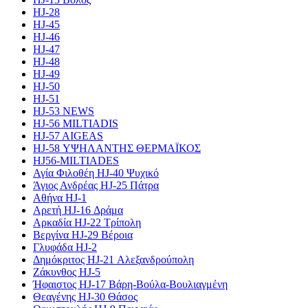
HJ-28
HJ-45
HJ-46
HJ-47
HJ-48
HJ-49
HJ-50
HJ-51
HJ-53 NEWS
HJ-56 MILTIADIS
HJ-57 AIGEAS
HJ-58 ΥΨΗΛΑΝΤΗΣ ΘΕΡΜΑΪΚΟΣ
HJ56-MILTIADES
Αγία Φιλοθέη HJ-40 Ψυχικό
Άγιος Ανδρέας HJ-25 Πάτρα
Αθήνα HJ-1
Αρετή HJ-16 Δράμα
Αρκαδία HJ-22 Τρίπολη
Βεργίνα HJ-29 Βέροια
Γλυφάδα HJ-2
Δημόκριτος HJ-21 Αλεξανδρούπολη
Ζάκυνθος HJ-5
Ήφαιστος HJ-17 Βάρη-Βούλα-Βουλιαγμένη
Θεαγένης HJ-30 Θάσος