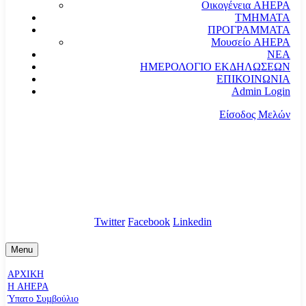
Οικογένεια AHEPA
ΤΜΗΜΑΤΑ
ΠΡΟΓΡΑΜΜΑΤΑ
Μουσείο AHEPA
ΝΕΑ
ΗΜΕΡΟΛΟΓΙΟ ΕΚΔΗΛΩΣΕΩΝ
ΕΠΙΚΟΙΝΩΝΙΑ
Admin Login
Είσοδος Μελών
communication@ahepahellas.org
Αλεξάνδρου Σούτσου 24, Αθήνα τκ.10671
Twitter
Facebook
Linkedin
Menu
ΑΡΧΙΚΗ
Η AHEPA
Ύπατο Συµβούλιο