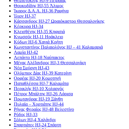
Θεμιστοκλής HJ-9 Πειραιάς
Θουκυδίδης HJ-55 Άλιμος
Ίκαρος Δ.Α.Α. HJ-36 Ραφήνα
Ίλιον HJ-37
Κάσσανδρος HJ-27 Ωραιόκαστρο Θεσσαλονίκης
Κέρκυρα HJ-34
Κλεισθένης HJ-35 Κηφισιά
Κνωσσός HJ-11 Ηράκλειο
Κύδων HJ-6 Χανιά Κρήτη
Κωνσταντίνος Παλαιολόγος HJ – 41 Καλαμαριά
Λαμία HJ-42
Λεπάντο HJ-18 Ναύπακτος
Μέγας Αλέξανδρος HJ-3 Θεσσαλονίκη
Νέα Σμύρνη HJ-43
Ολύμπιος Δίας HJ-39 Κατερίνη
Ορφέας HJ-20 Κομοτηνή
Παπαθλέσσα HJ-7 Καλαμάτα
Περικλής HJ-10 Χολαργός
Πέτρος Μπάλτης HJ-26 Λάρισα
Πρωταγόρας HJ-19 Ξάνθη
Πυλαία – Χορτιάτης HJ-44
Ρήγας Φεραίος HJ-48 Βελεστίνο
Ρόδος HJ-33
Σόλων HJ-4 Χαλάνδρι
Σπαρτιάτες HJ-24 Σπάρτη