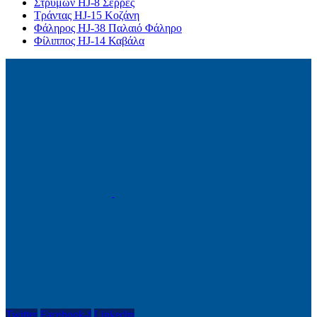
Στρυμών HJ-8 Σέρρες
Τράντας HJ-15 Κοζάνη
Φάληρος HJ-38 Παλαιό Φάληρο
Φίλιππος HJ-14 Καβάλα
Twitter
Facebook-f
Linkedin