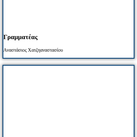
Γραμματέας
Αναστάσιος Χατζηαναστασίου