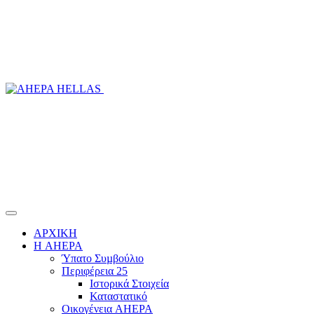
ΑΡΧΙΚΗ
Η AHEPA
Ύπατο Συµβούλιο
Περιφέρεια 25
Ιστορικά Στοιχεία
Καταστατικό
Οικογένεια AHEPA