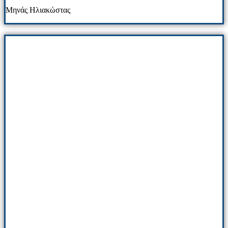
Μηνάς Ηλιακώστας