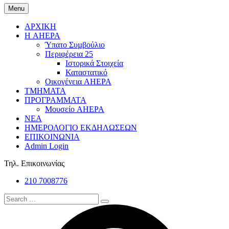
Menu
ΑΡΧΙΚΗ
Η AHEPA
Ύπατο Συµβούλιο
Περιφέρεια 25
Ιστορικά Στοιχεία
Καταστατικό
Οικογένεια AHEPA
ΤΜΗΜΑΤΑ
ΠΡΟΓΡΑΜΜΑΤΑ
Μουσείο AHEPA
ΝΕΑ
ΗΜΕΡΟΛΟΓΙΟ ΕΚΔΗΛΩΣΕΩΝ
ΕΠΙΚΟΙΝΩΝΙΑ
Admin Login
Τηλ. Επικοινωνίας
210 7008776