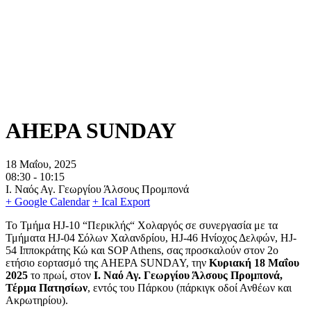
AHEPA SUNDAY
18 Μαΐου, 2025
08:30 -
10:15
Ι. Ναός Αγ. Γεωργίου Άλσους Προμπονά
+ Google Calendar
+ Ical Export
Το Τμήμα HJ-10 “Περικλής“ Χολαργός σε συνεργασία με τα
Τμήματα HJ-04 Σόλων Χαλανδρίου, HJ-46 Ηνίοχος Δελφών, HJ-
54 Ιπποκράτης Κώ και SOP Athens, σας προσκαλούν στον 2ο
ετήσιο εορτασμό της AHEPA SUNDAY, την
Κυριακή 18 Μαΐου
2025
το πρωί, στον
Ι. Ναό Αγ. Γεωργίου Άλσους Προμπονά,
Τέρμα Πατησίων
, εντός του Πάρκου (πάρκιγκ οδοί Ανθέων και
Ακρωτηρίου).