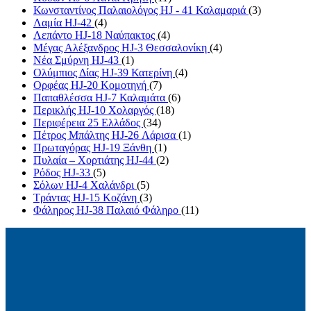
Κωνσταντίνος Παλαιολόγος HJ - 41 Καλαμαριά
(3)
Λαμία HJ-42
(4)
Λεπάντο HJ-18 Ναύπακτος
(4)
Μέγας Αλέξανδρος HJ-3 Θεσσαλονίκη
(4)
Νέα Σμύρνη HJ-43
(1)
Ολύμπιος Δίας HJ-39 Κατερίνη
(4)
Ορφέας HJ-20 Κομοτηνή
(7)
Παπαθλέσσα HJ-7 Καλαμάτα
(6)
Περικλής HJ-10 Χολαργός
(18)
Περιφέρεια 25 Ελλάδος
(34)
Πέτρος Μπάλτης HJ-26 Λάρισα
(1)
Πρωταγόρας HJ-19 Ξάνθη
(1)
Πυλαία – Χορτιάτης HJ-44
(2)
Ρόδος HJ-33
(5)
Σόλων HJ-4 Χαλάνδρι
(5)
Τράντας HJ-15 Κοζάνη
(3)
Φάληρος HJ-38 Παλαιό Φάληρο
(11)