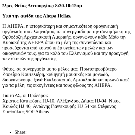
Ώρες Θείας Λειτουργίας: 8:30-10:15πμ
Υπό την αιγίδα της Ahepa Hellas.
Η AHEPA, η ιστορικότερη και σημαντικότερη ομογενειακή
οργάνωση του ελληνισμού, σε συνεργασία με την συνομήλικη της
Ορθόδοξη Αρχιεπισκοπή Αμερικής, οργανώνουν κάθε Μάϊο την
Κυριακή της AHEPA όπου τα μέλη της συναντώνται και
προσεύχονται από κοινού υπέρ υγείας των μελών και των
οικογενειών τους, για το καλό του Ελληνισμού και την προαγωγή
των σκοπών της οργάνωσης.
Φέτος, σε συνεργασία με το μέλος μας, Πρωτοπρεσβύτερο
Ζαφείριο Κουτελιέρη, καθηγητή μουσικής και μονωδό,
διοργανώνουμε ξανά Εκκλησιασμό, Αρτοκλασία και πρωινό καφέ
για τα μέλη, τις οικογένειες και τους φίλους της AHEPA.
Για τα ΔΣ, οι Πρόεδροι:
Χρίστος Κατηφόρης HJ-10, Αλέξανδρος Δήμας HJ-04, Νίκος
Κουλός HJ-46, Αντώνης Γιαννικουρής HJ-54 και Στέφανος
Σταθούλιας SOP Athens
Share: