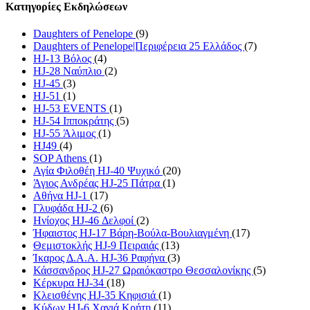
Κατηγορίες Εκδηλώσεων
Daughters of Penelope
(9)
Daughters of Penelope|Περιφέρεια 25 Ελλάδος
(7)
HJ-13 Βόλος
(4)
HJ-28 Ναύπλιο
(2)
HJ-45
(3)
HJ-51
(1)
HJ-53 EVENTS
(1)
HJ-54 Ιπποκράτης
(5)
HJ-55 Άλιμος
(1)
HJ49
(4)
SOP Athens
(1)
Αγία Φιλοθέη HJ-40 Ψυχικό
(20)
Άγιος Ανδρέας HJ-25 Πάτρα
(1)
Αθήνα HJ-1
(17)
Γλυφάδα HJ-2
(6)
Ηνίοχος HJ-46 Δελφοί
(2)
Ήφαιστος HJ-17 Βάρη-Βούλα-Βουλιαγμένη
(17)
Θεμιστοκλής HJ-9 Πειραιάς
(13)
Ίκαρος Δ.Α.Α. HJ-36 Ραφήνα
(3)
Κάσσανδρος HJ-27 Ωραιόκαστρο Θεσσαλονίκης
(5)
Κέρκυρα HJ-34
(18)
Κλεισθένης HJ-35 Κηφισιά
(1)
Κύδων HJ-6 Χανιά Κρήτη
(11)