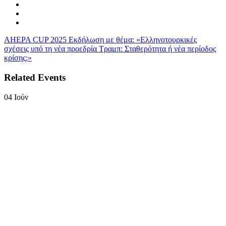
AHEPA CUP 2025
Εκδήλωση με θέμα: «Ελληνοτουρκικές
σχέσεις υπό τη νέα προεδρία Τραμπ: Σταθερότητα ή νέα περίοδος
κρίσης;»
Related Events
04
Ιούν