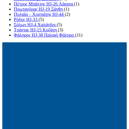
Πέτρος Μπάλτης HJ-26 Λάρισα
(1)
Πρωταγόρας HJ-19 Ξάνθη
(1)
Πυλαία – Χορτιάτης HJ-44
(2)
Ρόδος HJ-33
(5)
Σόλων HJ-4 Χαλάνδρι
(5)
Τράντας HJ-15 Κοζάνη
(3)
Φάληρος HJ-38 Παλαιό Φάληρο
(11)