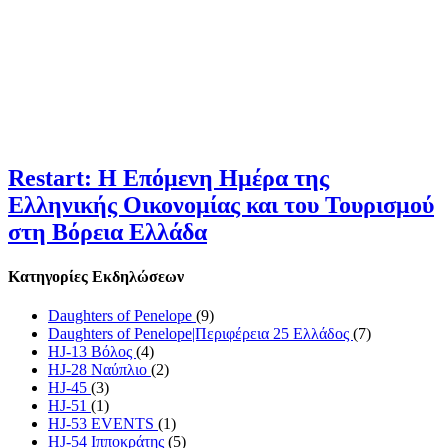
Restart: Η Επόμενη Ημέρα της
Ελληνικής Οικονομίας και του Τουρισμού
στη Βόρεια Ελλάδα
Κατηγορίες Εκδηλώσεων
Daughters of Penelope
(9)
Daughters of Penelope|Περιφέρεια 25 Ελλάδος
(7)
HJ-13 Βόλος
(4)
HJ-28 Ναύπλιο
(2)
HJ-45
(3)
HJ-51
(1)
HJ-53 EVENTS
(1)
HJ-54 Ιπποκράτης
(5)