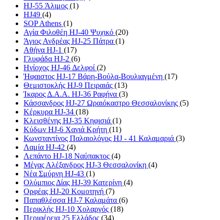
HJ-55 Άλιμος
(1)
HJ49
(4)
SOP Athens
(1)
Αγία Φιλοθέη HJ-40 Ψυχικό
(20)
Άγιος Ανδρέας HJ-25 Πάτρα
(1)
Αθήνα HJ-1
(17)
Γλυφάδα HJ-2
(6)
Ηνίοχος HJ-46 Δελφοί
(2)
Ήφαιστος HJ-17 Βάρη-Βούλα-Βουλιαγμένη
(17)
Θεμιστοκλής HJ-9 Πειραιάς
(13)
Ίκαρος Δ.Α.Α. HJ-36 Ραφήνα
(3)
Κάσσανδρος HJ-27 Ωραιόκαστρο Θεσσαλονίκης
(5)
Κέρκυρα HJ-34
(18)
Κλεισθένης HJ-35 Κηφισιά
(1)
Κύδων HJ-6 Χανιά Κρήτη
(11)
Κωνσταντίνος Παλαιολόγος HJ - 41 Καλαμαριά
(3)
Λαμία HJ-42
(4)
Λεπάντο HJ-18 Ναύπακτος
(4)
Μέγας Αλέξανδρος HJ-3 Θεσσαλονίκη
(4)
Νέα Σμύρνη HJ-43
(1)
Ολύμπιος Δίας HJ-39 Κατερίνη
(4)
Ορφέας HJ-20 Κομοτηνή
(7)
Παπαθλέσσα HJ-7 Καλαμάτα
(6)
Περικλής HJ-10 Χολαργός
(18)
Περιφέρεια 25 Ελλάδος
(34)