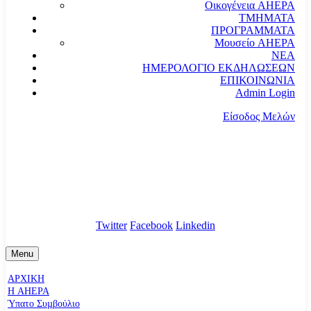
Οικογένεια AHEPA
ΤΜΗΜΑΤΑ
ΠΡΟΓΡΑΜΜΑΤΑ
Μουσείο AHEPA
ΝΕΑ
ΗΜΕΡΟΛΟΓΙΟ ΕΚΔΗΛΩΣΕΩΝ
ΕΠΙΚΟΙΝΩΝΙΑ
Admin Login
Είσοδος Μελών
communication@ahepahellas.org
Αλεξάνδρου Σούτσου 24, Αθήνα τκ.10671
Twitter
Facebook
Linkedin
Menu
ΑΡΧΙΚΗ
Η AHEPA
Ύπατο Συµβούλιο