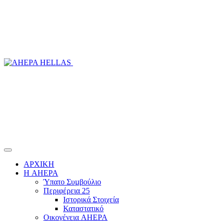
ΑΡΧΙΚΗ
Η AHEPA
Ύπατο Συµβούλιο
Περιφέρεια 25
Ιστορικά Στοιχεία
Καταστατικό
Οικογένεια AHEPA