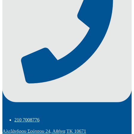
210 7008776
Αλεξάνδρου Σούτσου 24, Αθήνα
ΤΚ 10671