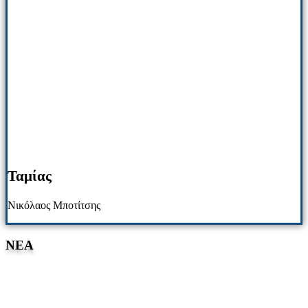
Ταμίας
Νικόλαος Μποτίτσης
NΕΑ