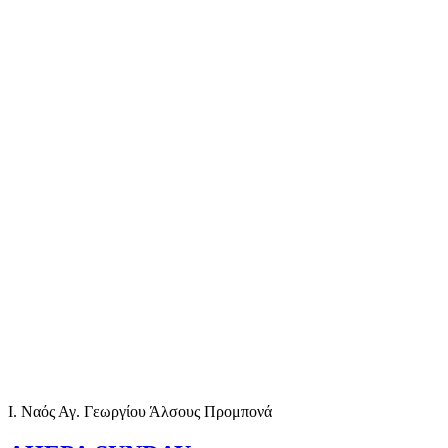
Ι. Ναός Αγ. Γεωργίου Άλσους Προμπονά