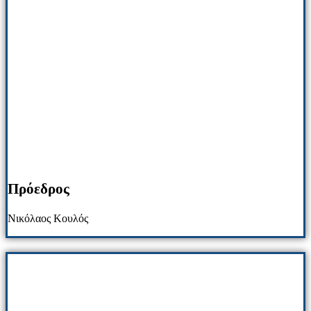
Πρόεδρος
Νικόλαος Κουλός