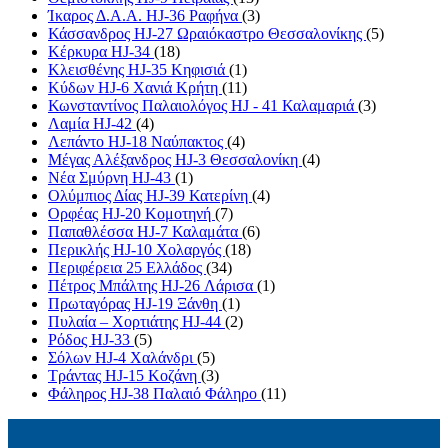
Ίκαρος Δ.Α.Α. HJ-36 Ραφήνα
(3)
Κάσσανδρος HJ-27 Ωραιόκαστρο Θεσσαλονίκης
(5)
Κέρκυρα HJ-34
(18)
Κλεισθένης HJ-35 Κηφισιά
(1)
Κύδων HJ-6 Χανιά Κρήτη
(11)
Κωνσταντίνος Παλαιολόγος HJ - 41 Καλαμαριά
(3)
Λαμία HJ-42
(4)
Λεπάντο HJ-18 Ναύπακτος
(4)
Μέγας Αλέξανδρος HJ-3 Θεσσαλονίκη
(4)
Νέα Σμύρνη HJ-43
(1)
Ολύμπιος Δίας HJ-39 Κατερίνη
(4)
Ορφέας HJ-20 Κομοτηνή
(7)
Παπαθλέσσα HJ-7 Καλαμάτα
(6)
Περικλής HJ-10 Χολαργός
(18)
Περιφέρεια 25 Ελλάδος
(34)
Πέτρος Μπάλτης HJ-26 Λάρισα
(1)
Πρωταγόρας HJ-19 Ξάνθη
(1)
Πυλαία – Χορτιάτης HJ-44
(2)
Ρόδος HJ-33
(5)
Σόλων HJ-4 Χαλάνδρι
(5)
Τράντας HJ-15 Κοζάνη
(3)
Φάληρος HJ-38 Παλαιό Φάληρο
(11)