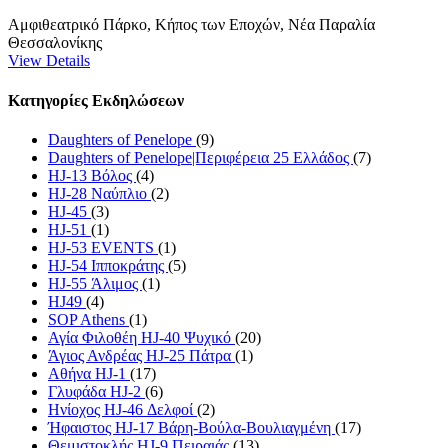
Αμφιθεατρικό Πάρκο, Κήπος των Εποχών, Νέα Παραλία
Θεσσαλονίκης
View Details
Κατηγορίες Εκδηλώσεων
Daughters of Penelope
(9)
Daughters of Penelope|Περιφέρεια 25 Ελλάδος
(7)
HJ-13 Βόλος
(4)
HJ-28 Ναύπλιο
(2)
HJ-45
(3)
HJ-51
(1)
HJ-53 EVENTS
(1)
HJ-54 Ιπποκράτης
(5)
HJ-55 Άλιμος
(1)
HJ49
(4)
SOP Athens
(1)
Αγία Φιλοθέη HJ-40 Ψυχικό
(20)
Άγιος Ανδρέας HJ-25 Πάτρα
(1)
Αθήνα HJ-1
(17)
Γλυφάδα HJ-2
(6)
Ηνίοχος HJ-46 Δελφοί
(2)
Ήφαιστος HJ-17 Βάρη-Βούλα-Βουλιαγμένη
(17)
Θεμιστοκλής HJ-9 Πειραιάς
(13)