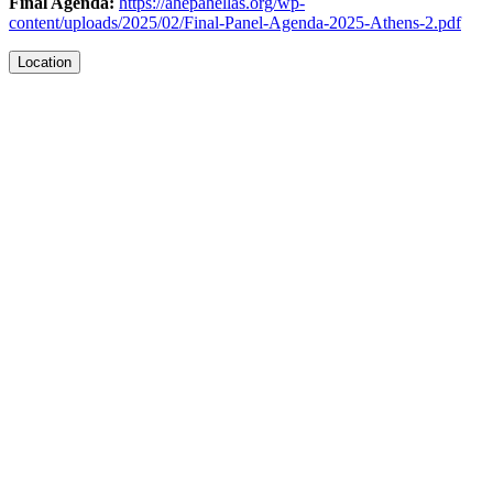
Final Agenda:
https://ahepahellas.org/wp-
content/uploads/2025/02/Final-Panel-Agenda-2025-Athens-2.pdf
Location