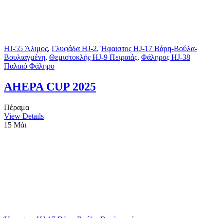
HJ-55 Άλιμος
,
Γλυφάδα HJ-2
,
Ήφαιστος HJ-17 Βάρη-Βούλα-
Βουλιαγμένη
,
Θεμιστοκλής HJ-9 Πειραιάς
,
Φάληρος HJ-38
Παλαιό Φάληρο
AHEPA CUP 2025
Πέραμα
View Details
15
Μάι