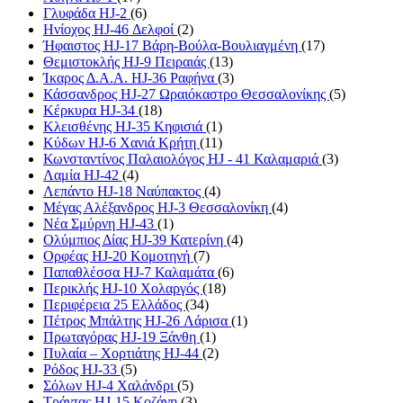
Γλυφάδα HJ-2
(6)
Ηνίοχος HJ-46 Δελφοί
(2)
Ήφαιστος HJ-17 Βάρη-Βούλα-Βουλιαγμένη
(17)
Θεμιστοκλής HJ-9 Πειραιάς
(13)
Ίκαρος Δ.Α.Α. HJ-36 Ραφήνα
(3)
Κάσσανδρος HJ-27 Ωραιόκαστρο Θεσσαλονίκης
(5)
Κέρκυρα HJ-34
(18)
Κλεισθένης HJ-35 Κηφισιά
(1)
Κύδων HJ-6 Χανιά Κρήτη
(11)
Κωνσταντίνος Παλαιολόγος HJ - 41 Καλαμαριά
(3)
Λαμία HJ-42
(4)
Λεπάντο HJ-18 Ναύπακτος
(4)
Μέγας Αλέξανδρος HJ-3 Θεσσαλονίκη
(4)
Νέα Σμύρνη HJ-43
(1)
Ολύμπιος Δίας HJ-39 Κατερίνη
(4)
Ορφέας HJ-20 Κομοτηνή
(7)
Παπαθλέσσα HJ-7 Καλαμάτα
(6)
Περικλής HJ-10 Χολαργός
(18)
Περιφέρεια 25 Ελλάδος
(34)
Πέτρος Μπάλτης HJ-26 Λάρισα
(1)
Πρωταγόρας HJ-19 Ξάνθη
(1)
Πυλαία – Χορτιάτης HJ-44
(2)
Ρόδος HJ-33
(5)
Σόλων HJ-4 Χαλάνδρι
(5)
Τράντας HJ-15 Κοζάνη
(3)