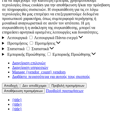
Για να παρέχουμε την καλύτερη εμπειρία, χρησιμοποιούμε
τεχνολογίες όπως cookies για την αποθήκευση ή/και την πρόσβαση
σε πληροφορίες συσκευών. Η συγκατάθεση για τις εν λόγω
τεχνολογίες θα μας επιτρέψει να επεξεργαστούμε δεδομένα
προσωπικού χαρακτήρα, όπως συμπεριφορά περιήγησης ή
μοναδικά αναγνωριστικά σε αυτόν τον ιστότοπο. Η μη
συγκατάθεση ή η ανάκληση της συγκατάθεσης, μπορεί να
επηρεάσει αρνητικά ορισμένες λειτουργίες και δυνατότητες.
Λειτουργικά
Λειτουργικά
Πάντα ενεργό
Προτιμήσεις
Προτιμήσεις
Στατιστικά
Στατιστικά
Εμπορικής Προώθησης
Εμπορικής Προώθησης
Διαχείριση επιλογών
Διαχείριση υπηρεσιών
Manage {vendor_count} vendors
Διαβάστε περισσότερα για αυτούς τους σκοπούς
Αποδοχή
Δεν αποδέχομαι
Προβολή προτιμήσεων
Προβολή προτιμήσεων
Αποθήκευση προτιμήσεων
{title}
{title}
{title}