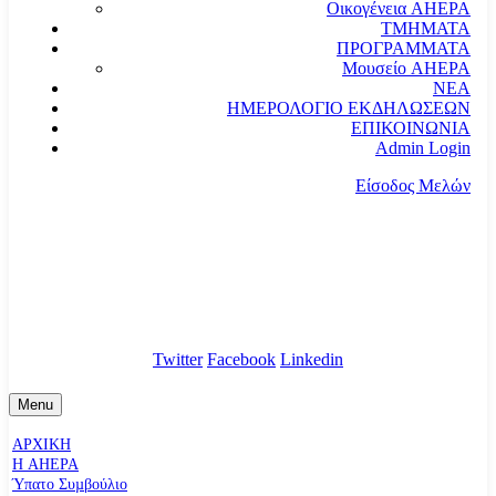
Οικογένεια AHEPA
ΤΜΗΜΑΤΑ
ΠΡΟΓΡΑΜΜΑΤΑ
Μουσείο AHEPA
ΝΕΑ
ΗΜΕΡΟΛΟΓΙΟ ΕΚΔΗΛΩΣΕΩΝ
ΕΠΙΚΟΙΝΩΝΙΑ
Admin Login
Είσοδος Μελών
communication@ahepahellas.org
Αλεξάνδρου Σούτσου 24, Αθήνα τκ.10671
Twitter
Facebook
Linkedin
Menu
ΑΡΧΙΚΗ
Η AHEPA
Ύπατο Συµβούλιο