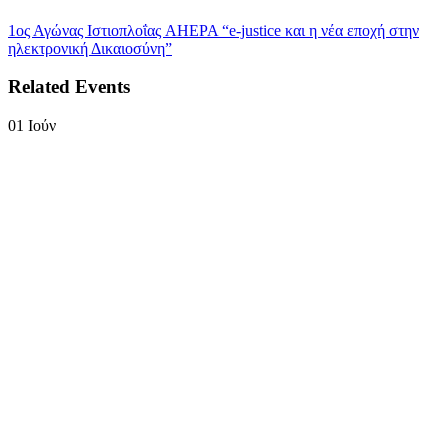
1ος Αγώνας Ιστιοπλοΐας AHEPA
“e-justice και η νέα εποχή στην
ηλεκτρονική Δικαιοσύνη”
Related Events
01
Ιούν