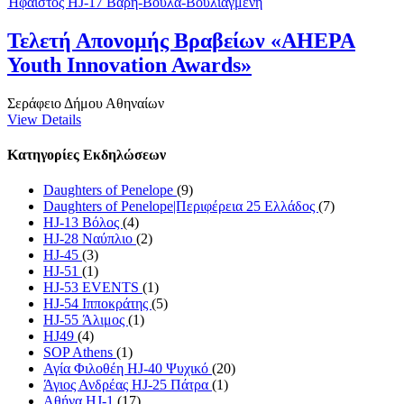
Ήφαιστος HJ-17 Βάρη-Βούλα-Βουλιαγμένη
Τελετή Απονομής Βραβείων «AHEPA
Youth Innovation Awards»
Σεράφειο Δήμου Αθηναίων
View Details
Κατηγορίες Εκδηλώσεων
Daughters of Penelope
(9)
Daughters of Penelope|Περιφέρεια 25 Ελλάδος
(7)
HJ-13 Βόλος
(4)
HJ-28 Ναύπλιο
(2)
HJ-45
(3)
HJ-51
(1)
HJ-53 EVENTS
(1)
HJ-54 Ιπποκράτης
(5)
HJ-55 Άλιμος
(1)
HJ49
(4)
SOP Athens
(1)
Αγία Φιλοθέη HJ-40 Ψυχικό
(20)
Άγιος Ανδρέας HJ-25 Πάτρα
(1)
Αθήνα HJ-1
(17)