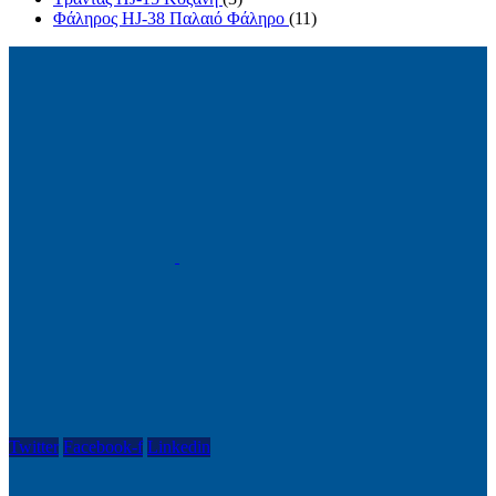
Φάληρος HJ-38 Παλαιό Φάληρο
(11)
Twitter
Facebook-f
Linkedin