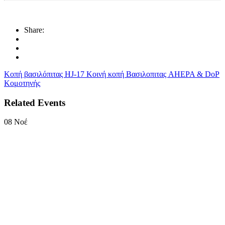
Share:
Κοπή βασιλόπιτας HJ-17
Κοινή κοπή Βασιλοπιτας AHEPA & DoP
Κομοτηνής
Related Events
08
Νοέ