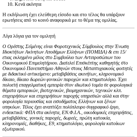
Κενά ακίνητα
Η εκδήλωση έχει ελεύθερη είσοδο και στο τέλος θα υπάρξουν
ερωτήσεις από το κοινό αναφορικά με το θέμα της ομιλίας.
Λίγα λόγια για τον ομιλητή
Ο Ορέστης Σεϊμένης είναι Φοροτεχνικός Σύμβουλος στην Ένωση
Ιδιοκτήτων Ακίνητων Αποδήμων Ελλήνων (ΠΟΜΙΔΑ) & επι 15/
ετιας εκλεγμένο μέλος στο Συμβούλιο των Αντιπροσώπων του
Οικονομικού Επιμελητήριου. Διατελεί
E
πισκέπτης καθηγητής στο
Οικονομικό Πανεπιστήμιο Αθηνών στους Μεταπτυχιακούς φοιτητές
με διδακτικό αντικείμενο: μεταβιβάσεις ακινήτων, κληρονομικό
δίκαιο, δίκαιο δωρεών-γονικών παροχών και κτηματολόγιο.
Έχει
πολυετή επαγγελματική εμπειρία στον ιδιωτικό τομέα σε φορολογικά
θέματα εμπορικών, βιοτεχνικών, βιομηχανικών, τεχνικών κλπ.
επιχειρήσεων και επιχειρήσεων παροχής υπηρεσιών αλλά και στην
φορολογία περιουσίας και εισοδήματος Ελλήνων και ξένων
υπηκόων.
Τέλος έχει αναπτύξει πολύπλευρο συγγραφικό έργο,
ενδεικτικά: ΦΠΑ στα ακίνητα, ΕΝ.Φ.Ι.Α., οικοδομικές επιχειρήσεις,
μεταβιβάσεις, γονικές παροχές, δωρεές, πρώτη κατοικία,
κληρονομιές, διαθήκες, Ε9, κτηματολόγιο, φορολογία κατοίκων
εξωτερικού.