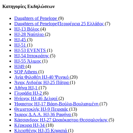
Κατηγορίες Εκδηλώσεων
Daughters of Penelope
(9)
Daughters of Penelope|Περιφέρεια 25 Ελλάδος
(7)
HJ-13 Βόλος
(4)
HJ-28 Ναύπλιο
(2)
HJ-45
(3)
HJ-51
(1)
HJ-53 EVENTS
(1)
HJ-54 Ιπποκράτης
(5)
HJ-55 Άλιμος
(1)
HJ49
(4)
SOP Athens
(1)
Αγία Φιλοθέη HJ-40 Ψυχικό
(20)
Άγιος Ανδρέας HJ-25 Πάτρα
(1)
Αθήνα HJ-1
(17)
Γλυφάδα HJ-2
(6)
Ηνίοχος HJ-46 Δελφοί
(2)
Ήφαιστος HJ-17 Βάρη-Βούλα-Βουλιαγμένη
(17)
Θεμιστοκλής HJ-9 Πειραιάς
(13)
Ίκαρος Δ.Α.Α. HJ-36 Ραφήνα
(3)
Κάσσανδρος HJ-27 Ωραιόκαστρο Θεσσαλονίκης
(5)
Κέρκυρα HJ-34
(18)
Κλεισθένης HJ-35 Κηφισιά
(1)