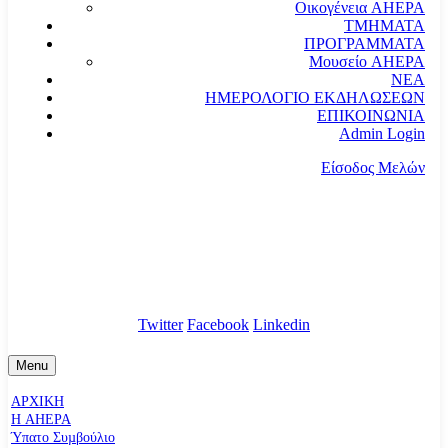
Οικογένεια AHEPA
ΤΜΗΜΑΤΑ
ΠΡΟΓΡΑΜΜΑΤΑ
Μουσείο AHEPA
ΝΕΑ
ΗΜΕΡΟΛΟΓΙΟ ΕΚΔΗΛΩΣΕΩΝ
ΕΠΙΚΟΙΝΩΝΙΑ
Admin Login
Είσοδος Μελών
communication@ahepahellas.org
Αλεξάνδρου Σούτσου 24, Αθήνα τκ.10671
Twitter
Facebook
Linkedin
Menu
ΑΡΧΙΚΗ
Η AHEPA
Ύπατο Συµβούλιο