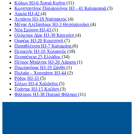
Κύδων HJ-6 Χανιά Κρήτη
(11)
Κωνσταντίνος Παλαιολόγος HJ - 41 Καλαμαριά
(3)
Λαμία HJ-42
(4)
Λεπάντο HJ-18 Ναύπακτος
(4)
Μέγας Αλέξανδρος HJ-3 Θεσσαλονίκη
(4)
Νέα Σμύρνη HJ-43
(1)
Ολύμπιος Δίας HJ-39 Κατερίνη
(4)
Ορφέας HJ-20 Κομοτηνή
(7)
Παπαθλέσσα HJ-7 Καλαμάτα
(6)
Περικλής HJ-10 Χολαργός
(18)
Περιφέρεια 25 Ελλάδος
(34)
Πέτρος Μπάλτης HJ-26 Λάρισα
(1)
Πρωταγόρας HJ-19 Ξάνθη
(1)
Πυλαία – Χορτιάτης HJ-44
(2)
Ρόδος HJ-33
(5)
Σόλων HJ-4 Χαλάνδρι
(5)
Τράντας HJ-15 Κοζάνη
(3)
Φάληρος HJ-38 Παλαιό Φάληρο
(11)