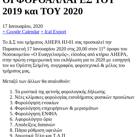
2019 και ΤΟΥ 2020
17 Ιανουαρίου, 2020
+ Google Calendar
+ Ical Export
Το Δ.Σ του τμήματος AHEPA HJ-01 σας προσκαλεί την
ο
Παρασκευή 17 Ιανουαρίου 2020 στις 20,00 στον 11
όροφο του
Νοσοκομείου «Ο Ευαγγελισμός», είσοδος από κτήριο AHEPA,
στην πρώτη
ενημερωτική του εκδήλωση για το 2020 με εισηγητή
τον κο Ορέστη Σεϊμένη, συγγραφέα, φοροτεχνικό & μέλος του
τμήματος μας.
Μεταξύ των άλλων θα αναλυθούν:
Τα μυστικά της φετινής φορολογικής δήλωσης
Νέες κλίμακες φορολογίας εισοδήματος φυσικών προσώπων
Φορολόγηση ενοικίων
Φορολόγηση επιχειρήσεων & μερισμάτων
Φορολόγηση ΕΝΦΙΑ
Αφορολόγητο όριο
Αποδείξεις δαπανών
Πάγια ρύθμιση οφειλών
Δημοτικά Τέλη και Τ.Α.Π