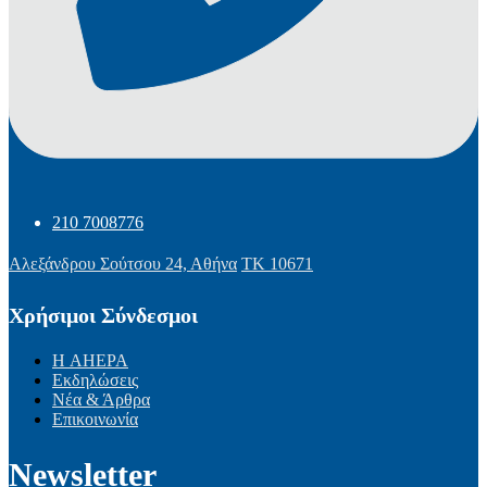
210 7008776
Αλεξάνδρου Σούτσου 24, Αθήνα
ΤΚ 10671
Χρήσιμοι Σύνδεσμοι
Η AHEPA
Εκδηλώσεις
Νέα & Άρθρα
Επικοινωνία
Newsletter