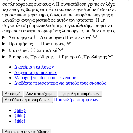
σε πληροφορίες συσκευών. Η συγκατάθεση για τις εν λόγω
τεχνολογίες θα μας επιτρέψει να επεξεργαστούμε δεδομένα
προσωπικού χαρακτήρα, όπως συμπεριφορά περιήγησης ή
μοναδικά αναγνωριστικά σε αυτόν τον ιστότοπο. Η μη
συγκατάθεση ή η ανάκληση της συγκατάθεσης, μπορεί να
επηρεάσει αρνητικά ορισμένες λειτουργίες και δυνατότητες.
Λειτουργικά
Λειτουργικά
Πάντα ενεργό
Προτιμήσεις
Προτιμήσεις
Στατιστικά
Στατιστικά
Εμπορικής Προώθησης
Εμπορικής Προώθησης
Διαχείριση επιλογών
Διαχείριση υπηρεσιών
Manage {vendor_count} vendors
Διαβάστε περισσότερα για αυτούς τους σκοπούς
Αποδοχή
Δεν αποδέχομαι
Προβολή προτιμήσεων
Προβολή προτιμήσεων
Αποθήκευση προτιμήσεων
{title}
{title}
{title}
Διαχείριση συγκατάθεσης