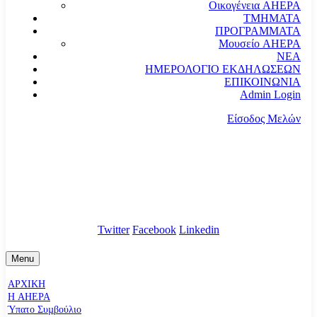
Οικογένεια AHEPA
ΤΜΗΜΑΤΑ
ΠΡΟΓΡΑΜΜΑΤΑ
Μουσείο AHEPA
ΝΕΑ
ΗΜΕΡΟΛΟΓΙΟ ΕΚΔΗΛΩΣΕΩΝ
ΕΠΙΚΟΙΝΩΝΙΑ
Admin Login
Είσοδος Μελών
communication@ahepahellas.org
Αλεξάνδρου Σούτσου 24, Αθήνα τκ.10671
Twitter
Facebook
Linkedin
Menu
ΑΡΧΙΚΗ
Η AHEPA
Ύπατο Συµβούλιο