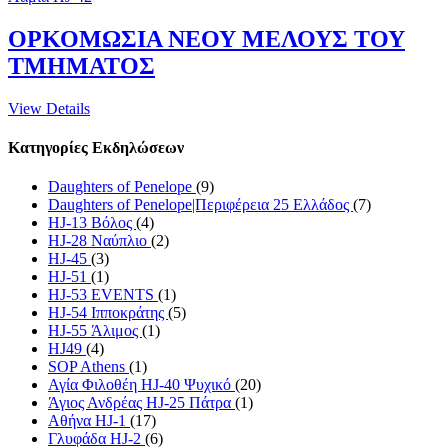
ΟΡΚΟΜΩΣΙΑ ΝΕΟΥ ΜΕΛΟΥΣ ΤΟΥ
ΤΜΗΜΑΤΟΣ
View Details
Κατηγορίες Εκδηλώσεων
Daughters of Penelope
(9)
Daughters of Penelope|Περιφέρεια 25 Ελλάδος
(7)
HJ-13 Βόλος
(4)
HJ-28 Ναύπλιο
(2)
HJ-45
(3)
HJ-51
(1)
HJ-53 EVENTS
(1)
HJ-54 Ιπποκράτης
(5)
HJ-55 Άλιμος
(1)
HJ49
(4)
SOP Athens
(1)
Αγία Φιλοθέη HJ-40 Ψυχικό
(20)
Άγιος Ανδρέας HJ-25 Πάτρα
(1)
Αθήνα HJ-1
(17)
Γλυφάδα HJ-2
(6)