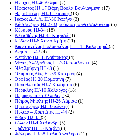
Ηνίοχος HJ-46 Δελφοί
(2)
Ήφαιστος HJ-17 Βάρη-Βούλα-Βουλιαγμένη
(17)
Θεμιστοκλής HJ-9 Πειραιάς
(13)
Ίκαρος Δ.Α.Α. HJ-36 Ραφήνα
(3)
Κάσσανδρος HJ-27 Ωραιόκαστρο Θεσσαλονίκης
(5)
Κέρκυρα HJ-34
(18)
Κλεισθένης HJ-35 Κηφισιά
(1)
Κύδων HJ-6 Χανιά Κρήτη
(11)
Κωνσταντίνος Παλαιολόγος HJ - 41 Καλαμαριά
(3)
Λαμία HJ-42
(4)
Λεπάντο HJ-18 Ναύπακτος
(4)
Μέγας Αλέξανδρος HJ-3 Θεσσαλονίκη
(4)
Νέα Σμύρνη HJ-43
(1)
Ολύμπιος Δίας HJ-39 Κατερίνη
(4)
Ορφέας HJ-20 Κομοτηνή
(7)
Παπαθλέσσα HJ-7 Καλαμάτα
(6)
Περικλής HJ-10 Χολαργός
(18)
Περιφέρεια 25 Ελλάδος
(34)
Πέτρος Μπάλτης HJ-26 Λάρισα
(1)
Πρωταγόρας HJ-19 Ξάνθη
(1)
Πυλαία – Χορτιάτης HJ-44
(2)
Ρόδος HJ-33
(5)
Σόλων HJ-4 Χαλάνδρι
(5)
Τράντας HJ-15 Κοζάνη
(3)
Φάληρος HJ-38 Παλαιό Φάληρο
(11)