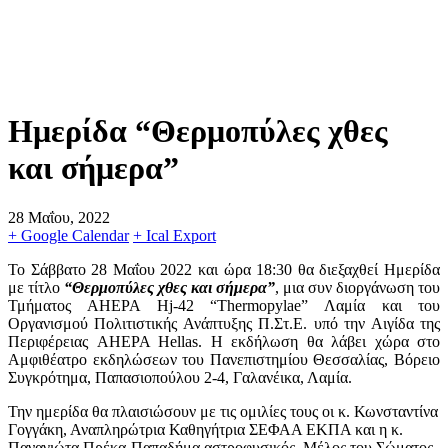
Ημερίδα “Θερμοπύλες χθες
και σήμερα”
28 Μαΐου, 2022
+ Google Calendar
+ Ical Export
Το Σάββατο 28 Μαΐου 2022 και ώρα 18:30 θα διεξαχθεί Ημερίδα
με τίτλο
“Θερμοπύλες χθες και σήμερα”
, μια συν διοργάνωση του
Τμήματος AHEPA Hj-42 “
Thermopylae
” Λαμία και του
Οργανισμού Πολιτιστικής Ανάπτυξης Π.Στ.Ε. υπό την Αιγίδα της
Περιφέρειας AHEPA Hellas. Η εκδήλωση θα λάβει χώρα στο
Αμφιθέατρο εκδηλώσεων του Πανεπιστημίου Θεσσαλίας, Βόρειο
Συγκρότημα, Παπασιοπούλου 2-4, Γαλανέικα, Λαμία.
Την ημερίδα θα πλαισιώσουν με τις ομιλίες τους οι κ. Κωνσταντίνα
Γογγάκη, Αναπληρώτρια Καθηγήτρια ΣΕΦΑΑ ΕΚΠΑ και η κ.
Παναγιώτα Πρέκα-Παπαδήμα αστροφυσικός, Μέλος του Σώματος