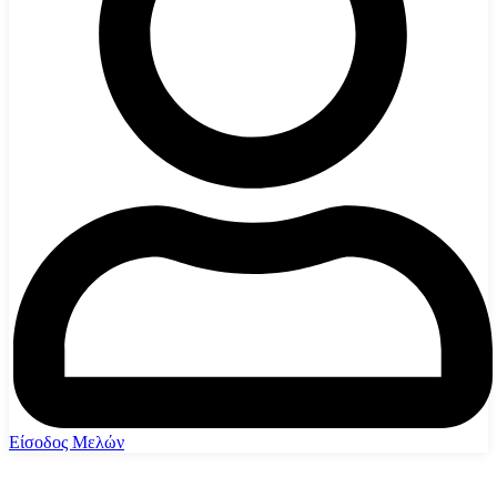
Είσοδος Μελών