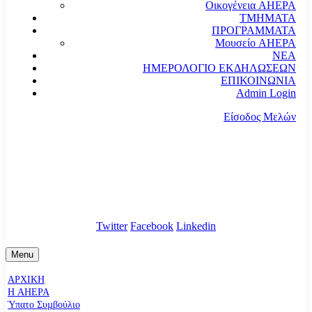
Οικογένεια AHEPA
ΤΜΗΜΑΤΑ
ΠΡΟΓΡΑΜΜΑΤΑ
Μουσείο AHEPA
ΝΕΑ
ΗΜΕΡΟΛΟΓΙΟ ΕΚΔΗΛΩΣΕΩΝ
ΕΠΙΚΟΙΝΩΝΙΑ
Admin Login
Είσοδος Μελών
communication@ahepahellas.org
Αλεξάνδρου Σούτσου 24, Αθήνα τκ.10671
Twitter
Facebook
Linkedin
Menu
ΑΡΧΙΚΗ
Η AHEPA
Ύπατο Συµβούλιο