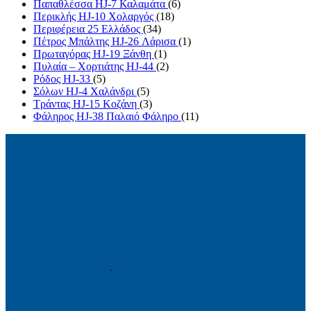
Παπαθλέσσα HJ-7 Καλαμάτα
(6)
Περικλής HJ-10 Χολαργός
(18)
Περιφέρεια 25 Ελλάδος
(34)
Πέτρος Μπάλτης HJ-26 Λάρισα
(1)
Πρωταγόρας HJ-19 Ξάνθη
(1)
Πυλαία – Χορτιάτης HJ-44
(2)
Ρόδος HJ-33
(5)
Σόλων HJ-4 Χαλάνδρι
(5)
Τράντας HJ-15 Κοζάνη
(3)
Φάληρος HJ-38 Παλαιό Φάληρο
(11)