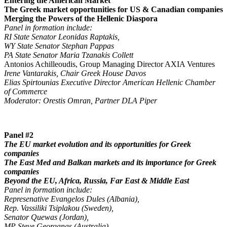
Entering the American Market
The Greek market opportunities for US & Canadian companies
Merging the Powers of the Hellenic Diaspora
Panel in formation include:
RI State Senator Leonidas Raptakis,
WY State Senator Stephan Pappas
PA State Senator Maria Tzanakis Collett
Antonios Achilleoudis, Group Managing Director AXIA Ventures
Irene Vantarakis, Chair Greek House Davos
Elias Spirtounias Executive Director American Hellenic Chamber
of Commerce
Moderator: Orestis Omran, Partner DLA Piper
Panel #2
The EU market evolution and its opportunities for Greek
companies
The East Med and Balkan markets and its importance for Greek
companies
Beyond the EU, Africa, Russia, Far East & Middle East
Panel in formation include:
Represenative Evangelos Dules (Albania),
Rep. Vassiliki Tsiplakou (Sweden),
Senator Quewas (Jordan),
MP Steve Georganas (Australia)