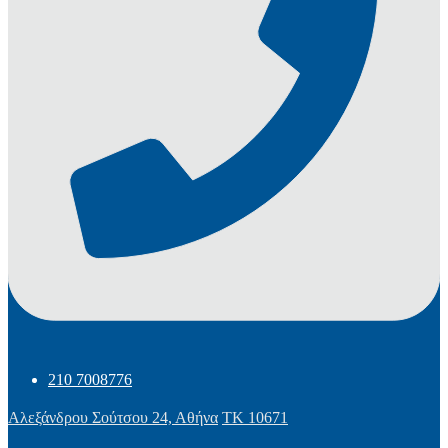
210 7008776
Αλεξάνδρου Σούτσου 24, Αθήνα
ΤΚ 10671