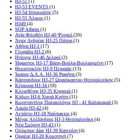
HJ-51
(1)
HJ-53 EVENTS
(1)
HJ-54 Ιπποκράτης
(5)
HJ-55 Άλιμος
(1)
HJ49
(4)
SOP Athens
(1)
Αγία Φιλοθέη HJ-40 Ψυχικό
(20)
Άγιος Ανδρέας HJ-25 Πάτρα
(1)
Αθήνα HJ-1
(17)
Γλυφάδα HJ-2
(6)
Ηνίοχος HJ-46 Δελφοί
(2)
Ήφαιστος HJ-17 Βάρη-Βούλα-Βουλιαγμένη
(17)
Θεμιστοκλής HJ-9 Πειραιάς
(13)
Ίκαρος Δ.Α.Α. HJ-36 Ραφήνα
(3)
Κάσσανδρος HJ-27 Ωραιόκαστρο Θεσσαλονίκης
(5)
Κέρκυρα HJ-34
(18)
Κλεισθένης HJ-35 Κηφισιά
(1)
Κύδων HJ-6 Χανιά Κρήτη
(11)
Κωνσταντίνος Παλαιολόγος HJ - 41 Καλαμαριά
(3)
Λαμία HJ-42
(4)
Λεπάντο HJ-18 Ναύπακτος
(4)
Μέγας Αλέξανδρος HJ-3 Θεσσαλονίκη
(4)
Νέα Σμύρνη HJ-43
(1)
Ολύμπιος Δίας HJ-39 Κατερίνη
(4)
Ορφέας HJ-20 Κομοτηνή
(7)