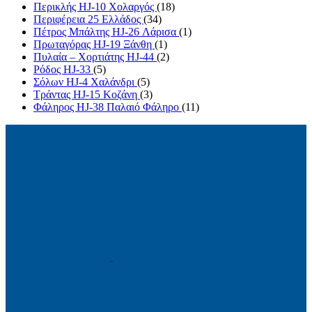
Περικλής HJ-10 Χολαργός
(18)
Περιφέρεια 25 Ελλάδος
(34)
Πέτρος Μπάλτης HJ-26 Λάρισα
(1)
Πρωταγόρας HJ-19 Ξάνθη
(1)
Πυλαία – Χορτιάτης HJ-44
(2)
Ρόδος HJ-33
(5)
Σόλων HJ-4 Χαλάνδρι
(5)
Τράντας HJ-15 Κοζάνη
(3)
Φάληρος HJ-38 Παλαιό Φάληρο
(11)