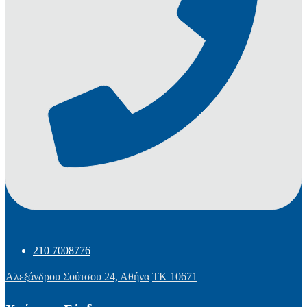
210 7008776
Αλεξάνδρου Σούτσου 24, Αθήνα
ΤΚ 10671