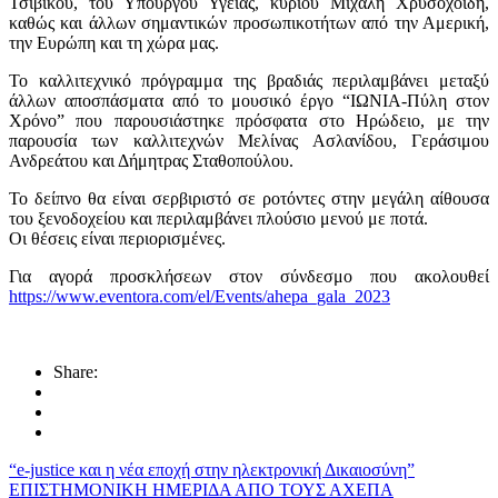
Τσίβικου, του Υπουργού Υγείας, κυρίου Μιχάλη Χρυσοχοΐδη,
καθώς και άλλων σημαντικών προσωπικοτήτων από την Αμερική,
την Ευρώπη και τη χώρα μας.
Το καλλιτεχνικό πρόγραμμα της βραδιάς περιλαμβάνει μεταξύ
άλλων αποσπάσματα από το μουσικό έργο “ΙΩΝΙΑ-Πύλη στον
Χρόνο” που παρουσιάστηκε πρόσφατα στο Ηρώδειο, με την
παρουσία των καλλιτεχνών Μελίνας Ασλανίδου, Γεράσιμου
Ανδρεάτου και Δήμητρας Σταθοπούλου.
Το δείπνο θα είναι σερβιριστό σε ροτόντες στην μεγάλη αίθουσα
του ξενοδοχείου και περιλαμβάνει πλούσιο μενού με ποτά.
Οι θέσεις είναι περιορισμένες.
Για αγορά προσκλήσεων στον σύνδεσμο που ακολουθεί
https://www.eventora.com/el/Events/ahepa_gala_2023
Share:
“e-justice και η νέα εποχή στην ηλεκτρονική Δικαιοσύνη”
ΕΠΙΣΤΗΜΟΝΙΚΗ ΗΜΕΡΙΔΑ ΑΠΟ ΤΟΥΣ ΑΧΕΠΑ