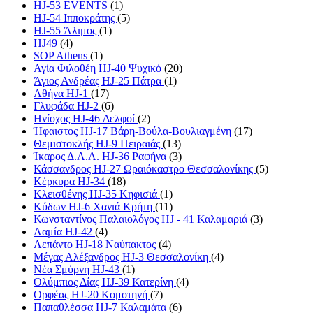
HJ-53 EVENTS
(1)
HJ-54 Ιπποκράτης
(5)
HJ-55 Άλιμος
(1)
HJ49
(4)
SOP Athens
(1)
Αγία Φιλοθέη HJ-40 Ψυχικό
(20)
Άγιος Ανδρέας HJ-25 Πάτρα
(1)
Αθήνα HJ-1
(17)
Γλυφάδα HJ-2
(6)
Ηνίοχος HJ-46 Δελφοί
(2)
Ήφαιστος HJ-17 Βάρη-Βούλα-Βουλιαγμένη
(17)
Θεμιστοκλής HJ-9 Πειραιάς
(13)
Ίκαρος Δ.Α.Α. HJ-36 Ραφήνα
(3)
Κάσσανδρος HJ-27 Ωραιόκαστρο Θεσσαλονίκης
(5)
Κέρκυρα HJ-34
(18)
Κλεισθένης HJ-35 Κηφισιά
(1)
Κύδων HJ-6 Χανιά Κρήτη
(11)
Κωνσταντίνος Παλαιολόγος HJ - 41 Καλαμαριά
(3)
Λαμία HJ-42
(4)
Λεπάντο HJ-18 Ναύπακτος
(4)
Μέγας Αλέξανδρος HJ-3 Θεσσαλονίκη
(4)
Νέα Σμύρνη HJ-43
(1)
Ολύμπιος Δίας HJ-39 Κατερίνη
(4)
Ορφέας HJ-20 Κομοτηνή
(7)
Παπαθλέσσα HJ-7 Καλαμάτα
(6)