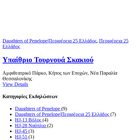
Daughters of Penelope|Περιφέρεια 25 Ελλάδος
,
Περιφέρεια 25
Ελλάδος
Υπαίθριο Τουρνουά Σκακιού
Αμφιθεατρικό Πάρκο, Κήπος των Εποχών, Νέα Παραλία
Θεσσαλονίκης
View Details
Κατηγορίες Εκδηλώσεων
Daughters of Penelope
(9)
Daughters of Penelope|Περιφέρεια 25 Ελλάδος
(7)
HJ-13 Βόλος
(4)
HJ-28 Ναύπλιο
(2)
HJ-45
(3)
HJ-51
(1)