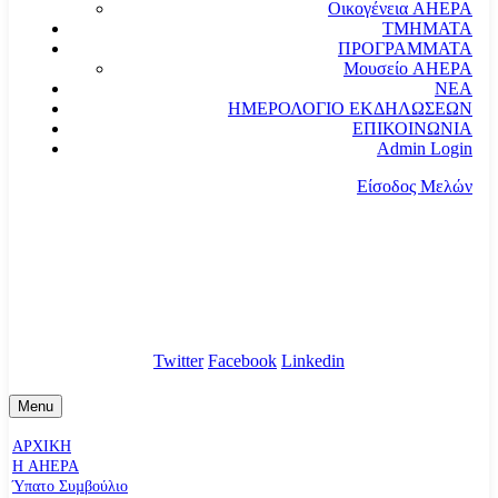
Οικογένεια AHEPA
ΤΜΗΜΑΤΑ
ΠΡΟΓΡΑΜΜΑΤΑ
Μουσείο AHEPA
ΝΕΑ
ΗΜΕΡΟΛΟΓΙΟ ΕΚΔΗΛΩΣΕΩΝ
ΕΠΙΚΟΙΝΩΝΙΑ
Admin Login
Είσοδος Μελών
communication@ahepahellas.org
Αλεξάνδρου Σούτσου 24, Αθήνα τκ.10671
Twitter
Facebook
Linkedin
Menu
ΑΡΧΙΚΗ
Η AHEPA
Ύπατο Συµβούλιο