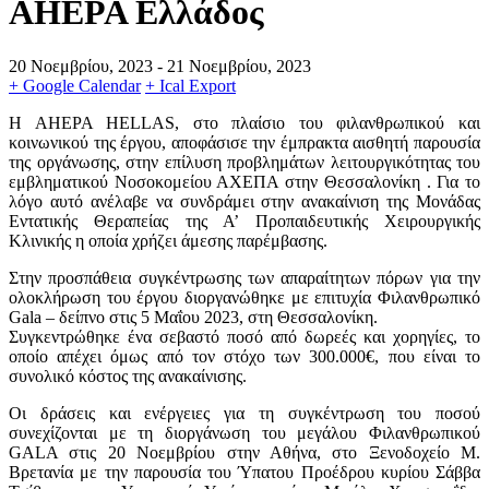
AHEPA Ελλάδος
20 Νοεμβρίου, 2023
- 21 Νοεμβρίου, 2023
+ Google Calendar
+ Ical Export
H AHEPA HELLAS, στο πλαίσιο του φιλανθρωπικού και
κοινωνικού της έργου, αποφάσισε την έμπρακτα αισθητή παρουσία
της οργάνωσης, στην επίλυση προβλημάτων λειτουργικότητας του
εμβληματικού Νοσοκομείου ΑΧΕΠΑ στην Θεσσαλονίκη . Για το
λόγο αυτό ανέλαβε να συνδράμει στην ανακαίνιση της Μονάδας
Εντατικής Θεραπείας της Α’ Προπαιδευτικής Χειρουργικής
Κλινικής η οποία χρήζει άμεσης παρέμβασης.
Στην προσπάθεια συγκέντρωσης των απαραίτητων πόρων για την
ολοκλήρωση του έργου διοργανώθηκε με επιτυχία Φιλανθρωπικό
Gala – δείπνο στις 5 Μαΐου 2023, στη Θεσσαλονίκη.
Συγκεντρώθηκε ένα σεβαστό ποσό από δωρεές και χορηγίες, το
οποίο απέχει όμως από τον στόχο των 300.000€, που είναι το
συνολικό κόστος της ανακαίνισης.
Οι δράσεις και ενέργειες για τη συγκέντρωση του ποσού
συνεχίζονται με τη διοργάνωση του μεγάλου Φιλανθρωπικού
GALA στις 20 Νοεμβρίου στην Αθήνα, στο Ξενοδοχείο Μ.
Βρετανία με την παρουσία του Ύπατου Προέδρου κυρίου Σάββα