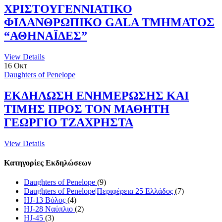
ΧΡΙΣΤΟΥΓΕΝΝΙΑΤΙΚΟ
ΦΙΛΑΝΘΡΩΠΙΚΟ GALA ΤΜΗΜΑΤΟΣ
“ΑΘΗΝΑΪΔΕΣ”
View Details
16
Οκτ
Daughters of Penelope
ΕΚΔΗΛΩΣΗ ΕΝΗΜΕΡΩΣΗΣ ΚΑΙ
ΤΙΜΗΣ ΠΡΟΣ ΤΟΝ ΜΑΘΗΤΗ
ΓΕΩΡΓΙΟ ΤΖΑΧΡΗΣΤΑ
View Details
Κατηγορίες Εκδηλώσεων
Daughters of Penelope
(9)
Daughters of Penelope|Περιφέρεια 25 Ελλάδος
(7)
HJ-13 Βόλος
(4)
HJ-28 Ναύπλιο
(2)
HJ-45
(3)