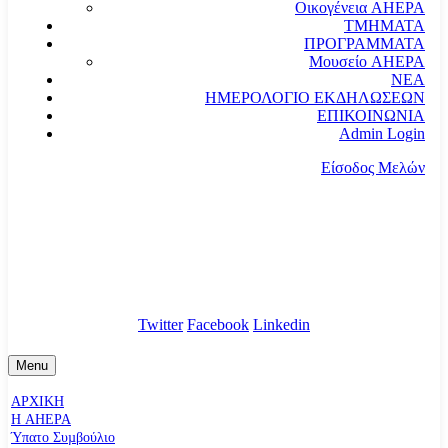
Οικογένεια AHEPA
ΤΜΗΜΑΤΑ
ΠΡΟΓΡΑΜΜΑΤΑ
Μουσείο AHEPA
ΝΕΑ
ΗΜΕΡΟΛΟΓΙΟ ΕΚΔΗΛΩΣΕΩΝ
ΕΠΙΚΟΙΝΩΝΙΑ
Admin Login
Είσοδος Μελών
communication@ahepahellas.org
Αλεξάνδρου Σούτσου 24, Αθήνα τκ.10671
Twitter
Facebook
Linkedin
Menu
ΑΡΧΙΚΗ
Η AHEPA
Ύπατο Συµβούλιο