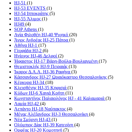
HJ-51
(1)
HJ-53 EVENTS
(1)
HJ-54 Ιπποκράτης
(5)
HJ-55 Άλιμος
(1)
HJ49
(4)
SOP Athens
(1)
Αγία Φιλοθέη HJ-40 Ψυχικό
(20)
Άγιος Ανδρέας HJ-25 Πάτρα
(1)
Αθήνα HJ-1
(17)
Γλυφάδα HJ-2
(6)
Ηνίοχος HJ-46 Δελφοί
(2)
Ήφαιστος HJ-17 Βάρη-Βούλα-Βουλιαγμένη
(17)
Θεμιστοκλής HJ-9 Πειραιάς
(13)
Ίκαρος Δ.Α.Α. HJ-36 Ραφήνα
(3)
Κάσσανδρος HJ-27 Ωραιόκαστρο Θεσσαλονίκης
(5)
Κέρκυρα HJ-34
(18)
Κλεισθένης HJ-35 Κηφισιά
(1)
Κύδων HJ-6 Χανιά Κρήτη
(11)
Κωνσταντίνος Παλαιολόγος HJ - 41 Καλαμαριά
(3)
Λαμία HJ-42
(4)
Λεπάντο HJ-18 Ναύπακτος
(4)
Μέγας Αλέξανδρος HJ-3 Θεσσαλονίκη
(4)
Νέα Σμύρνη HJ-43
(1)
Ολύμπιος Δίας HJ-39 Κατερίνη
(4)
Ορφέας HJ-20 Κομοτηνή
(7)