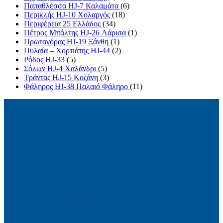
Παπαθλέσσα HJ-7 Καλαμάτα
(6)
Περικλής HJ-10 Χολαργός
(18)
Περιφέρεια 25 Ελλάδος
(34)
Πέτρος Μπάλτης HJ-26 Λάρισα
(1)
Πρωταγόρας HJ-19 Ξάνθη
(1)
Πυλαία – Χορτιάτης HJ-44
(2)
Ρόδος HJ-33
(5)
Σόλων HJ-4 Χαλάνδρι
(5)
Τράντας HJ-15 Κοζάνη
(3)
Φάληρος HJ-38 Παλαιό Φάληρο
(11)