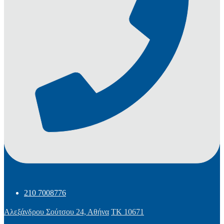
210 7008776
Αλεξάνδρου Σούτσου 24, Αθήνα
ΤΚ 10671