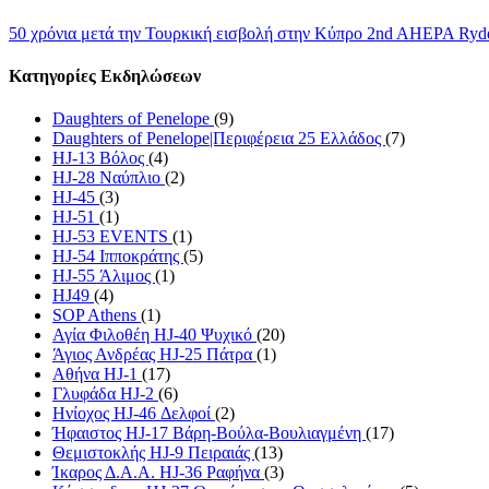
50 χρόνια μετά την Τουρκική εισβολή στην Κύπρο
2nd AHEPA Ryde
Κατηγορίες Εκδηλώσεων
Daughters of Penelope
(9)
Daughters of Penelope|Περιφέρεια 25 Ελλάδος
(7)
HJ-13 Βόλος
(4)
HJ-28 Ναύπλιο
(2)
HJ-45
(3)
HJ-51
(1)
HJ-53 EVENTS
(1)
HJ-54 Ιπποκράτης
(5)
HJ-55 Άλιμος
(1)
HJ49
(4)
SOP Athens
(1)
Αγία Φιλοθέη HJ-40 Ψυχικό
(20)
Άγιος Ανδρέας HJ-25 Πάτρα
(1)
Αθήνα HJ-1
(17)
Γλυφάδα HJ-2
(6)
Ηνίοχος HJ-46 Δελφοί
(2)
Ήφαιστος HJ-17 Βάρη-Βούλα-Βουλιαγμένη
(17)
Θεμιστοκλής HJ-9 Πειραιάς
(13)
Ίκαρος Δ.Α.Α. HJ-36 Ραφήνα
(3)