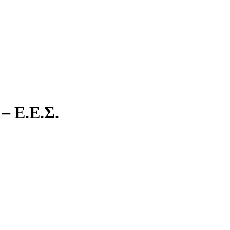
– Ε.Ε.Σ.