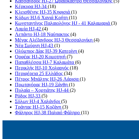
Κάσσανδρος HJ-27 Ωραιόκαστρο Θεσσαλονίκης
(5)
Κέρκυρα HJ-34
(18)
Κλεισθένης HJ-35 Κηφισιά
(1)
Κύδων HJ-6 Χανιά Κρήτη
(11)
Κωνσταντίνος Παλαιολόγος HJ - 41 Καλαμαριά
(3)
Λαμία HJ-42
(4)
Λεπάντο HJ-18 Ναύπακτος
(4)
Μέγας Αλέξανδρος HJ-3 Θεσσαλονίκη
(4)
Νέα Σμύρνη HJ-43
(1)
Ολύμπιος Δίας HJ-39 Κατερίνη
(4)
Ορφέας HJ-20 Κομοτηνή
(7)
Παπαθλέσσα HJ-7 Καλαμάτα
(6)
Περικλής HJ-10 Χολαργός
(18)
Περιφέρεια 25 Ελλάδος
(34)
Πέτρος Μπάλτης HJ-26 Λάρισα
(1)
Πρωταγόρας HJ-19 Ξάνθη
(1)
Πυλαία – Χορτιάτης HJ-44
(2)
Ρόδος HJ-33
(5)
Σόλων HJ-4 Χαλάνδρι
(5)
Τράντας HJ-15 Κοζάνη
(3)
Φάληρος HJ-38 Παλαιό Φάληρο
(11)