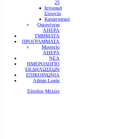
25
Ιστορικά
Στοιχεία
Καταστατικό
Οικογένεια
AHEPA
ΤΜΗΜΑΤΑ
ΠΡΟΓΡΑΜΜΑΤΑ
Μουσείο
AHEPA
ΝΕΑ
ΗΜΕΡΟΛΟΓΙΟ
ΕΚΔΗΛΩΣΕΩΝ
ΕΠΙΚΟΙΝΩΝΙΑ
Admin Login
Είσοδος Μελών
communication@ahepahellas.org
Αλεξάνδρου Σούτσου 24, Αθήνα τκ.10671