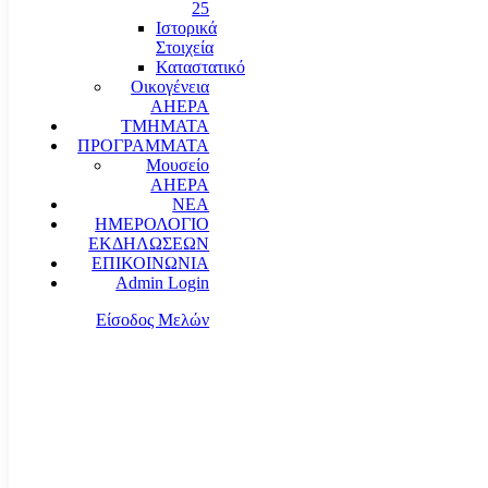
25
Ιστορικά
Στοιχεία
Καταστατικό
Οικογένεια
AHEPA
ΤΜΗΜΑΤΑ
ΠΡΟΓΡΑΜΜΑΤΑ
Μουσείο
AHEPA
ΝΕΑ
ΗΜΕΡΟΛΟΓΙΟ
ΕΚΔΗΛΩΣΕΩΝ
ΕΠΙΚΟΙΝΩΝΙΑ
Admin Login
Είσοδος Μελών
communication@ahepahellas.org
Αλεξάνδρου Σούτσου 24, Αθήνα τκ.10671