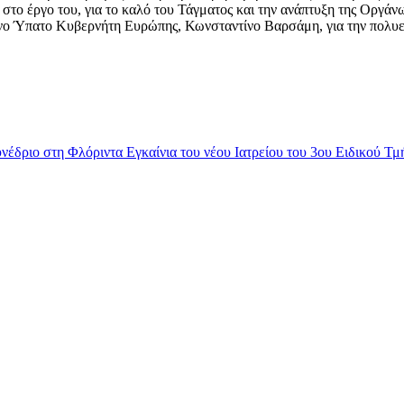
α στο έργο του, για το καλό του Τάγματος και την ανάπτυξη της Οργά
ενο Ύπατο Κυβερνήτη Ευρώπης, Κωνσταντίνο Βαρσάμη, για την πολυε
υνέδριο στη Φλόριντα
Εγκαίνια του νέου Ιατρείου του 3ου Ειδικού