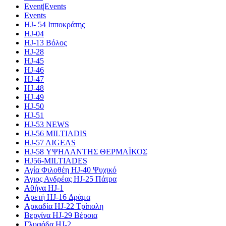
Event|Events
Events
HJ- 54 Ιπποκράτης
HJ-04
HJ-13 Βόλος
HJ-28
HJ-45
HJ-46
HJ-47
HJ-48
HJ-49
HJ-50
HJ-51
HJ-53 NEWS
HJ-56 MILTIADIS
HJ-57 AIGEAS
HJ-58 ΥΨΗΛΑΝΤΗΣ ΘΕΡΜΑΪΚΟΣ
HJ56-MILTIADES
Αγία Φιλοθέη HJ-40 Ψυχικό
Άγιος Ανδρέας HJ-25 Πάτρα
Αθήνα HJ-1
Αρετή HJ-16 Δράμα
Αρκαδία HJ-22 Τρίπολη
Βεργίνα HJ-29 Βέροια
Γλυφάδα HJ-2