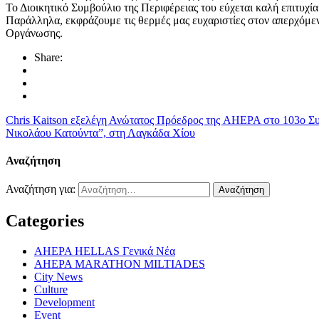
Το Διοικητικό Συμβούλιο της Περιφέρειας του εύχεται καλή επιτυχί
Παράλληλα, εκφράζουμε τις θερμές μας ευχαριστίες στον απερχόμ
Οργάνωσης.
Share:
Chris Kaitson εξελέγη Ανώτατος Πρόεδρος της AHEPA στο 103ο Σ
Νικολάου Κατούντα”, στη Λαγκάδα Χίου
Αναζήτηση
Αναζήτηση για:
Categories
AHEPA HELLAS Γενικά Νέα
AHEPA MARATHON MILTIADES
City News
Culture
Development
Event