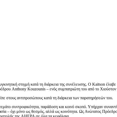
συγκινητική στιγμή κατά τη διάρκεια της συνέλευσης. Ο Kaitson έλα
έδρου Anthony Kouzounis – ενός συμπατριώτη του από το Χιούστον κ
 είπε στους αντιπροσώπους κατά τη διάρκεια των παρατηρήσεών του.
εμάτο συντροφικότητα, παράδοση και κοινό σκοπό. Υπήρχαν συναντήσ
σία – όχι μόνο ως θεσμός, αλλά ως κοινότητα. Ως Ανώτατος Πρόεδρος
αποστολής της AHEPA σε όλα τα κεφάλαια.