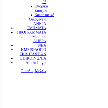
25
Ιστορικά
Στοιχεία
Καταστατικό
Οικογένεια
AHEPA
ΤΜΗΜΑΤΑ
ΠΡΟΓΡΑΜΜΑΤΑ
Μουσείο
AHEPA
ΝΕΑ
ΗΜΕΡΟΛΟΓΙΟ
ΕΚΔΗΛΩΣΕΩΝ
ΕΠΙΚΟΙΝΩΝΙΑ
Admin Login
Είσοδος Μελών
communication@ahepahellas.org
Αλεξάνδρου Σούτσου 24, Αθήνα τκ.10671