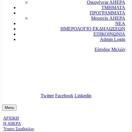
Οικογένεια AHEPA
ΤΜΗΜΑΤΑ
ΠΡΟΓΡΑΜΜΑΤΑ
Μουσείο AHEPA
ΝΕΑ
ΗΜΕΡΟΛΟΓΙΟ ΕΚΔΗΛΩΣΕΩΝ
ΕΠΙΚΟΙΝΩΝΙΑ
Admin Login
Είσοδος Μελών
communication@ahepahellas.org
Αλεξάνδρου Σούτσου 24, Αθήνα τκ.10671
Twitter
Facebook
Linkedin
Menu
ΑΡΧΙΚΗ
Η AHEPA
Ύπατο Συµβούλιο