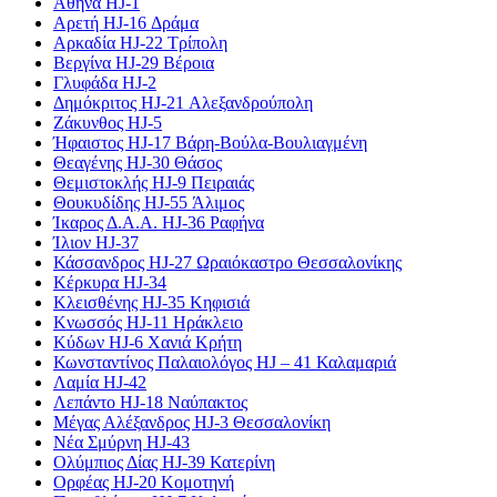
Αθήνα HJ-1
Αρετή HJ-16 Δράμα
Αρκαδία HJ-22 Τρίπολη
Βεργίνα HJ-29 Βέροια
Γλυφάδα HJ-2
Δημόκριτος HJ-21 Αλεξανδρούπολη
Ζάκυνθος HJ-5
Ήφαιστος HJ-17 Βάρη-Βούλα-Βουλιαγμένη
Θεαγένης HJ-30 Θάσος
Θεμιστοκλής HJ-9 Πειραιάς
Θουκυδίδης HJ-55 Άλιμος
Ίκαρος Δ.Α.Α. HJ-36 Ραφήνα
Ίλιον HJ-37
Κάσσανδρος HJ-27 Ωραιόκαστρο Θεσσαλονίκης
Κέρκυρα HJ-34
Κλεισθένης HJ-35 Κηφισιά
Κνωσσός HJ-11 Ηράκλειο
Κύδων HJ-6 Χανιά Κρήτη
Κωνσταντίνος Παλαιολόγος HJ – 41 Καλαμαριά
Λαμία HJ-42
Λεπάντο HJ-18 Ναύπακτος
Μέγας Αλέξανδρος HJ-3 Θεσσαλονίκη
Νέα Σμύρνη HJ-43
Ολύμπιος Δίας HJ-39 Κατερίνη
Ορφέας HJ-20 Κομοτηνή