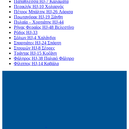
Παπαθλέσσα HJ-7 Καλαμάτα
Περικλής HJ-10 Χολαργός
Πέτρος Μπάλτης HJ-26 Λάρισα
Πρωταγόρας HJ-19 Ξάνθη
Πυλαία – Χορτιάτης HJ-44
Ρήγας Φεραίος HJ-48 Βελεστίνο
Ρόδος HJ-33
Σόλων HJ-4 Χαλάνδρι
Σπαρτιάτες HJ-24 Σπάρτη
Στρυμών HJ-8 Σέρρες
Τράντας HJ-15 Κοζάνη
Φάληρος HJ-38 Παλαιό Φάληρο
Φίλιππος HJ-14 Καβάλα