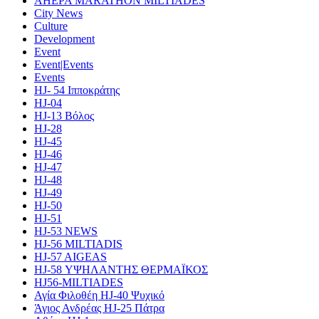
AHEPA MARATHON MILTIADES
City News
Culture
Development
Event
Event|Events
Events
HJ- 54 Ιπποκράτης
HJ-04
HJ-13 Βόλος
HJ-28
HJ-45
HJ-46
HJ-47
HJ-48
HJ-49
HJ-50
HJ-51
HJ-53 NEWS
HJ-56 MILTIADIS
HJ-57 AIGEAS
HJ-58 ΥΨΗΛΑΝΤΗΣ ΘΕΡΜΑΪΚΟΣ
HJ56-MILTIADES
Αγία Φιλοθέη HJ-40 Ψυχικό
Άγιος Ανδρέας HJ-25 Πάτρα