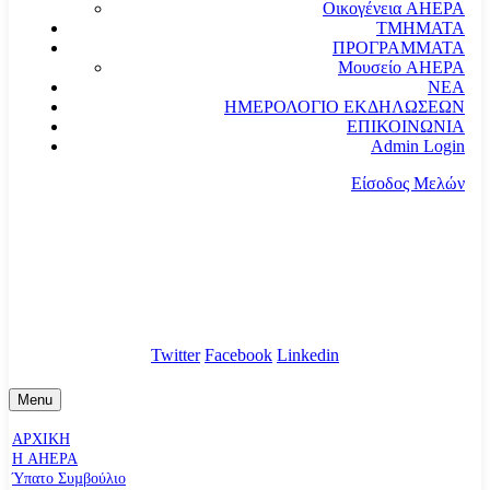
Οικογένεια AHEPA
ΤΜΗΜΑΤΑ
ΠΡΟΓΡΑΜΜΑΤΑ
Μουσείο AHEPA
ΝΕΑ
ΗΜΕΡΟΛΟΓΙΟ ΕΚΔΗΛΩΣΕΩΝ
ΕΠΙΚΟΙΝΩΝΙΑ
Admin Login
Είσοδος Μελών
communication@ahepahellas.org
Αλεξάνδρου Σούτσου 24, Αθήνα τκ.10671
Twitter
Facebook
Linkedin
Menu
ΑΡΧΙΚΗ
Η AHEPA
Ύπατο Συµβούλιο