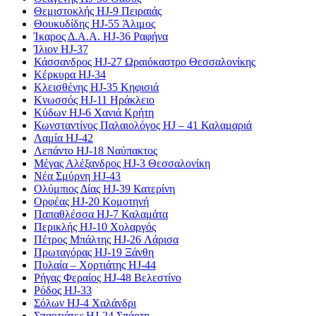
Θεμιστοκλής HJ-9 Πειραιάς
Θουκυδίδης HJ-55 Άλιμος
Ίκαρος Δ.Α.Α. HJ-36 Ραφήνα
Ίλιον HJ-37
Κάσσανδρος HJ-27 Ωραιόκαστρο Θεσσαλονίκης
Κέρκυρα HJ-34
Κλεισθένης HJ-35 Κηφισιά
Κνωσσός HJ-11 Ηράκλειο
Κύδων HJ-6 Χανιά Κρήτη
Κωνσταντίνος Παλαιολόγος HJ – 41 Καλαμαριά
Λαμία HJ-42
Λεπάντο HJ-18 Ναύπακτος
Μέγας Αλέξανδρος HJ-3 Θεσσαλονίκη
Νέα Σμύρνη HJ-43
Ολύμπιος Δίας HJ-39 Κατερίνη
Ορφέας HJ-20 Κομοτηνή
Παπαθλέσσα HJ-7 Καλαμάτα
Περικλής HJ-10 Χολαργός
Πέτρος Μπάλτης HJ-26 Λάρισα
Πρωταγόρας HJ-19 Ξάνθη
Πυλαία – Χορτιάτης HJ-44
Ρήγας Φεραίος HJ-48 Βελεστίνο
Ρόδος HJ-33
Σόλων HJ-4 Χαλάνδρι
Σπαρτιάτες HJ-24 Σπάρτη