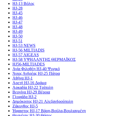
HJ-13 Βόλος
HJ-28
HJ-45
HJ-46
HJ-47
HJ-48
HJ-49
HJ-50
HJ-51
HJ-53 NEWS
HJ-56 MILTIADIS
HJ-57 AIGEAS
HJ-58 ΥΨΗΛΑΝΤΗΣ ΘΕΡΜΑΪΚΟΣ
HJ56-MILTIADES
Αγία Φιλοθέη HJ-40 Ψυχικό
Άγιος Ανδρέας HJ-25 Πάτρα
Αθήνα HJ-1
Αρετή HJ-16 Δράμα
Αρκαδία HJ-22 Τρίπολη
Βεργίνα HJ-29 Βέροια
Γλυφάδα HJ-2
Δημόκριτος HJ-21 Αλεξανδρούπολη
Ζάκυνθος HJ-5
Ήφαιστος HJ-17 Βάρη-Βούλα-Βουλιαγμένη
Θεαγένης HJ-30 Θάσος