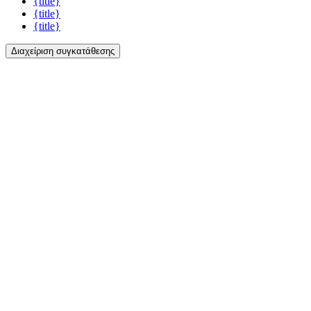
{title}
{title}
{title}
Διαχείριση συγκατάθεσης