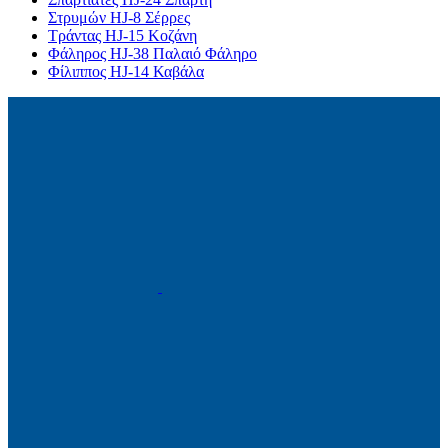
Στρυμών HJ-8 Σέρρες
Τράντας HJ-15 Κοζάνη
Φάληρος HJ-38 Παλαιό Φάληρο
Φίλιππος HJ-14 Καβάλα