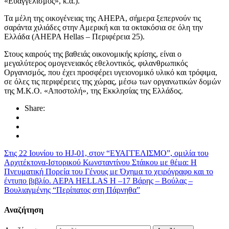
«Ευαγγελισμός», κ.α.).
Τα μέλη της οικογένειας της AHEPA, σήμερα ξεπερνούν τις
σαράντα χιλιάδες στην Αμερική και τα οκτακόσια σε όλη την
Ελλάδα (ΑHEPA Hellas – Περιφέρεια 25).
Στους καιρούς της βαθειάς οικονομικής κρίσης, είναι ο
μεγαλύτερος ομογενειακός εθελοντικός, φιλανθρωπικός
Οργανισμός, που έχει προσφέρει υγειονομικό υλικό και τρόφιμα,
σε όλες τις περιφέρειες της χώρας, μέσω των οργανωτικών δομών
της Μ.Κ.Ο. «Αποστολή», της Εκκλησίας της Ελλάδος.
Share:
Στις 22 Ιουνίου το HJ-01, στον “ΕΥΑΓΓΕΛΙΣΜΟ”, ομιλία του
Αρχιτέκτονα-Ιστορικού Κωνσταντίνου Στάικου με θέμα: Η
Πνευματική Πορεία του Γένους με Όχημα το χειρόγραφο και το
έντυπο βιβλίο.
ΑΕΡΑ HELLAS H –17 Βάρης – Βούλας –
Βουλιαγμένης “Περίπατος στη Πάρνηθα”
Αναζήτηση