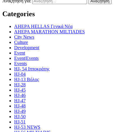
Αναζήτηση για:
Categories
AHEPA HELLAS Γενικά Νέα
AHEPA MARATHON MILTIADES
City News
Culture
Development
Event
Event|Events
Events
HJ- 54 Ιπποκράτης
HJ-04
HJ-13 Βόλος
HJ-28
HJ-45
HJ-46
HJ-47
HJ-48
HJ-49
HJ-50
HJ-51
HJ-53 NEWS