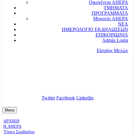
Οικογένεια AHEPA
ΤΜΗΜΑΤΑ
ΠΡΟΓΡΑΜΜΑΤΑ
Μουσείο AHEPA
ΝΕΑ
ΗΜΕΡΟΛΟΓΙΟ ΕΚΔΗΛΩΣΕΩΝ
ΕΠΙΚΟΙΝΩΝΙΑ
Admin Login
Είσοδος Μελών
communication@ahepahellas.org
Αλεξάνδρου Σούτσου 24, Αθήνα τκ.10671
Twitter
Facebook
Linkedin
Menu
ΑΡΧΙΚΗ
Η AHEPA
Ύπατο Συµβούλιο