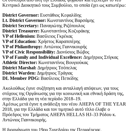
Κεντρικό Διοικητικό τους Συμβούλιο, το οποία έχει ως κατωτέρω:
District Governor:
Ευστάθιος Κεφαλίδης
Lt. District Governor:
Κωνσταντίνος Βαρσάμης
District Secretary:
Παναγιώτης Ριζόπουλος
District Treasurer:
Κωνσταντίνος Κοζυράκης
VP of Hellenism:
Βασίλειος Γκρέκας
VP of Education:
Χρήστος Καραπιπέρης
VP of Philanthropy:
Αντώνιος Γιαννικουρής
VP of Civic Responsibility:
Διονύσιος Βώβος
VP of Family and Individual Excellence:
Δημήτριος Στίγκας
Athletic Director:
Κωνσταντίνος Βουγιούκας
District Marshal:
Δημήτριος Τσόπελας
District Warden:
Δημήτριος Τράγιας
DL Member PDG:
Βασίλειος Πετκίδης
Ακολούθως έγινε συζήτηση και ανταλλαγή απόψεων, για τους
στόχους της Οργάνωσης για την κοινωνική και εθνική δράση της,
στην Ελλάδα για τη νέα περίοδο 2018–19.
Αμέσως μετά έγινε η ανάδειξη του νέου AHEPA OF THE YEAR
2018, για την Ελλάδα και τον τιμητικό αυτό τίτλο έλαβε ο
Πρόεδρος του Τμήματος AHEPA HELLAS HJ–33 Ρόδου κ.
Αντώνιος Γιαννικουρής.
Η διοργάνωση του 19ου Συνεδρίου της Περιφέρειας,