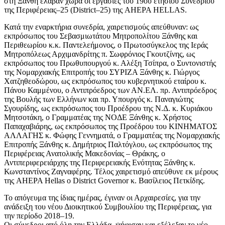
στη Ξάνθη έλαβαν χώρα οι εργασίες του 19ου ετήσιου Συνεδρίου
της Περιφέρειας–25 (District–25) της AHEPA HELLAS.
Κατά την εναρκτήρια συνεδρία, χαιρετισμούς απεύθυναν: ως
εκπρόσωπος του Σεβασμιωτάτου Μητροπολίτου Ξάνθης και
Περιθεωρίου κ.κ. Παντελεήμονος, ο Πρωτοσύγκελος της Ιεράς
Μητροπόλεως Αρχιμανδρίτης π. Σωφρόνιος Γκουτζίνης, ως
εκπρόσωπος του Πρωθυπουργού κ. Αλέξη Τσίπρα, ο Συντονιστής
της Νομαρχιακής Επιτροπής του ΣΥΡΙΖΑ Ξάνθης κ. Γιώργος
Χατζηθεοδώρου, ως εκπρόσωπος του κυβερνητικού εταίρου κ.
Πάνου Καμμένου, ο Αντιπρόεδρος των ΑΝ.ΕΛ. πρ. Αντιπρόεδρος
της Βουλής των Ελλήνων και πρ. Υπουργός κ. Παναγιώτης
Σγουρίδης, ως εκπρόσωπος του Προέδρου της Ν.Δ. κ. Κυριάκου
Μητσοτάκη, ο Γραμματέας της ΝΟΔΕ Ξάνθης κ. Χρήστος
Παπαχαβιάρης, ως εκπρόσωπος της Προέδρου του ΚΙΝΗΜΑΤΟΣ
ΑΛΛΑΓΗΣ κ. Φώφης Γεννηματά, ο Γραμματέας της Νομαρχιακής
Επιτροπής Ξάνθης κ. Δημήτριος Παλτόγλου, ως εκπρόσωπος της
Περιφέρειας Ανατολικής Μακεδονίας – Θράκης, ο
Αντιπεριφερειάρχης της Περιφερειακής Ενότητας Ξάνθης κ.
Κωνσταντίνος Ζαγναφέρης. Τέλος χαιρετισμό απεύθυνε εκ μέρους
της AHEPA Hellas ο District Governor κ. Βασίλειος Πετκίδης.
Το απόγευμα της ίδιας ημέρας, έγιναν οι Αρχαιρεσίες, για την
ανάδειξη του νέου Διοικητικού Συμβουλίου της Περιφέρειας, για
την περίοδο 2018–19.
Οι σύνεδροι από όλη την Ελλάδα, ψήφισαν και εξέλεξαν το νέο