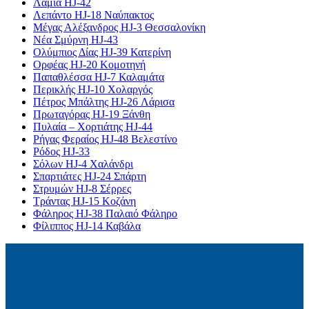
Λαμία HJ-42
Λεπάντο HJ-18 Ναύπακτος
Μέγας Αλέξανδρος HJ-3 Θεσσαλονίκη
Νέα Σμύρνη HJ-43
Ολύμπιος Δίας HJ-39 Κατερίνη
Ορφέας HJ-20 Κομοτηνή
Παπαθλέσσα HJ-7 Καλαμάτα
Περικλής HJ-10 Χολαργός
Πέτρος Μπάλτης HJ-26 Λάρισα
Πρωταγόρας HJ-19 Ξάνθη
Πυλαία – Χορτιάτης HJ-44
Ρήγας Φεραίος HJ-48 Βελεστίνο
Ρόδος HJ-33
Σόλων HJ-4 Χαλάνδρι
Σπαρτιάτες HJ-24 Σπάρτη
Στρυμών HJ-8 Σέρρες
Τράντας HJ-15 Κοζάνη
Φάληρος HJ-38 Παλαιό Φάληρο
Φίλιππος HJ-14 Καβάλα