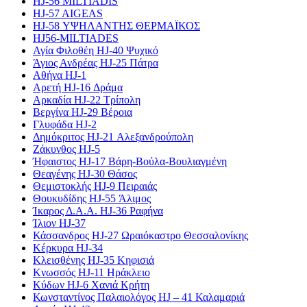
HJ-56 MILTIADIS
HJ-57 AIGEAS
HJ-58 ΥΨΗΛΑΝΤΗΣ ΘΕΡΜΑΪΚΟΣ
HJ56-MILTIADES
Αγία Φιλοθέη HJ-40 Ψυχικό
Άγιος Ανδρέας HJ-25 Πάτρα
Αθήνα HJ-1
Αρετή HJ-16 Δράμα
Αρκαδία HJ-22 Τρίπολη
Βεργίνα HJ-29 Βέροια
Γλυφάδα HJ-2
Δημόκριτος HJ-21 Αλεξανδρούπολη
Ζάκυνθος HJ-5
Ήφαιστος HJ-17 Βάρη-Βούλα-Βουλιαγμένη
Θεαγένης HJ-30 Θάσος
Θεμιστοκλής HJ-9 Πειραιάς
Θουκυδίδης HJ-55 Άλιμος
Ίκαρος Δ.Α.Α. HJ-36 Ραφήνα
Ίλιον HJ-37
Κάσσανδρος HJ-27 Ωραιόκαστρο Θεσσαλονίκης
Κέρκυρα HJ-34
Κλεισθένης HJ-35 Κηφισιά
Κνωσσός HJ-11 Ηράκλειο
Κύδων HJ-6 Χανιά Κρήτη
Κωνσταντίνος Παλαιολόγος HJ – 41 Καλαμαριά