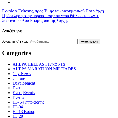
Εγκαίνια Έκθεσης, προς Τιμήν του οικουμενικού Πατριάρχη
Πρόσκληση στην παρουσίαση του νέου βιβλίου του Φώτη
Σαραντόπουλου Εμπρός δια της λόγχης
Αναζήτηση
Αναζήτηση για:
Categories
AHEPA HELLAS Γενικά Νέα
AHEPA MARATHON MILTIADES
City News
Culture
Development
Event
Event|Events
Events
HJ- 54 Ιπποκράτης
HJ-04
HJ-13 Βόλος
HJ-28