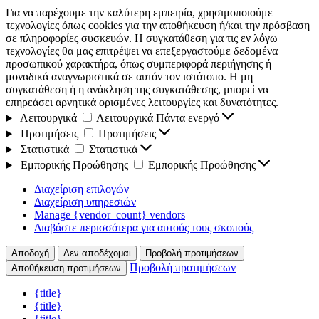
Για να παρέχουμε την καλύτερη εμπειρία, χρησιμοποιούμε
τεχνολογίες όπως cookies για την αποθήκευση ή/και την πρόσβαση
σε πληροφορίες συσκευών. Η συγκατάθεση για τις εν λόγω
τεχνολογίες θα μας επιτρέψει να επεξεργαστούμε δεδομένα
προσωπικού χαρακτήρα, όπως συμπεριφορά περιήγησης ή
μοναδικά αναγνωριστικά σε αυτόν τον ιστότοπο. Η μη
συγκατάθεση ή η ανάκληση της συγκατάθεσης, μπορεί να
επηρεάσει αρνητικά ορισμένες λειτουργίες και δυνατότητες.
Λειτουργικά
Λειτουργικά
Πάντα ενεργό
Προτιμήσεις
Προτιμήσεις
Στατιστικά
Στατιστικά
Εμπορικής Προώθησης
Εμπορικής Προώθησης
Διαχείριση επιλογών
Διαχείριση υπηρεσιών
Manage {vendor_count} vendors
Διαβάστε περισσότερα για αυτούς τους σκοπούς
Αποδοχή
Δεν αποδέχομαι
Προβολή προτιμήσεων
Προβολή προτιμήσεων
Αποθήκευση προτιμήσεων
{title}
{title}
{title}