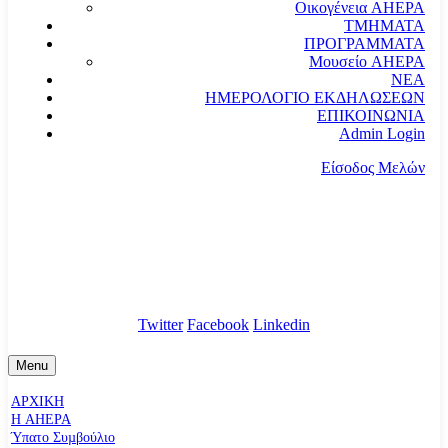
Οικογένεια AHEPA
ΤΜΗΜΑΤΑ
ΠΡΟΓΡΑΜΜΑΤΑ
Μουσείο AHEPA
ΝΕΑ
ΗΜΕΡΟΛΟΓΙΟ ΕΚΔΗΛΩΣΕΩΝ
ΕΠΙΚΟΙΝΩΝΙΑ
Admin Login
Είσοδος Μελών
communication@ahepahellas.org
Αλεξάνδρου Σούτσου 24, Αθήνα τκ.10671
Twitter
Facebook
Linkedin
Menu
ΑΡΧΙΚΗ
Η AHEPA
Ύπατο Συµβούλιο