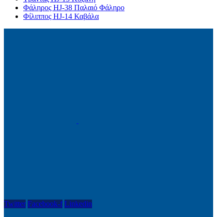
Φάληρος HJ-38 Παλαιό Φάληρο
Φίλιππος HJ-14 Καβάλα
Twitter
Facebook-f
Linkedin