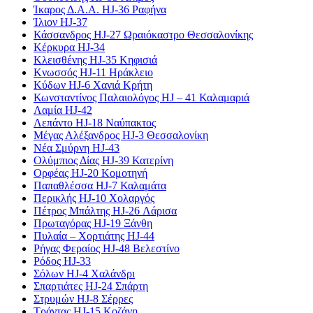
Ίκαρος Δ.Α.Α. HJ-36 Ραφήνα
Ίλιον HJ-37
Κάσσανδρος HJ-27 Ωραιόκαστρο Θεσσαλονίκης
Κέρκυρα HJ-34
Κλεισθένης HJ-35 Κηφισιά
Κνωσσός HJ-11 Ηράκλειο
Κύδων HJ-6 Χανιά Κρήτη
Κωνσταντίνος Παλαιολόγος HJ – 41 Καλαμαριά
Λαμία HJ-42
Λεπάντο HJ-18 Ναύπακτος
Μέγας Αλέξανδρος HJ-3 Θεσσαλονίκη
Νέα Σμύρνη HJ-43
Ολύμπιος Δίας HJ-39 Κατερίνη
Ορφέας HJ-20 Κομοτηνή
Παπαθλέσσα HJ-7 Καλαμάτα
Περικλής HJ-10 Χολαργός
Πέτρος Μπάλτης HJ-26 Λάρισα
Πρωταγόρας HJ-19 Ξάνθη
Πυλαία – Χορτιάτης HJ-44
Ρήγας Φεραίος HJ-48 Βελεστίνο
Ρόδος HJ-33
Σόλων HJ-4 Χαλάνδρι
Σπαρτιάτες HJ-24 Σπάρτη
Στρυμών HJ-8 Σέρρες
Τράντας HJ-15 Κοζάνη