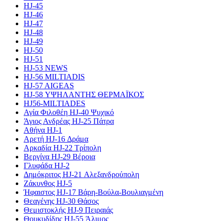
HJ-45
HJ-46
HJ-47
HJ-48
HJ-49
HJ-50
HJ-51
HJ-53 NEWS
HJ-56 MILTIADIS
HJ-57 AIGEAS
HJ-58 ΥΨΗΛΑΝΤΗΣ ΘΕΡΜΑΪΚΟΣ
HJ56-MILTIADES
Αγία Φιλοθέη HJ-40 Ψυχικό
Άγιος Ανδρέας HJ-25 Πάτρα
Αθήνα HJ-1
Αρετή HJ-16 Δράμα
Αρκαδία HJ-22 Τρίπολη
Βεργίνα HJ-29 Βέροια
Γλυφάδα HJ-2
Δημόκριτος HJ-21 Αλεξανδρούπολη
Ζάκυνθος HJ-5
Ήφαιστος HJ-17 Βάρη-Βούλα-Βουλιαγμένη
Θεαγένης HJ-30 Θάσος
Θεμιστοκλής HJ-9 Πειραιάς
Θουκυδίδης HJ-55 Άλιμος