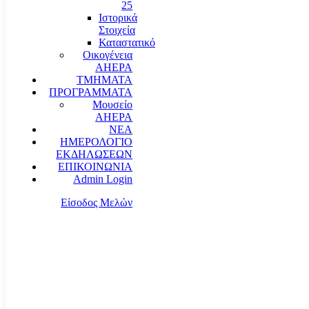
25
Ιστορικά
Στοιχεία
Καταστατικό
Οικογένεια
AHEPA
ΤΜΗΜΑΤΑ
ΠΡΟΓΡΑΜΜΑΤΑ
Μουσείο
AHEPA
ΝΕΑ
ΗΜΕΡΟΛΟΓΙΟ
ΕΚΔΗΛΩΣΕΩΝ
ΕΠΙΚΟΙΝΩΝΙΑ
Admin Login
Είσοδος Μελών
communication@ahepahellas.org
Αλεξάνδρου Σούτσου 24, Αθήνα τκ.10671