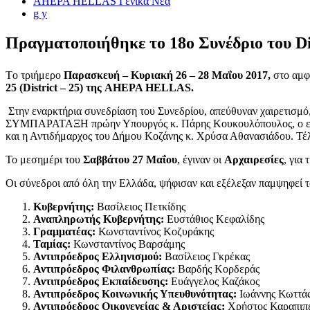
AHEPA HELLAS Γενικά Νέα
g y
Πραγματοποιήθηκε το 18ο Συνέδριο του 
Τo τριήμερο
Παρασκευή – Κυριακή 26 – 28 Μαΐου 2017,
στο αμφ
25 (District – 25) της AHEPA HELLAS.
Στην εναρκτήρια συνεδρίαση του Συνεδρίου, απεύθυναν χαιρετι
ΣΥΜΠΑΡΑΤΑΞΗ πρώην Υπουργός κ. Πάρης Κουκουλόπουλος, ο εκπρό
και η Αντιδήμαρχος του Δήμου Κοζάνης κ. Χρύσα Αθανασιάδου. Τέλο
Το μεσημέρι του
Σαββάτου 27 Μαΐου
, έγιναν οι
Αρχαιρεσίες
, για
Οι σύνεδροι από όλη την Ελλάδα, ψήφισαν και εξέλεξαν παμψηφεί το
Κυβερνήτης:
Βασίλειος Πετκίδης
Αναπληρωτής Κυβερνήτης:
Ευστάθιος Κεφαλίδης
Γραμματέας:
Κωνσταντίνος Κοζυράκης
Ταμίας:
Κωνσταντίνος Βαρσάμης
Αντιπρόεδρος Ελληνισμού:
Βασίλειος Γκρέκας
Αντιπρόεδρος Φιλανθρωπίας:
Βαρδής Κορδεράς
Αντιπρόεδρος Εκπαίδευσης:
Ευάγγελος Καζάκος
Αντιπρόεδρος Κοινωνικής Υπευθυνότητας:
Ιωάννης Κωττά
Αντιπρόεδρος Οικογενείας & Αριστείας:
Χρήστος Καραπιπ