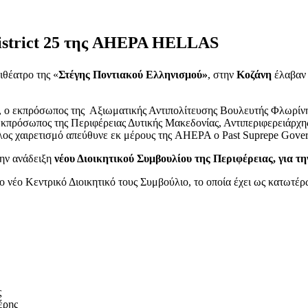
District 25 της AHEPA HELLAS
ιθέατρο της «
Στέγης Ποντιακού Ελληνισμού»
, στην
Κοζάνη
έλαβαν 
σμό, ο εκπρόσωπος της Αξιωματικής Αντιπολίτευσης Βουλευτής Φλ
σωπος της Περιφέρειας Δυτικής Μακεδονίας, Αντιπεριφερειάρχης 
ς χαιρετισμό απεύθυνε εκ μέρους της AHEPA ο Past Suprepe Governo
 την ανάδειξη
νέου Διοικητικού Συμβουλίου της Περιφέρειας, για τη
 νέο Κεντρικό Διοικητικό τους Συμβούλιο, το οποία έχει ως κατωτέρ
ς
έρης