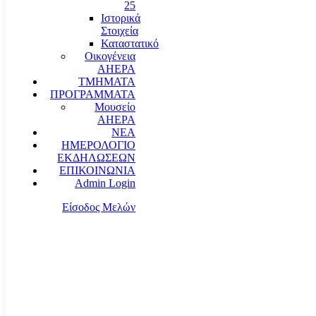
25
Ιστορικά
Στοιχεία
Καταστατικό
Οικογένεια
AHEPA
ΤΜΗΜΑΤΑ
ΠΡΟΓΡΑΜΜΑΤΑ
Μουσείο
AHEPA
ΝΕΑ
ΗΜΕΡΟΛΟΓΙΟ
ΕΚΔΗΛΩΣΕΩΝ
ΕΠΙΚΟΙΝΩΝΙΑ
Admin Login
Είσοδος Μελών
communication@ahepahellas.org
Αλεξάνδρου Σούτσου 24, Αθήνα τκ.10671