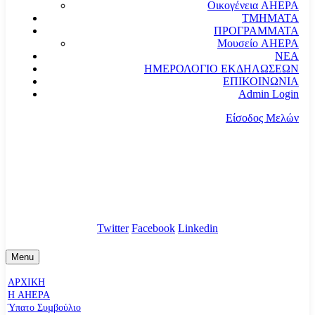
Οικογένεια AHEPA
ΤΜΗΜΑΤΑ
ΠΡΟΓΡΑΜΜΑΤΑ
Μουσείο AHEPA
ΝΕΑ
ΗΜΕΡΟΛΟΓΙΟ ΕΚΔΗΛΩΣΕΩΝ
ΕΠΙΚΟΙΝΩΝΙΑ
Admin Login
Είσοδος Μελών
communication@ahepahellas.org
Αλεξάνδρου Σούτσου 24, Αθήνα τκ.10671
Twitter
Facebook
Linkedin
Menu
ΑΡΧΙΚΗ
Η AHEPA
Ύπατο Συµβούλιο