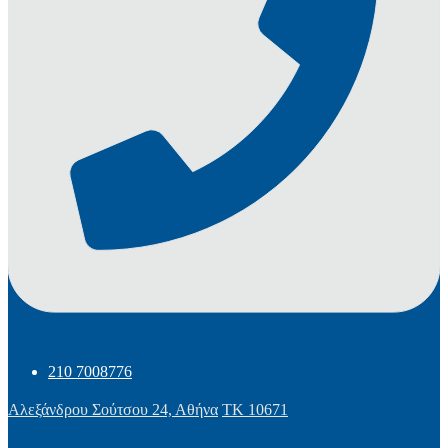
210 7008776
Αλεξάνδρου Σούτσου 24, Αθήνα
ΤΚ 10671