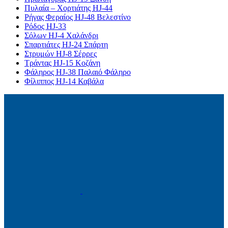
Πυλαία – Χορτιάτης HJ-44
Ρήγας Φεραίος HJ-48 Βελεστίνο
Ρόδος HJ-33
Σόλων HJ-4 Χαλάνδρι
Σπαρτιάτες HJ-24 Σπάρτη
Στρυμών HJ-8 Σέρρες
Τράντας HJ-15 Κοζάνη
Φάληρος HJ-38 Παλαιό Φάληρο
Φίλιππος HJ-14 Καβάλα