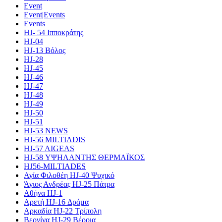
Event
Event|Events
Events
HJ- 54 Ιπποκράτης
HJ-04
HJ-13 Βόλος
HJ-28
HJ-45
HJ-46
HJ-47
HJ-48
HJ-49
HJ-50
HJ-51
HJ-53 NEWS
HJ-56 MILTIADIS
HJ-57 AIGEAS
HJ-58 ΥΨΗΛΑΝΤΗΣ ΘΕΡΜΑΪΚΟΣ
HJ56-MILTIADES
Αγία Φιλοθέη HJ-40 Ψυχικό
Άγιος Ανδρέας HJ-25 Πάτρα
Αθήνα HJ-1
Αρετή HJ-16 Δράμα
Αρκαδία HJ-22 Τρίπολη
Βεργίνα HJ-29 Βέροια