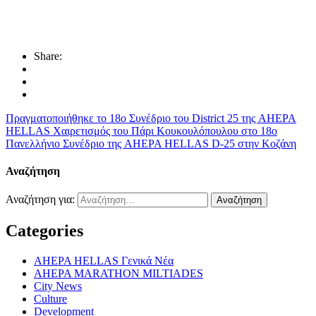
Share:
Πραγματοποιήθηκε το 18ο Συνέδριο του District 25 της AHEPA
HELLAS
Χαιρετισμός του Πάρι Κουκουλόπουλου στο 18ο
Πανελλήνιο Συνέδριο της AHEPA HELLAS D-25 στην Κοζάνη
Αναζήτηση
Αναζήτηση για:
Categories
AHEPA HELLAS Γενικά Νέα
AHEPA MARATHON MILTIADES
City News
Culture
Development