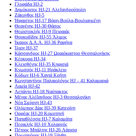
Γλυφάδα HJ-2
Δημόκριτος HJ-21 Αλεξανδρούπολη
Ζάκυνθος HJ-5
Ήφαιστος HJ-17 Βάρη-Βούλα-Βουλιαγμένη
Θεαγένης HJ-30 Θάσος
Θεμιστοκλής HJ-9 Πειραιάς
Θουκυδίδης HJ-55 Άλιμος
Ίκαρος Δ.Α.Α. HJ-36 Ραφήνα
Ίλιον HJ-37
Κάσσανδρος HJ-27 Ωραιόκαστρο Θεσσαλονίκης
Κέρκυρα HJ-34
Κλεισθένης HJ-35 Κηφισιά
Κνωσσός HJ-11 Ηράκλειο
Κύδων HJ-6 Χανιά Κρήτη
Κωνσταντίνος Παλαιολόγος HJ – 41 Καλαμαριά
Λαμία HJ-42
Λεπάντο HJ-18 Ναύπακτος
Μέγας Αλέξανδρος HJ-3 Θεσσαλονίκη
Νέα Σμύρνη HJ-43
Ολύμπιος Δίας HJ-39 Κατερίνη
Ορφέας HJ-20 Κομοτηνή
Παπαθλέσσα HJ-7 Καλαμάτα
Περικλής HJ-10 Χολαργός
Πέτρος Μπάλτης HJ-26 Λάρισα
Πρωταγόρας HJ-19 Ξάνθη