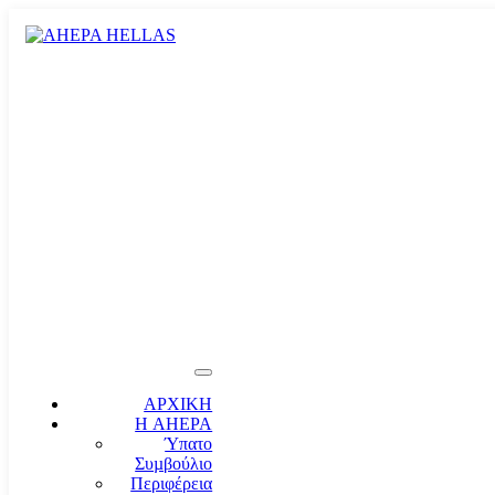
ΑΡΧΙΚΗ
Η AHEPA
Ύπατο
Συµβούλιο
Περιφέρεια