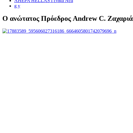
AHEPA HELLAS Γενικά Νέα
g y
Ο ανώτατος Πρόεδρος Andrew C. Ζαχαριάζ