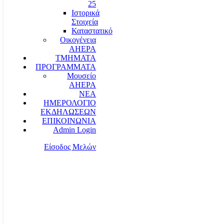
25
Ιστορικά
Στοιχεία
Καταστατικό
Οικογένεια
AHEPA
ΤΜΗΜΑΤΑ
ΠΡΟΓΡΑΜΜΑΤΑ
Μουσείο
AHEPA
ΝΕΑ
ΗΜΕΡΟΛΟΓΙΟ
ΕΚΔΗΛΩΣΕΩΝ
ΕΠΙΚΟΙΝΩΝΙΑ
Admin Login
Είσοδος Μελών
communication@ahepahellas.org
Αλεξάνδρου Σούτσου 24, Αθήνα τκ.10671