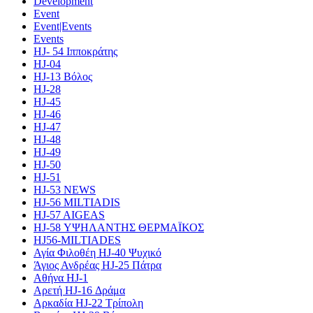
Development
Event
Event|Events
Events
HJ- 54 Ιπποκράτης
HJ-04
HJ-13 Βόλος
HJ-28
HJ-45
HJ-46
HJ-47
HJ-48
HJ-49
HJ-50
HJ-51
HJ-53 NEWS
HJ-56 MILTIADIS
HJ-57 AIGEAS
HJ-58 ΥΨΗΛΑΝΤΗΣ ΘΕΡΜΑΪΚΟΣ
HJ56-MILTIADES
Αγία Φιλοθέη HJ-40 Ψυχικό
Άγιος Ανδρέας HJ-25 Πάτρα
Αθήνα HJ-1
Αρετή HJ-16 Δράμα
Αρκαδία HJ-22 Τρίπολη