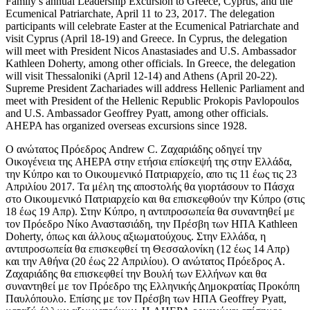
Family’s annual Leadership Excursion to Greece, Cyprus, and the
Ecumenical Patriarchate, April 11 to 23, 2017. The delegation
participants will celebrate Easter at the Ecumenical Patriarchate and
visit Cyprus (April 18-19) and Greece. In Cyprus, the delegation
will meet with President Nicos Anastasiades and U.S. Ambassador
Kathleen Doherty, among other officials. In Greece, the delegation
will visit Thessaloniki (April 12-14) and Athens (April 20-22).
Supreme President Zachariades will address Hellenic Parliament and
meet with President of the Hellenic Republic Prokopis Pavlopoulos
and U.S. Ambassador Geoffrey Pyatt, among other officials.
AHEPA has organized overseas excursions since 1928.
Ο ανώτατος Πρόεδρος Andrew C. Ζαχαριάδης οδηγεί την
Οικογένεια της AHEPA στην ετήσια επίσκεψή της στην Ελλάδα,
την Κύπρο και το Οικουμενικό Πατριαρχείο, απο τις 11 έως τις 23
Απριλίου 2017. Τα μέλη της αποστολής θα γιορτάσουν το Πάσχα
στο Οικουμενικό Πατριαρχείο και θα επισκεφθούν την Κύπρο (στις
18 έως 19 Απρ). Στην Κύπρο, η αντιπροσωπεία θα συναντηθεί με
τον Πρόεδρο Νίκο Αναστασιάδη, την Πρέσβη των ΗΠΑ Kathleen
Doherty, όπως και άλλους αξιωματούχους. Στην Ελλάδα, η
αντιπροσωπεία θα επισκεφθεί τη Θεσσαλονίκη (12 έως 14 Απρ)
και την Αθήνα (20 έως 22 Απριλίου). Ο ανώτατος Πρόεδρος Α.
Ζαχαριάδης θα επισκεφθεί την Βουλή των Ελλήνων και θα
συναντηθεί με τον Πρόεδρο της Ελληνικής Δημοκρατίας Προκόπη
Παυλόπουλο. Επίσης με τον Πρέσβη των ΗΠΑ Geoffrey Pyatt,