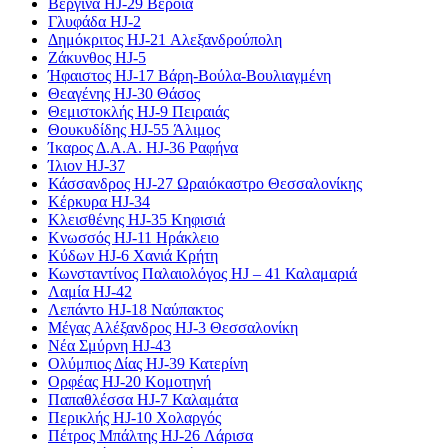
Βεργίνα HJ-29 Βέροια
Γλυφάδα HJ-2
Δημόκριτος HJ-21 Αλεξανδρούπολη
Ζάκυνθος HJ-5
Ήφαιστος HJ-17 Βάρη-Βούλα-Βουλιαγμένη
Θεαγένης HJ-30 Θάσος
Θεμιστοκλής HJ-9 Πειραιάς
Θουκυδίδης HJ-55 Άλιμος
Ίκαρος Δ.Α.Α. HJ-36 Ραφήνα
Ίλιον HJ-37
Κάσσανδρος HJ-27 Ωραιόκαστρο Θεσσαλονίκης
Κέρκυρα HJ-34
Κλεισθένης HJ-35 Κηφισιά
Κνωσσός HJ-11 Ηράκλειο
Κύδων HJ-6 Χανιά Κρήτη
Κωνσταντίνος Παλαιολόγος HJ – 41 Καλαμαριά
Λαμία HJ-42
Λεπάντο HJ-18 Ναύπακτος
Μέγας Αλέξανδρος HJ-3 Θεσσαλονίκη
Νέα Σμύρνη HJ-43
Ολύμπιος Δίας HJ-39 Κατερίνη
Ορφέας HJ-20 Κομοτηνή
Παπαθλέσσα HJ-7 Καλαμάτα
Περικλής HJ-10 Χολαργός
Πέτρος Μπάλτης HJ-26 Λάρισα