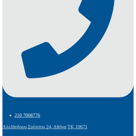
210 7008776
Αλεξάνδρου Σούτσου 24, Αθήνα
ΤΚ 10671