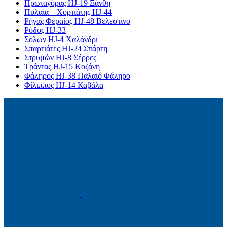
Πρωταγόρας HJ-19 Ξάνθη
Πυλαία – Χορτιάτης HJ-44
Ρήγας Φεραίος HJ-48 Βελεστίνο
Ρόδος HJ-33
Σόλων HJ-4 Χαλάνδρι
Σπαρτιάτες HJ-24 Σπάρτη
Στρυμών HJ-8 Σέρρες
Τράντας HJ-15 Κοζάνη
Φάληρος HJ-38 Παλαιό Φάληρο
Φίλιππος HJ-14 Καβάλα