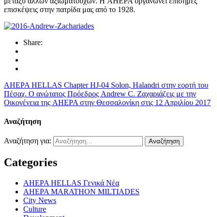
μεταξύ άλλων αξιωματούχων. Η AHEPA οργανώνει επίσημες
επισκέψεις στην πατρίδα μας από το 1928.
Share:
AHEPA HELLAS Chapter HJ-04 Solon, Halandri στην εορτή του
Πέσαχ.
Ο ανώτατος Πρόεδρος Andrew C. Ζαχαριάζεις με την
Οικογένεια της AHEPA στην Θεσσαλονίκη στις 12 Απριλίου 2017
Αναζήτηση
Αναζήτηση για:
Categories
AHEPA HELLAS Γενικά Νέα
AHEPA MARATHON MILTIADES
City News
Culture