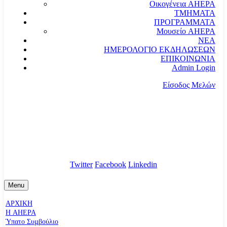
Οικογένεια AHEPA
ΤΜΗΜΑΤΑ
ΠΡΟΓΡΑΜΜΑΤΑ
Μουσείο AHEPA
ΝΕΑ
ΗΜΕΡΟΛΟΓΙΟ ΕΚΔΗΛΩΣΕΩΝ
ΕΠΙΚΟΙΝΩΝΙΑ
Admin Login
Είσοδος Μελών
communication@ahepahellas.org
Αλεξάνδρου Σούτσου 24, Αθήνα τκ.10671
Twitter
Facebook
Linkedin
Menu
ΑΡΧΙΚΗ
Η AHEPA
Ύπατο Συµβούλιο