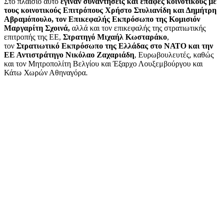
Στο πλαίσιο αυτό
έγιναν συναντήσεις και επαφές κοινοτικούς με
τους κοινοτικούς Επιτρόπους Χρήστο Στυλιανίδη και Δημήτρη
Αβραμόπουλο, τον Επικεφαλής Εκπρόσωπο της Κομισιόν
Μαργαρίτη Σχοινά,
αλλά και τον επικεφαλής της στρατιωτικής
επιτροπής της ΕΕ,
Στρατηγό Μιχαήλ Κωσταράκο
,
τον
Στρατιωτικό Εκπρόσωπο της Ελλάδας στο ΝΑΤΟ και την
ΕΕ Αντιστράτηγο Νικόλαο Ζαχαριάδη
, Ευρωβουλευτές, καθώς
και τον Μητροπολίτη Βελγίου και Έξαρχο Λουξεμβούργου και
Κάτω Χωρών Αθηναγόρα.