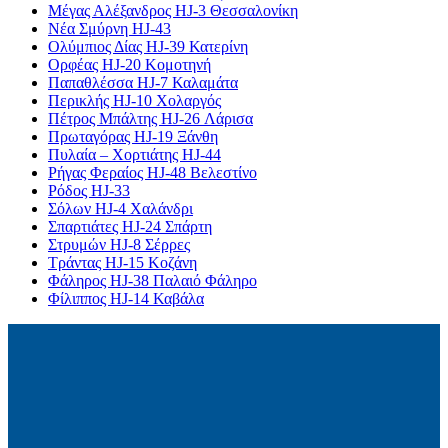
Μέγας Αλέξανδρος HJ-3 Θεσσαλονίκη
Νέα Σμύρνη HJ-43
Ολύμπιος Δίας HJ-39 Κατερίνη
Ορφέας HJ-20 Κομοτηνή
Παπαθλέσσα HJ-7 Καλαμάτα
Περικλής HJ-10 Χολαργός
Πέτρος Μπάλτης HJ-26 Λάρισα
Πρωταγόρας HJ-19 Ξάνθη
Πυλαία – Χορτιάτης HJ-44
Ρήγας Φεραίος HJ-48 Βελεστίνο
Ρόδος HJ-33
Σόλων HJ-4 Χαλάνδρι
Σπαρτιάτες HJ-24 Σπάρτη
Στρυμών HJ-8 Σέρρες
Τράντας HJ-15 Κοζάνη
Φάληρος HJ-38 Παλαιό Φάληρο
Φίλιππος HJ-14 Καβάλα