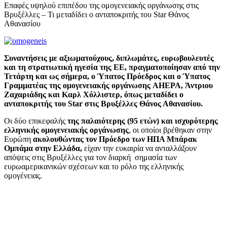
Επαφές υψηλού επιπέδου της ομογενειακής οργάνωσης στις
Βρυξέλλες – Τι μεταδίδει ο ανταποκριτής του Star Θάνος
Αθανασίου
Συναντήσεις με αξιωματούχους, διπλωμάτες, ευρωβουλευτές
και τη στρατιωτική ηγεσία της ΕΕ, πραγματοποίησαν από την
Τετάρτη και ως σήμερα, ο Ύπατος Πρόεδρος και ο Ύπατος
Γραμματέας της ομογενειακής οργάνωσης AHEPA, Άντριoυ
Ζαχαριάδης και Καρλ Χόλλιστερ, όπως μεταδίδει ο
ανταποκριτής του Star στις Βρυξέλλες Θάνος Αθανασίου.
Οι δύο επικεφαλής
της παλαιότερης (95 ετών) και ισχυρότερης
ελληνικής ομογενειακής οργάνωσης
, οι οποίοι βρέθηκαν στην
Ευρώπη
ακολουθώντας τον Πρόεδρο των ΗΠΑ Μπάρακ
Ομπάμα στην Ελλάδα,
είχαν την ευκαιρία να ανταλλάξουν
απόψεις στις Βρυξέλλες για τον διαρκή σημασία των
ευρωαμερικανικών σχέσεων και το ρόλο της ελληνικής
ομογένειας.