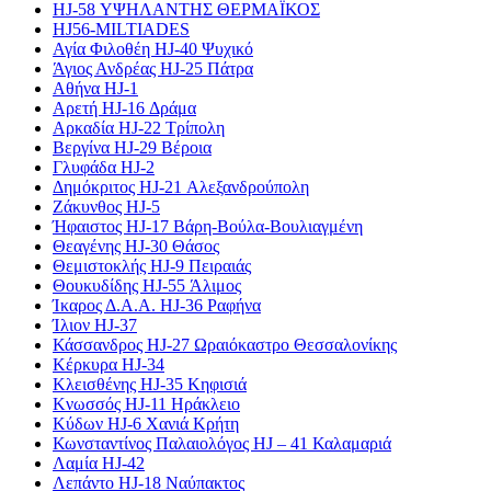
HJ-58 ΥΨΗΛΑΝΤΗΣ ΘΕΡΜΑΪΚΟΣ
HJ56-MILTIADES
Αγία Φιλοθέη HJ-40 Ψυχικό
Άγιος Ανδρέας HJ-25 Πάτρα
Αθήνα HJ-1
Αρετή HJ-16 Δράμα
Αρκαδία HJ-22 Τρίπολη
Βεργίνα HJ-29 Βέροια
Γλυφάδα HJ-2
Δημόκριτος HJ-21 Αλεξανδρούπολη
Ζάκυνθος HJ-5
Ήφαιστος HJ-17 Βάρη-Βούλα-Βουλιαγμένη
Θεαγένης HJ-30 Θάσος
Θεμιστοκλής HJ-9 Πειραιάς
Θουκυδίδης HJ-55 Άλιμος
Ίκαρος Δ.Α.Α. HJ-36 Ραφήνα
Ίλιον HJ-37
Κάσσανδρος HJ-27 Ωραιόκαστρο Θεσσαλονίκης
Κέρκυρα HJ-34
Κλεισθένης HJ-35 Κηφισιά
Κνωσσός HJ-11 Ηράκλειο
Κύδων HJ-6 Χανιά Κρήτη
Κωνσταντίνος Παλαιολόγος HJ – 41 Καλαμαριά
Λαμία HJ-42
Λεπάντο HJ-18 Ναύπακτος