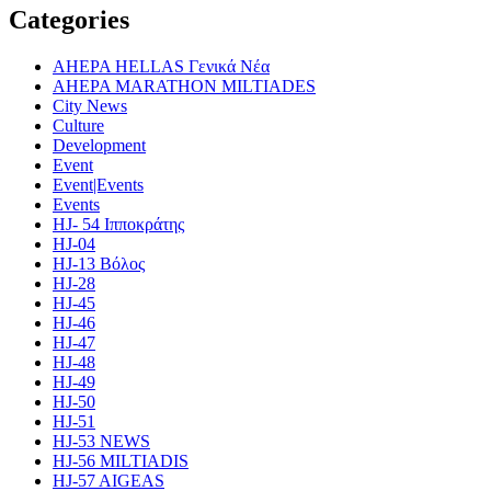
Categories
AHEPA HELLAS Γενικά Νέα
AHEPA MARATHON MILTIADES
City News
Culture
Development
Event
Event|Events
Events
HJ- 54 Ιπποκράτης
HJ-04
HJ-13 Βόλος
HJ-28
HJ-45
HJ-46
HJ-47
HJ-48
HJ-49
HJ-50
HJ-51
HJ-53 NEWS
HJ-56 MILTIADIS
HJ-57 AIGEAS