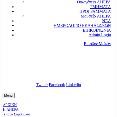
Οικογένεια AHEPA
ΤΜΗΜΑΤΑ
ΠΡΟΓΡΑΜΜΑΤΑ
Μουσείο AHEPA
ΝΕΑ
ΗΜΕΡΟΛΟΓΙΟ ΕΚΔΗΛΩΣΕΩΝ
ΕΠΙΚΟΙΝΩΝΙΑ
Admin Login
Είσοδος Μελών
communication@ahepahellas.org
Αλεξάνδρου Σούτσου 24, Αθήνα τκ.10671
Twitter
Facebook
Linkedin
Menu
ΑΡΧΙΚΗ
Η AHEPA
Ύπατο Συµβούλιο