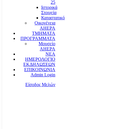
25
Ιστορικά
Στοιχεία
Καταστατικό
Οικογένεια
AHEPA
ΤΜΗΜΑΤΑ
ΠΡΟΓΡΑΜΜΑΤΑ
Μουσείο
AHEPA
ΝΕΑ
ΗΜΕΡΟΛΟΓΙΟ
ΕΚΔΗΛΩΣΕΩΝ
ΕΠΙΚΟΙΝΩΝΙΑ
Admin Login
Είσοδος Μελών
communication@ahepahellas.org
Αλεξάνδρου Σούτσου 24, Αθήνα τκ.10671