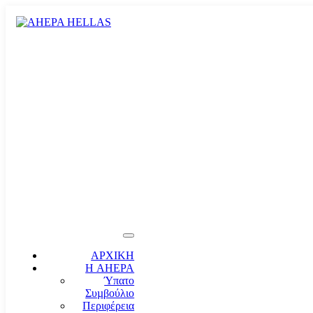
ΑΡΧΙΚΗ
Η AHEPA
Ύπατο
Συµβούλιο
Περιφέρεια