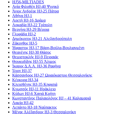
HJ56-MILTIADES
Αγία Φιλοθέη HJ-40 Ψυχικό
Άγιος Ανδρέας HJ-25 Πάτρα
Αθήνα HJ-1
Αρετή HJ-16 Δράμα
Αρκαδία HJ-22 Τρίπολη
Βεργίνα HJ-29 Βέροια
Γλυφάδα HJ-2
Δημόκριτος HJ-21 Αλεξανδρούπολη
Ζάκυνθος HJ-5
Ήφαιστος HJ-17 Βάρη-Βούλα-Βουλιαγμένη
Θεαγένης HJ-30 Θάσος
Θεμιστοκλής HJ-9 Πειραιάς
Θουκυδίδης HJ-55 Άλιμος
Ίκαρος Δ.Α.Α. HJ-36 Ραφήνα
Ίλιον HJ-37
Κάσσανδρος HJ-27 Ωραιόκαστρο Θεσσαλονίκης
Κέρκυρα HJ-34
Κλεισθένης HJ-35 Κηφισιά
Κνωσσός HJ-11 Ηράκλειο
Κύδων HJ-6 Χανιά Κρήτη
Κωνσταντίνος Παλαιολόγος HJ – 41 Καλαμαριά
Λαμία HJ-42
Λεπάντο HJ-18 Ναύπακτος
Μέγας Αλέξανδρος HJ-3 Θεσσαλονίκη