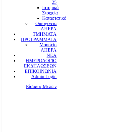
25
Ιστορικά
Στοιχεία
Καταστατικό
Οικογένεια
AHEPA
ΤΜΗΜΑΤΑ
ΠΡΟΓΡΑΜΜΑΤΑ
Μουσείο
AHEPA
ΝΕΑ
ΗΜΕΡΟΛΟΓΙΟ
ΕΚΔΗΛΩΣΕΩΝ
ΕΠΙΚΟΙΝΩΝΙΑ
Admin Login
Είσοδος Μελών
communication@ahepahellas.org
Αλεξάνδρου Σούτσου 24, Αθήνα τκ.10671