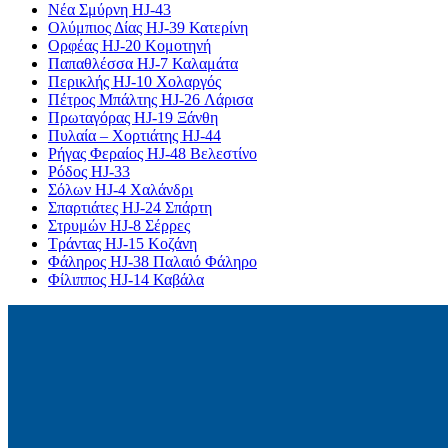
Νέα Σμύρνη HJ-43
Ολύμπιος Δίας HJ-39 Κατερίνη
Ορφέας HJ-20 Κομοτηνή
Παπαθλέσσα HJ-7 Καλαμάτα
Περικλής HJ-10 Χολαργός
Πέτρος Μπάλτης HJ-26 Λάρισα
Πρωταγόρας HJ-19 Ξάνθη
Πυλαία – Χορτιάτης HJ-44
Ρήγας Φεραίος HJ-48 Βελεστίνο
Ρόδος HJ-33
Σόλων HJ-4 Χαλάνδρι
Σπαρτιάτες HJ-24 Σπάρτη
Στρυμών HJ-8 Σέρρες
Τράντας HJ-15 Κοζάνη
Φάληρος HJ-38 Παλαιό Φάληρο
Φίλιππος HJ-14 Καβάλα