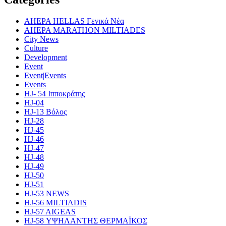
AHEPA HELLAS Γενικά Νέα
AHEPA MARATHON MILTIADES
City News
Culture
Development
Event
Event|Events
Events
HJ- 54 Ιπποκράτης
HJ-04
HJ-13 Βόλος
HJ-28
HJ-45
HJ-46
HJ-47
HJ-48
HJ-49
HJ-50
HJ-51
HJ-53 NEWS
HJ-56 MILTIADIS
HJ-57 AIGEAS
HJ-58 ΥΨΗΛΑΝΤΗΣ ΘΕΡΜΑΪΚΟΣ