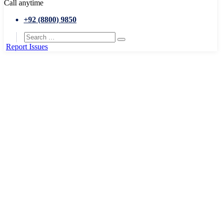
Call anytime
+92 (8800) 9850
Report Issues
Home
Conference
Co-working Meeting
Co-working Meeting