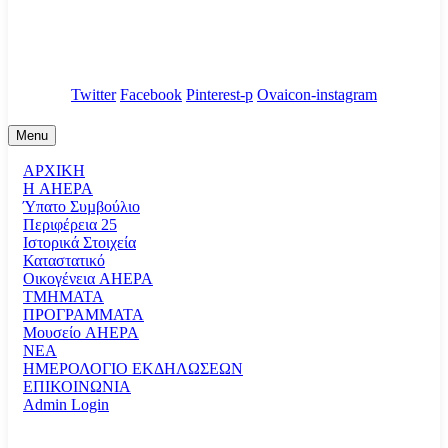
88 Broklyn Golden Street. New York
Council
/
Government
/
Complaints
Twitter
Facebook
Pinterest-p
Ovaicon-instagram
Menu
ΑΡΧΙΚΗ
Η AHEPA
Ύπατο Συµβούλιο
Περιφέρεια 25
Ιστορικά Στοιχεία
Καταστατικό
Οικογένεια AHEPA
ΤΜΗΜΑΤΑ
ΠΡΟΓΡΑΜΜΑΤΑ
Μουσείο AHEPA
ΝΕΑ
ΗΜΕΡΟΛΟΓΙΟ ΕΚΔΗΛΩΣΕΩΝ
ΕΠΙΚΟΙΝΩΝΙΑ
Admin Login