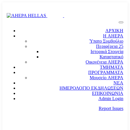
ΑΡΧΙΚΗ
Η AHEPA
Ύπατο Συµβούλιο
Περιφέρεια 25
Ιστορικά Στοιχεία
Καταστατικό
Οικογένεια AHEPA
ΤΜΗΜΑΤΑ
ΠΡΟΓΡΑΜΜΑΤΑ
Μουσείο AHEPA
ΝΕΑ
ΗΜΕΡΟΛΟΓΙΟ ΕΚΔΗΛΩΣΕΩΝ
ΕΠΙΚΟΙΝΩΝΙΑ
Admin Login
Report Issues
needhelp@company.com