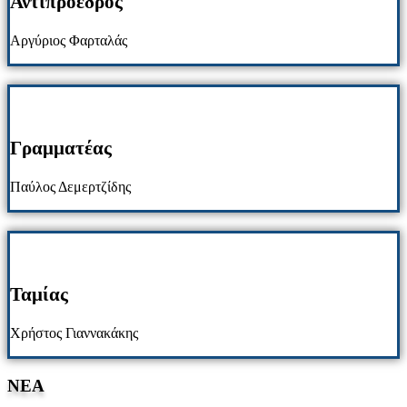
Αντιπρόεδρος
Αργύριος Φαρταλάς
Γραμματέας
Παύλος Δεμερτζίδης
Ταμίας
Χρήστος Γιαννακάκης
NΕΑ