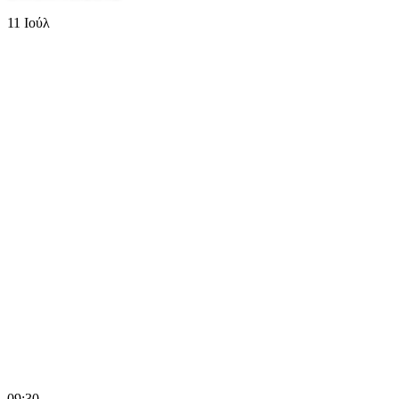
11
Ιούλ
09:30