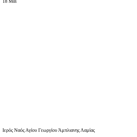
18
Μάι
Ιερός Ναός Αγίου Γεωργίου Άμπλιανης Λαμίας