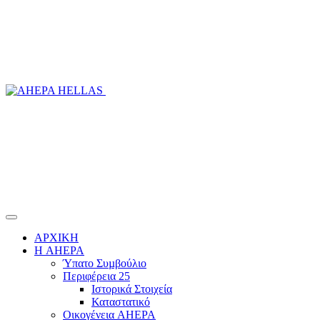
ΑΡΧΙΚΗ
Η AHEPA
Ύπατο Συµβούλιο
Περιφέρεια 25
Ιστορικά Στοιχεία
Καταστατικό
Οικογένεια AHEPA