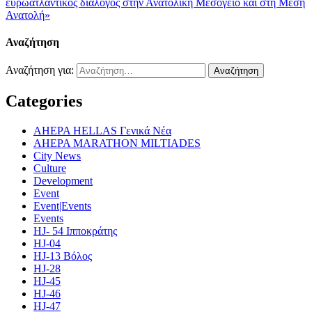
ευρωατλαντικός διάλογος στην Ανατολική Μεσόγειο και στη Μέση
Ανατολή»
Αναζήτηση
Αναζήτηση για:
Categories
AHEPA HELLAS Γενικά Νέα
AHEPA MARATHON MILTIADES
City News
Culture
Development
Event
Event|Events
Events
HJ- 54 Ιπποκράτης
HJ-04
HJ-13 Βόλος
HJ-28
HJ-45
HJ-46
HJ-47