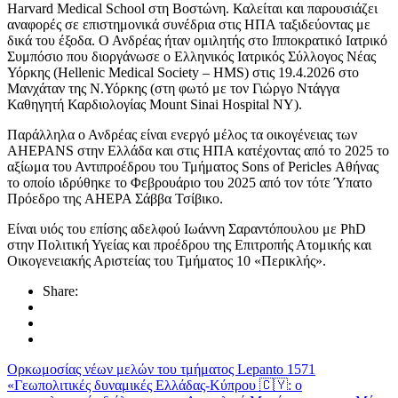
Harvard Medical School στη Βοστώνη. Καλείται και παρουσιάζει
αναφορές σε επιστημονικά συνέδρια στις ΗΠΑ ταξιδεύοντας με
δικά του έξοδα. Ο Ανδρέας ήταν ομιλητής στο Ιπποκρατικό Ιατρικό
Συμπόσιο που διοργάνωσε ο Ελληνικός Ιατρικός Σύλλογος Νέας
Υόρκης (Hellenic Medical Society – HMS) στις 19.4.2026 στο
Μανχάταν της Ν.Υόρκης (στη φωτό με τον Γιώργο Ντάγγα
Καθηγητή Καρδιολογίας Mount Sinai Hospital NY).
Παράλληλα ο Ανδρέας είναι ενεργό μέλος τα οικογένειας των
AHEPANS στην Ελλάδα και στις ΗΠΑ κατέχοντας από το 2025 το
αξίωμα του Αντιπροέδρου του Τμήματος Sons of Pericles Αθήνας
το οποίο ιδρύθηκε το Φεβρουάριο του 2025 από τον τότε Ύπατο
Πρόεδρο της AHEPA Σάββα Τσίβικο.
Είναι υιός του επίσης αδελφού Ιωάννη Σαραντόπουλου με PhD
στην Πολιτική Υγείας και προέδρου της Επιτροπής Ατομικής και
Οικογενειακής Αριστείας του Τμήματος 10 «Περικλής».
Share:
Ορκωμοσίας νέων μελών του τμήματος Lepanto 1571
«Γεωπολιτικές δυναμικές Ελλάδας-Κύπρου 🇨🇾: ο