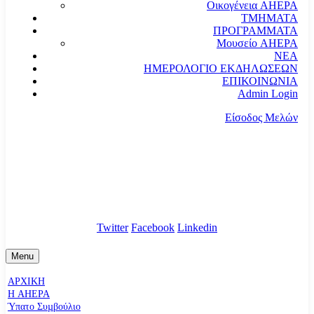
Οικογένεια AHEPA
ΤΜΗΜΑΤΑ
ΠΡΟΓΡΑΜΜΑΤΑ
Μουσείο AHEPA
ΝΕΑ
ΗΜΕΡΟΛΟΓΙΟ ΕΚΔΗΛΩΣΕΩΝ
ΕΠΙΚΟΙΝΩΝΙΑ
Admin Login
Είσοδος Μελών
communication@ahepahellas.org
Αλεξάνδρου Σούτσου 24, Αθήνα τκ.10671
Twitter
Facebook
Linkedin
Menu
ΑΡΧΙΚΗ
Η AHEPA
Ύπατο Συµβούλιο