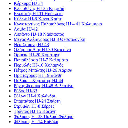
Κέρκυρα HJ-34
Κλεισθένης HJ-35 Κηφισιά
Κνωσσός HJ-11 Ηράκλειο
Κύδων HJ-6 Χανιά Κρήτη
Κωνσταντίνος Παλαιολόγος HJ – 41 Καλαμαριά
Λαμία HJ-42
Λεπάντο HJ-18 Ναύπακτος
Μέγας Αλέξανδρος HJ-3 Θεσσαλονίκη
Νέα Σμύρνη HJ-43
Ολύμπιος Δίας HJ-39 Κατερίνη
Ορφέας HJ-20 Κομοτηνή
Παπαθλέσσα HJ-7 Καλαμάτα
Περικλής HJ-10 Χολαργός
Πέτρος Μπάλτης HJ-26 Λάρισα
Πρωταγόρας HJ-19 Ξάνθη
Πυλαία – Χορτιάτης HJ-44
Ρήγας Φεραίος HJ-48 Βελεστίνο
Ρόδος HJ-33
Σόλων HJ-4 Χαλάνδρι
Σπαρτιάτες HJ-24 Σπάρτη
Στρυμών HJ-8 Σέρρες
Τράντας HJ-15 Κοζάνη
Φάληρος HJ-38 Παλαιό Φάληρο
Φίλιππος HJ-14 Καβάλα