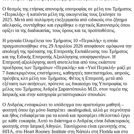
Ο θεσμός της ετήσιας απονομής υποτροφίας σε μέλη του Τμήματος
«Περικλής» ή κατιόντα μέλη της οικογενείας τους ξεκίνησε το
2025. Μετά από πολύμηνη επεξεργασία από ειδικούς στο ζήτημα
αδελφούς, συντάχθηκε και εγκρίθηκε ο σχετικός Κανονισμός όπου
ορίζει τα της διαδικασίας, τους όρους και τις προϋποθέσεις.
Η μηνιαία Ολομέλεια του Τμήματος 10 «Περικλής» η οποία
πραγματοποιήθηκε στις 29 Απριλίου 2026 αποφάσισε ομόφωνα την
αποδοχή της πρότασης της Επιτροπής Εκπαίδευσης του Τμήματος
και της Ειδικής Επιτροπής Αξιολόγησης υποψηφιοτήτων. Η
Επιτροπή αξιολόγησης αυτή αποτελείται από τους εκάστοτε
προέδρους των Τμημάτων «Περικλής» και «Υιοί Περικλή» μαζί με
7 διακεκριμένους επιστήμονες, καθηγητές πανεπιστημίου, ιατρούς,
πρέσβεις κλπ μέλη του Τμήματος. Φέτος η Επιτροπή, μετά από
εξέταση των αιτήσεων, πρότεινε ως δικαιούχο της Υποτροφίας το
μέλος του Τμήματος Ανδρέα Σαραντόπουλο M.D, στον τομέα της
Ιατρικής και στην κατηγορία μεταπτυχιακών σπουδών.
Ο Ανδρέας ενσαρκώνει το υπόδειγμα του αριστούχου μαθητή –
φοιτητή όπου όχι μόνο διαπρέπει ακαδημαϊκά, αλλά με σεμνότητα
και ήθος ενδιαφέρεται για τα κοινά και προσφέρει εθελοντικό έργο
με κάθε ευκαιρία. Αυτό το διάστημα ο Ανδρέας είναι διδακτορικός
φοιτητής στην Ιατρική Αθηνών. Ταυτόχρονα είναι ερευνητής στις
ΗΠΑ, στο Heart Rooney Institute στη Νάπολι στη Florida και στο