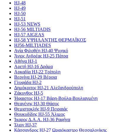
HJ-48
HJ-49
HJ-50
HJ-51
HJ-53 NEWS
HJ-56 MILTIADIS
HJ-57 AIGEAS
HJ-58 ΥΨΗΛΑΝΤΗΣ ΘΕΡΜΑΪΚΟΣ
HJ56-MILTIADES
Αγία Φιλοθέη HJ-40 Ψυχικό
Άγιος Ανδρέας HJ-25 Πάτρα
Αθήνα HJ-1
Αρετή HJ-16 Δράμα
Αρκαδία HJ-22 Τρίπολη
Βεργίνα HJ-29 Βέροια
Γλυφάδα HJ-2
Δημόκριτος HJ-21 Αλεξανδρούπολη
Ζάκυνθος HJ-5
Ήφαιστος HJ-17 Βάρη-Βούλα-Βουλιαγμένη
Θεαγένης HJ-30 Θάσος
Θεμιστοκλής HJ-9 Πειραιάς
Θουκυδίδης HJ-55 Άλιμος
Ίκαρος Δ.Α.Α. HJ-36 Ραφήνα
Ίλιον HJ-37
Κάσσανδρος HJ-27 Ωραιόκαστρο Θεσσαλονίκης