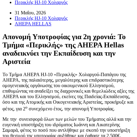
Περικλής HJ-10 Χολαργός
31 Μαΐου, 2026
Περικλής HJ-10 Χολαργός
AHEPA HELLAS
Απονομή Υποτροφίας για 2η χρονιά: Το
Τμήμα «Περικλής» της AHEPA Hellas
αναδεικνύει την Εκπαίδευση και την
Αριστεία
Το Τμήμα AHEPA HJ-10 «Περικλής» Χολαργού-Παπάγου της
AHEPA, της παλαιότερης, μεγαλύτερης και επιδραστικότερης
ομογενειακής οργάνωσης του οικουμενικού Ελληνισμού,
επιθυμώντας να αναδείξει τις διαχρονικές και θεμελιώδεις αξίες της
AHEPA και του Ελληνισμού, εκείνες της Παιδείας-Εκπαίδευσης,
όσο και της Ατομικής και Οικογενειακής Αριστείας, προκήρυξε και
ο
φέτος, για 2
συνεχόμενο έτος, την απονομή Υποτροφίας.
Με την συνεισφορά όλων των μελών του Τμήματος αλλά και την
ευγενική υποστήριξη του ιδρύματος Ιωάννη και Αικατερίνης
Σαμαρά, φέτος το ποσό που αντλήθηκε με σκοπό την υποστήριξη
του θεσμού της υποτροφίας αυξήθηκε και έφθασε τα 2.500€.