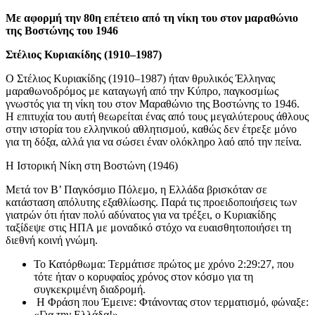
Με αφορμή την 80η επέτειο από τη νίκη του στον μαραθώνιο
της Βοστώνης του 1946
Στέλιος Κυριακίδης (1910–1987)
Ο Στέλιος Κυριακίδης (1910–1987) ήταν θρυλικός Έλληνας
μαραθωνοδρόμος με καταγωγή από την Κύπρο, παγκοσμίως
γνωστός για τη νίκη του στον Μαραθώνιο της Βοστώνης το 1946.
Η επιτυχία του αυτή θεωρείται ένας από τους μεγαλύτερους άθλους
στην ιστορία του ελληνικού αθλητισμού, καθώς δεν έτρεξε μόνο
για τη δόξα, αλλά για να σώσει έναν ολόκληρο λαό από την πείνα.
Η Ιστορική Νίκη στη Βοστώνη (1946)
Μετά τον Β’ Παγκόσμιο Πόλεμο, η Ελλάδα βρισκόταν σε
κατάσταση απόλυτης εξαθλίωσης. Παρά τις προειδοποιήσεις των
γιατρών ότι ήταν πολύ αδύνατος για να τρέξει, ο Κυριακίδης
ταξίδεψε στις ΗΠΑ με μοναδικό στόχο να ευαισθητοποιήσει τη
διεθνή κοινή γνώμη.
Το Κατόρθωμα: Τερμάτισε πρώτος με χρόνο 2:29:27, που
τότε ήταν ο κορυφαίος χρόνος στον κόσμο για τη
συγκεκριμένη διαδρομή.
Η Φράση που Έμεινε: Φτάνοντας στον τερματισμό, φώναξε:
«Για την Ελλάδα!».