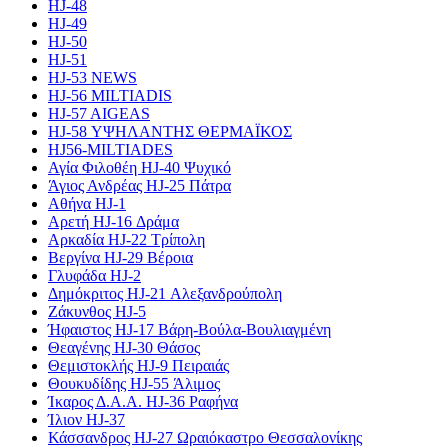
HJ-48
HJ-49
HJ-50
HJ-51
HJ-53 NEWS
HJ-56 MILTIADIS
HJ-57 AIGEAS
HJ-58 ΥΨΗΛΑΝΤΗΣ ΘΕΡΜΑΪΚΟΣ
HJ56-MILTIADES
Αγία Φιλοθέη HJ-40 Ψυχικό
Άγιος Ανδρέας HJ-25 Πάτρα
Αθήνα HJ-1
Αρετή HJ-16 Δράμα
Αρκαδία HJ-22 Τρίπολη
Βεργίνα HJ-29 Βέροια
Γλυφάδα HJ-2
Δημόκριτος HJ-21 Αλεξανδρούπολη
Ζάκυνθος HJ-5
Ήφαιστος HJ-17 Βάρη-Βούλα-Βουλιαγμένη
Θεαγένης HJ-30 Θάσος
Θεμιστοκλής HJ-9 Πειραιάς
Θουκυδίδης HJ-55 Άλιμος
Ίκαρος Δ.Α.Α. HJ-36 Ραφήνα
Ίλιον HJ-37
Κάσσανδρος HJ-27 Ωραιόκαστρο Θεσσαλονίκης