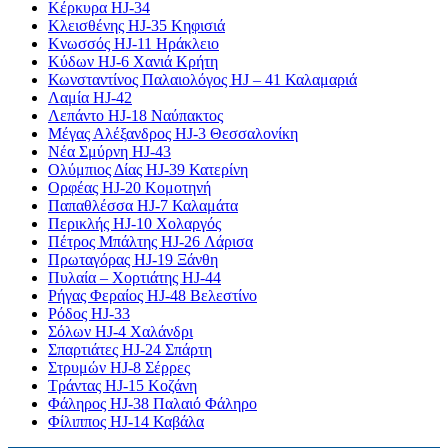
Κέρκυρα HJ-34
Κλεισθένης HJ-35 Κηφισιά
Κνωσσός HJ-11 Ηράκλειο
Κύδων HJ-6 Χανιά Κρήτη
Κωνσταντίνος Παλαιολόγος HJ – 41 Καλαμαριά
Λαμία HJ-42
Λεπάντο HJ-18 Ναύπακτος
Μέγας Αλέξανδρος HJ-3 Θεσσαλονίκη
Νέα Σμύρνη HJ-43
Ολύμπιος Δίας HJ-39 Κατερίνη
Ορφέας HJ-20 Κομοτηνή
Παπαθλέσσα HJ-7 Καλαμάτα
Περικλής HJ-10 Χολαργός
Πέτρος Μπάλτης HJ-26 Λάρισα
Πρωταγόρας HJ-19 Ξάνθη
Πυλαία – Χορτιάτης HJ-44
Ρήγας Φεραίος HJ-48 Βελεστίνο
Ρόδος HJ-33
Σόλων HJ-4 Χαλάνδρι
Σπαρτιάτες HJ-24 Σπάρτη
Στρυμών HJ-8 Σέρρες
Τράντας HJ-15 Κοζάνη
Φάληρος HJ-38 Παλαιό Φάληρο
Φίλιππος HJ-14 Καβάλα