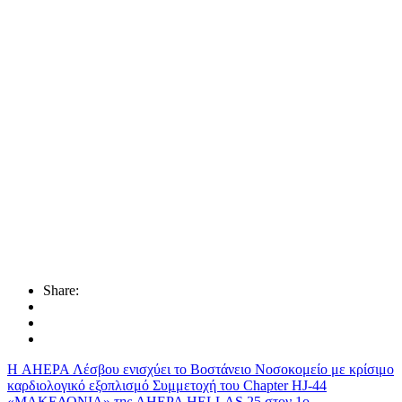
Share:
Η AHEPA Λέσβου ενισχύει το Βοστάνειο Νοσοκομείο με κρίσιμο
καρδιολογικό εξοπλισμό
Συμμετοχή του Chapter HJ-44
«ΜΑΚΕΔΟΝΙΑ» της AHEPA HELLAS 25 στον 1ο