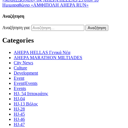
Ημιμαραθώνιο «ΑΜΦΙΠΟΛΗ AHEPA RUN»
Αναζήτηση
Αναζήτηση για:
Categories
AHEPA HELLAS Γενικά Νέα
AHEPA MARATHON MILTIADES
City News
Culture
Development
Event
Event|Events
Events
HJ- 54 Ιπποκράτης
HJ-04
HJ-13 Βόλος
HJ-28
HJ-45
HJ-46
HJ-47