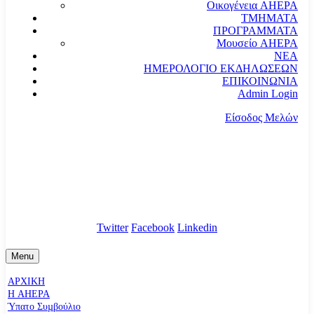
Οικογένεια AHEPA
ΤΜΗΜΑΤΑ
ΠΡΟΓΡΑΜΜΑΤΑ
Μουσείο AHEPA
ΝΕΑ
ΗΜΕΡΟΛΟΓΙΟ ΕΚΔΗΛΩΣΕΩΝ
ΕΠΙΚΟΙΝΩΝΙΑ
Admin Login
Είσοδος Μελών
communication@ahepahellas.org
Αλεξάνδρου Σούτσου 24, Αθήνα τκ.10671
Twitter
Facebook
Linkedin
Menu
ΑΡΧΙΚΗ
Η AHEPA
Ύπατο Συµβούλιο