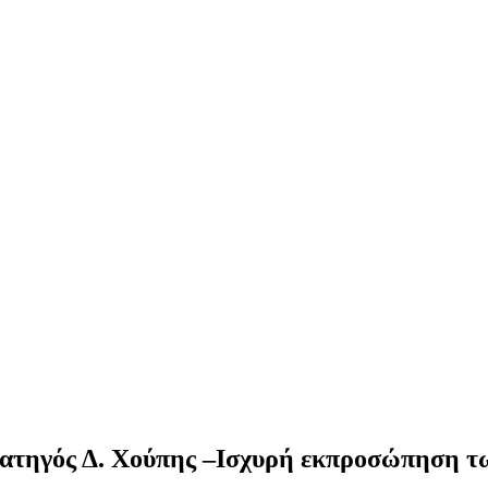
τηγός Δ. Χούπης –Ισχυρή εκπροσώπηση τω