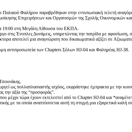
και Παλαιού Φαλήρου παραβρέθηκαν στην εντυπωσιακή τελετή αναγόρ
Διοίκησης Επιχειρήσεων και Οργανισμών της Σχολής Οικονομικών κα
ρα 19:00 στη Μεγάλη Αίθουσα του ΕΚΠΑ.
έργο στις Ένοπλες Δυνάμεις, υπηρετώντας την πατρίδα με αφοσίωση, 
τορα αποτελεί μια αναγνώριση που δικαιωματικά αξίζει σε Αξιωματικ
μη αντιπροσωπεία των Chapters Σόλων HJ-04 και Φαληρέας HJ-38.
 Τσουνάκης.
υργεί ως πολλαπλασιαστής ισχύος, εκφράστηκε έμπρακτα με την κοινή
ς την αξία της “προσφοράς”.
 μέχρι τώρα έχουν εκτελεστεί από το Chapter HJ-04 και *αναμένετα
ής με τα οποία αναπτύσσεται αυτή τη στιγμή μια εξαιρετικά καλή σ