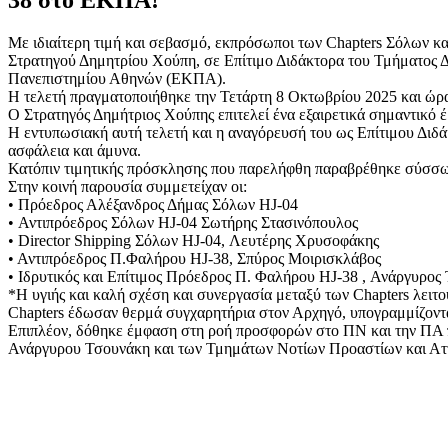
Με ιδιαίτερη τιμή και σεβασμό, εκπρόσωποι των Chapters Σόλων 
Στρατηγού Δημητρίου Χούπη, σε Επίτιμο Διδάκτορα του Τμήματος 
Πανεπιστημίου Αθηνών (ΕΚΠΑ).
Η τελετή πραγματοποιήθηκε την Τετάρτη 8 Οκτωβρίου 2025 και ώ
Ο Στρατηγός Δημήτριος Χούπης επιτελεί ένα εξαιρετικά σημαντικό 
Η εντυπωσιακή αυτή τελετή και η αναγόρευσή του ως Επίτιμου Διδάκ
ασφάλεια και άμυνα.
Κατόπιν τιμητικής πρόσκλησης που παρελήφθη παραβρέθηκε σύσσω
Στην κοινή παρουσία συμμετείχαν οι:
• Πρόεδρος Αλέξανδρος Δήμας Σόλων HJ-04
• Αντιπρόεδρος Σόλων HJ-04 Σωτήρης Στασινόπουλος
• Director Shipping Σόλων HJ-04, Λευτέρης Χρυσοφάκης
• Αντιπρόεδρος Π.Φαλήρου HJ-38, Σπύρος Μοιρισκλάβος
• Ιδρυτικός και Επίτιμος Πρόεδρος Π. Φαλήρου HJ-38 , Ανάργυρος
*Η υγιής και καλή σχέση και συνεργασία μεταξύ των Chapters λειτο
Chapters έδωσαν θερμά συγχαρητήρια στον Αρχηγό, υπογραμμίζοντα
Επιπλέον, δόθηκε έμφαση στη ροή προσφορών στο ΠΝ και την ΠΑ που
Ανάργυρου Τσουνάκη και των Τμημάτων Νοτίων Προαστίων και Αττικ