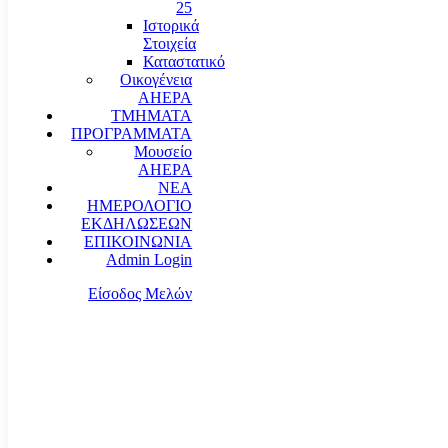
25
Ιστορικά
Στοιχεία
Καταστατικό
Οικογένεια
AHEPA
ΤΜΗΜΑΤΑ
ΠΡΟΓΡΑΜΜΑΤΑ
Μουσείο
AHEPA
ΝΕΑ
ΗΜΕΡΟΛΟΓΙΟ
ΕΚΔΗΛΩΣΕΩΝ
ΕΠΙΚΟΙΝΩΝΙΑ
Admin Login
Είσοδος Μελών
communication@ahepahellas.org
Αλεξάνδρου Σούτσου 24, Αθήνα τκ.10671