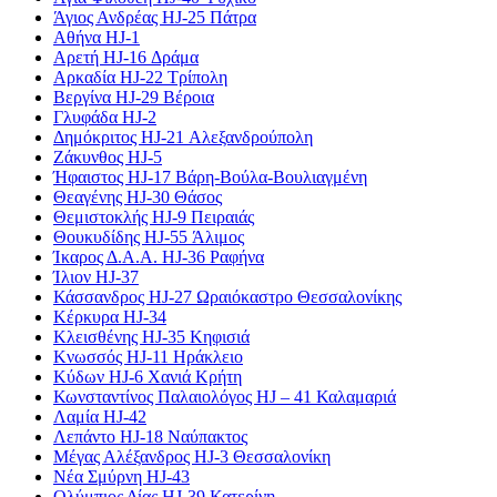
Άγιος Ανδρέας HJ-25 Πάτρα
Αθήνα HJ-1
Αρετή HJ-16 Δράμα
Αρκαδία HJ-22 Τρίπολη
Βεργίνα HJ-29 Βέροια
Γλυφάδα HJ-2
Δημόκριτος HJ-21 Αλεξανδρούπολη
Ζάκυνθος HJ-5
Ήφαιστος HJ-17 Βάρη-Βούλα-Βουλιαγμένη
Θεαγένης HJ-30 Θάσος
Θεμιστοκλής HJ-9 Πειραιάς
Θουκυδίδης HJ-55 Άλιμος
Ίκαρος Δ.Α.Α. HJ-36 Ραφήνα
Ίλιον HJ-37
Κάσσανδρος HJ-27 Ωραιόκαστρο Θεσσαλονίκης
Κέρκυρα HJ-34
Κλεισθένης HJ-35 Κηφισιά
Κνωσσός HJ-11 Ηράκλειο
Κύδων HJ-6 Χανιά Κρήτη
Κωνσταντίνος Παλαιολόγος HJ – 41 Καλαμαριά
Λαμία HJ-42
Λεπάντο HJ-18 Ναύπακτος
Μέγας Αλέξανδρος HJ-3 Θεσσαλονίκη
Νέα Σμύρνη HJ-43
Ολύμπιος Δίας HJ-39 Κατερίνη