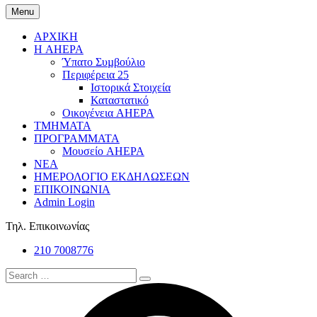
Menu
ΑΡΧΙΚΗ
Η AHEPA
Ύπατο Συµβούλιο
Περιφέρεια 25
Ιστορικά Στοιχεία
Καταστατικό
Οικογένεια AHEPA
ΤΜΗΜΑΤΑ
ΠΡΟΓΡΑΜΜΑΤΑ
Μουσείο AHEPA
ΝΕΑ
ΗΜΕΡΟΛΟΓΙΟ ΕΚΔΗΛΩΣΕΩΝ
ΕΠΙΚΟΙΝΩΝΙΑ
Admin Login
Τηλ. Επικοινωνίας
210 7008776