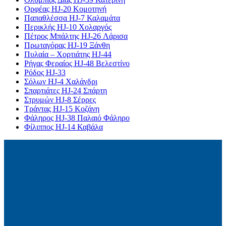
Ορφέας HJ-20 Κομοτηνή
Παπαθλέσσα HJ-7 Καλαμάτα
Περικλής HJ-10 Χολαργός
Πέτρος Μπάλτης HJ-26 Λάρισα
Πρωταγόρας HJ-19 Ξάνθη
Πυλαία – Χορτιάτης HJ-44
Ρήγας Φεραίος HJ-48 Βελεστίνο
Ρόδος HJ-33
Σόλων HJ-4 Χαλάνδρι
Σπαρτιάτες HJ-24 Σπάρτη
Στρυμών HJ-8 Σέρρες
Τράντας HJ-15 Κοζάνη
Φάληρος HJ-38 Παλαιό Φάληρο
Φίλιππος HJ-14 Καβάλα