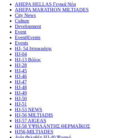
AHEPA HELLAS Γενικά Νέα
AHEPA MARATHON MILTIADES
City News
Culture
Development
Event
Event|Events
Events
HJ- 54 Ιπποκράτης
HJ-04
HJ-13 Βόλος
HJ-28
HJ-45
HJ-46
HJ-47
HJ-48
HJ-49
HJ-50
HJ-51
HJ-53 NEWS
HJ-56 MILTIADIS
HJ-57 AIGEAS
HJ-58 ΥΨΗΛΑΝΤΗΣ ΘΕΡΜΑΪΚΟΣ
HJ56-MILTIADES
Αγία Φιλοθέη HJ-40 Ψυχικό