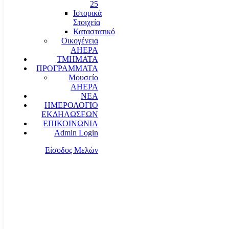
25
Ιστορικά
Στοιχεία
Καταστατικό
Οικογένεια
AHEPA
ΤΜΗΜΑΤΑ
ΠΡΟΓΡΑΜΜΑΤΑ
Μουσείο
AHEPA
ΝΕΑ
ΗΜΕΡΟΛΟΓΙΟ
ΕΚΔΗΛΩΣΕΩΝ
ΕΠΙΚΟΙΝΩΝΙΑ
Admin Login
Είσοδος Μελών
communication@ahepahellas.org
Αλεξάνδρου Σούτσου 24, Αθήνα τκ.10671