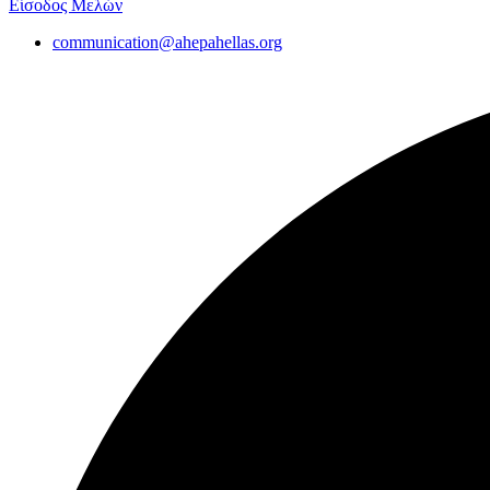
Είσοδος Μελών
communication@ahepahellas.org