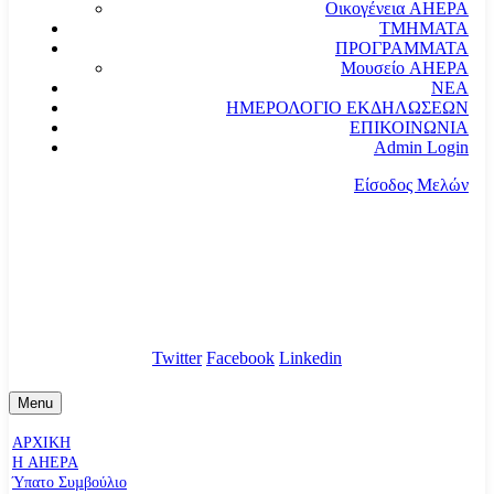
Οικογένεια AHEPA
ΤΜΗΜΑΤΑ
ΠΡΟΓΡΑΜΜΑΤΑ
Μουσείο AHEPA
ΝΕΑ
ΗΜΕΡΟΛΟΓΙΟ ΕΚΔΗΛΩΣΕΩΝ
ΕΠΙΚΟΙΝΩΝΙΑ
Admin Login
Είσοδος Μελών
communication@ahepahellas.org
Αλεξάνδρου Σούτσου 24, Αθήνα τκ.10671
Twitter
Facebook
Linkedin
Menu
ΑΡΧΙΚΗ
Η AHEPA
Ύπατο Συµβούλιο