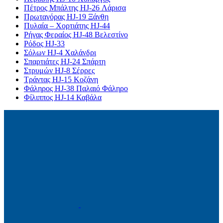
Πέτρος Μπάλτης HJ-26 Λάρισα
Πρωταγόρας HJ-19 Ξάνθη
Πυλαία – Χορτιάτης HJ-44
Ρήγας Φεραίος HJ-48 Βελεστίνο
Ρόδος HJ-33
Σόλων HJ-4 Χαλάνδρι
Σπαρτιάτες HJ-24 Σπάρτη
Στρυμών HJ-8 Σέρρες
Τράντας HJ-15 Κοζάνη
Φάληρος HJ-38 Παλαιό Φάληρο
Φίλιππος HJ-14 Καβάλα