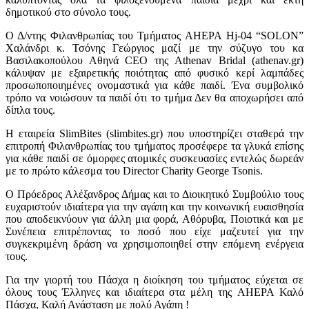
δημοτικού στο σύνολο τους.
Ο Δ/ντης Φιλανθρωπίας του Τμήματος AHEPA Hj-04 “SOLON”
Χαλάνδρι κ. Τσόνης Γεώργιος μαζί με την σύζυγο του κα
Βασιλακοπούλου Αθηνά CEO της Athenav Bridal (athenav.gr)
κάλυψαν με εξαιρετικής ποιότητας από φυσικό κερί λαμπάδες
προσωποποιημένες ονομαστικά για κάθε παιδί. Ένα συμβολικό
τρόπο να νοιώσουν τα παιδί ότι το τμήμα Δεν θα αποχωρήσει από
δίπλα τους.
Η εταιρεία SlimBites (slimbites.gr) που υποστηρίζει σταθερά την
επιτροπή Φιλανθρωπίας του τμήματος προσέφερε τα γλυκά επίσης
για κάθε παιδί σε όμορφες ατομικές συσκευασίες εντελώς δωρεάν
με το πρώτο κάλεσμα του Director Charity George Tsonis.
Ο Πρόεδρος Αλέξανδρος Δήμας και το Διοικητικό Συμβούλιο τους
ευχαριστούν ιδιαίτερα για την αγάπη και την κοινωνική ευαισθησία
που αποδεικνύουν για άλλη μια φορά, Αθόρυβα, Ποιοτικά και με
Συνέπεια επιτρέποντας το ποσό που είχε μαζευτεί για την
συγκεκριμένη δράση να χρησιμοποιηθεί στην επόμενη ενέργεια
τους.
Για την γιορτή του Πάσχα η διοίκηση του τμήματος εύχεται σε
όλους τους Έλληνες και ιδιαίτερα στα μέλη της AHEPA Καλό
Πάσχα, Καλή Ανάσταση με πολύ Αγάπη !