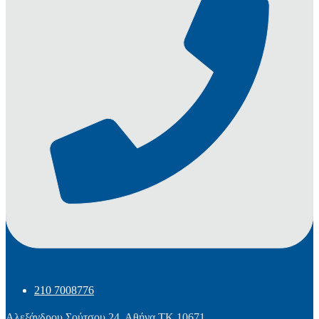
210 7008776
Αλεξάνδρου Σούτσου 24, Αθήνα
ΤΚ 10671