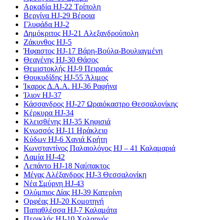
Αρκαδία HJ-22 Τρίπολη
Βεργίνα HJ-29 Βέροια
Γλυφάδα HJ-2
Δημόκριτος HJ-21 Αλεξανδρούπολη
Ζάκυνθος HJ-5
Ήφαιστος HJ-17 Βάρη-Βούλα-Βουλιαγμένη
Θεαγένης HJ-30 Θάσος
Θεμιστοκλής HJ-9 Πειραιάς
Θουκυδίδης HJ-55 Άλιμος
Ίκαρος Δ.Α.Α. HJ-36 Ραφήνα
Ίλιον HJ-37
Κάσσανδρος HJ-27 Ωραιόκαστρο Θεσσαλονίκης
Κέρκυρα HJ-34
Κλεισθένης HJ-35 Κηφισιά
Κνωσσός HJ-11 Ηράκλειο
Κύδων HJ-6 Χανιά Κρήτη
Κωνσταντίνος Παλαιολόγος HJ – 41 Καλαμαριά
Λαμία HJ-42
Λεπάντο HJ-18 Ναύπακτος
Μέγας Αλέξανδρος HJ-3 Θεσσαλονίκη
Νέα Σμύρνη HJ-43
Ολύμπιος Δίας HJ-39 Κατερίνη
Ορφέας HJ-20 Κομοτηνή
Παπαθλέσσα HJ-7 Καλαμάτα
Περικλής HJ-10 Χολαργός