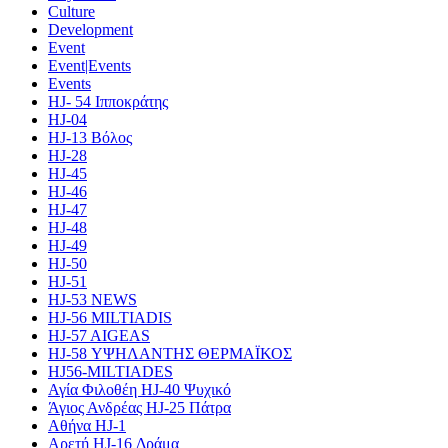
Culture
Development
Event
Event|Events
Events
HJ- 54 Ιπποκράτης
HJ-04
HJ-13 Βόλος
HJ-28
HJ-45
HJ-46
HJ-47
HJ-48
HJ-49
HJ-50
HJ-51
HJ-53 NEWS
HJ-56 MILTIADIS
HJ-57 AIGEAS
HJ-58 ΥΨΗΛΑΝΤΗΣ ΘΕΡΜΑΪΚΟΣ
HJ56-MILTIADES
Αγία Φιλοθέη HJ-40 Ψυχικό
Άγιος Ανδρέας HJ-25 Πάτρα
Αθήνα HJ-1
Αρετή HJ-16 Δράμα