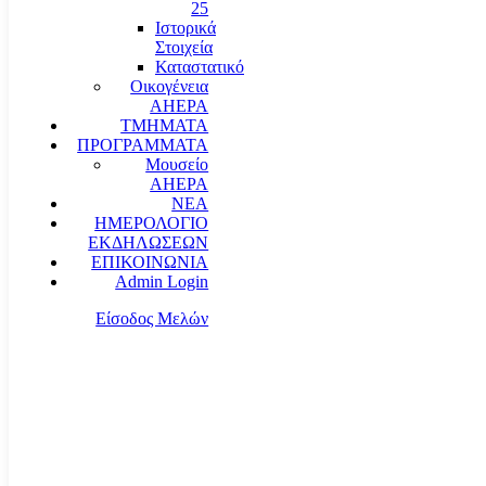
25
Ιστορικά
Στοιχεία
Καταστατικό
Οικογένεια
AHEPA
ΤΜΗΜΑΤΑ
ΠΡΟΓΡΑΜΜΑΤΑ
Μουσείο
AHEPA
ΝΕΑ
ΗΜΕΡΟΛΟΓΙΟ
ΕΚΔΗΛΩΣΕΩΝ
ΕΠΙΚΟΙΝΩΝΙΑ
Admin Login
Είσοδος Μελών
communication@ahepahellas.org
Αλεξάνδρου Σούτσου 24, Αθήνα τκ.10671