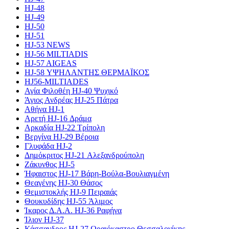
HJ-48
HJ-49
HJ-50
HJ-51
HJ-53 NEWS
HJ-56 MILTIADIS
HJ-57 AIGEAS
HJ-58 ΥΨΗΛΑΝΤΗΣ ΘΕΡΜΑΪΚΟΣ
HJ56-MILTIADES
Αγία Φιλοθέη HJ-40 Ψυχικό
Άγιος Ανδρέας HJ-25 Πάτρα
Αθήνα HJ-1
Αρετή HJ-16 Δράμα
Αρκαδία HJ-22 Τρίπολη
Βεργίνα HJ-29 Βέροια
Γλυφάδα HJ-2
Δημόκριτος HJ-21 Αλεξανδρούπολη
Ζάκυνθος HJ-5
Ήφαιστος HJ-17 Βάρη-Βούλα-Βουλιαγμένη
Θεαγένης HJ-30 Θάσος
Θεμιστοκλής HJ-9 Πειραιάς
Θουκυδίδης HJ-55 Άλιμος
Ίκαρος Δ.Α.Α. HJ-36 Ραφήνα
Ίλιον HJ-37
Κάσσανδρος HJ-27 Ωραιόκαστρο Θεσσαλονίκης