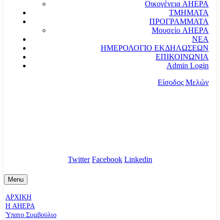
Οικογένεια AHEPA
ΤΜΗΜΑΤΑ
ΠΡΟΓΡΑΜΜΑΤΑ
Μουσείο AHEPA
ΝΕΑ
ΗΜΕΡΟΛΟΓΙΟ ΕΚΔΗΛΩΣΕΩΝ
ΕΠΙΚΟΙΝΩΝΙΑ
Admin Login
Είσοδος Μελών
communication@ahepahellas.org
Αλεξάνδρου Σούτσου 24, Αθήνα τκ.10671
Twitter
Facebook
Linkedin
Menu
ΑΡΧΙΚΗ
Η AHEPA
Ύπατο Συµβούλιο