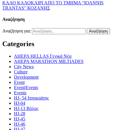
ΚΑΛΟ ΚΑΛΟΚΑΙΡΙ ΑΠΟ ΤΟ ΤΜΗΜΑ “IOANNIS
TRANTAS” ΚΟΖΑΝΗΣ
Αναζήτηση
Αναζήτηση για:
Categories
AHEPA HELLAS Γενικά Νέα
AHEPA MARATHON MILTIADES
City News
Culture
Development
Event
Event|Events
Events
HJ- 54 Ιπποκράτης
HJ-04
HJ-13 Βόλος
HJ-28
HJ-45
HJ-46
HJ-47