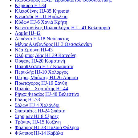
Κέρκυρα HJ-34
Κλεισθένης HJ-35 Κηφισιά
Κνωσσός HJ-11 Ηράκλειο
Κύδων HJ-6 Χανιά Κρήτη
Κωνσταντίνος Παλαιολόγος HJ – 41 Καλαμαριά
Λαμία HJ-42
Λεπάντο HJ-18 Ναύπακτος
Μέγας Αλέξανδρος HJ-3 Θεσσαλονίκη
Νέα Σμύρνη HJ-43
Ολύμπιος Δίας HJ-39 Κατερίνη
Ορφέας HJ-20 Κομοτηνή
Παπαθλέσσα HJ-7 Καλαμάτα
Περικλής HJ-10 Χολαργός
Πέτρος Μπάλτης HJ-26 Λάρισα
Πρωταγόρας HJ-19 Ξάνθη
Πυλαία – Χορτιάτης HJ-44
Ρήγας Φεραίος HJ-48 Βελεστίνο
Ρόδος HJ-33
Σόλων HJ-4 Χαλάνδρι
Σπαρτιάτες HJ-24 Σπάρτη
Στρυμών HJ-8 Σέρρες
Τράντας HJ-15 Κοζάνη
Φάληρος HJ-38 Παλαιό Φάληρο
Φίλιππος HJ-14 Καβάλα