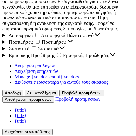
σε πληροφορίες συσκευών. Η συγκατάθεση για τις εν λόγω
τεχνολογίες θα μας επιτρέψει να επεξεργαστούμε δεδομένα
προσωπικού χαρακτήρα, όπως συμπεριφορά περιήγησης ή
μοναδικά αναγνωριστικά σε αυτόν τον ιστότοπο. Η μη
συγκατάθεση ή η ανάκληση της συγκατάθεσης, μπορεί να
επηρεάσει αρνητικά ορισμένες λειτουργίες και δυνατότητες.
Λειτουργικά
Λειτουργικά
Πάντα ενεργό
Προτιμήσεις
Προτιμήσεις
Στατιστικά
Στατιστικά
Εμπορικής Προώθησης
Εμπορικής Προώθησης
Διαχείριση επιλογών
Διαχείριση υπηρεσιών
Manage {vendor_count} vendors
Διαβάστε περισσότερα για αυτούς τους σκοπούς
Αποδοχή
Δεν αποδέχομαι
Προβολή προτιμήσεων
Προβολή προτιμήσεων
Αποθήκευση προτιμήσεων
{title}
{title}
{title}
Διαχείριση συγκατάθεσης