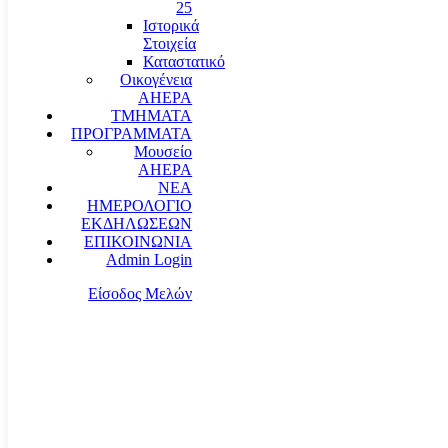
25
Ιστορικά
Στοιχεία
Καταστατικό
Οικογένεια
AHEPA
ΤΜΗΜΑΤΑ
ΠΡΟΓΡΑΜΜΑΤΑ
Μουσείο
AHEPA
ΝΕΑ
ΗΜΕΡΟΛΟΓΙΟ
ΕΚΔΗΛΩΣΕΩΝ
ΕΠΙΚΟΙΝΩΝΙΑ
Admin Login
Είσοδος Μελών
communication@ahepahellas.org
Αλεξάνδρου Σούτσου 24, Αθήνα τκ.10671