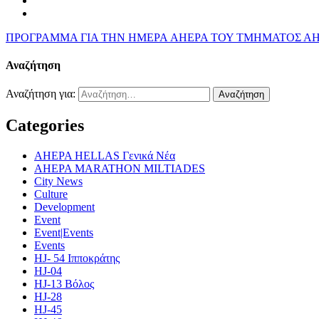
ΠΡΟΓΡΑΜΜΑ ΓΙΑ ΤΗΝ ΗΜΕΡΑ AHEPA ΤΟΥ ΤΜΗΜΑΤΟΣ ΑΗ
Αναζήτηση
Αναζήτηση για:
Categories
AHEPA HELLAS Γενικά Νέα
AHEPA MARATHON MILTIADES
City News
Culture
Development
Event
Event|Events
Events
HJ- 54 Ιπποκράτης
HJ-04
HJ-13 Βόλος
HJ-28
HJ-45