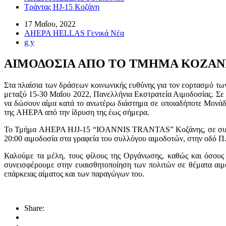
Τράντας HJ-15 Κοζάνη
17 Μαΐου, 2022
AHEPA HELLAS Γενικά Νέα
g y
ΑΙΜΟΔΟΣΙΑ ΑΠΟ ΤΟ ΤΜΗΜΑ ΚΟΖΑΝΗΣ
Στα πλαίσια των δράσεων κοινωνικής ευθύνης για τον εορτασμό 
μεταξύ 15-30 Μαΐου 2022, Πανελλήνια Εκστρατεία Αιμοδοσίας. Σε 
να δώσουν αίμα κατά το ανωτέρω διάστημα σε οποιαδήποτε Μονάδ
της AHEPA από την ίδρυση της έως σήμερα.
Το Τμήμα AHEPA HJJ-15 “IOANNIS TRANTAS” Κοζάνης, σε συνερ
2
0
:0
0
α
ι
μ
ο
δ
ο
σ
ί
α
στα γραφεία του
συλλόγου αιμοδοτών, στην οδό Π.
Καλούμε τα μέλη, τους φίλους της Οργάνωσης, καθώς και όσους 
συνεισφέρουμε στην ευαισθητοποίηση των πολιτών σε θέματα αιμ
επάρκειας αίματος και των παραγώγων του.
Share: