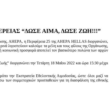
ΕΙΑΣ “ΔΩΣΕ ΑΙΜΑ, ΔΩΣΕ ΖΩΗ!!!”
γάνωσης, AHEPA, η Περιφέρεια 25 της ΑHEPA HELLAS διοργανώνει,
ρινά λιγοστεύουν καλούμε τα μέλη και τους φίλους της Οργάνωσης,
ή κοινωνική προσφορά αποτελεί τον βασικότερο πυλώνα των αρχών
ωής” διοργανώνει την
Τ
ε
τ
ά
ρ
τ
η
1
8
Μ
α
ΐ
ο
υ
2
0
2
2
κ
α
ι
ώ
ρ
α
1
5
:3
0
μ
έ
χ
ρ
ι
ρόπο την Εκστρατεία Εθελοντικής Αιμοδοσίας, ώστε όλοι μαζί να
σω των συμμετοχικών προσπαθειών για τη διασφάλιση της εθνικής