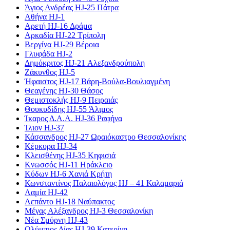
Άγιος Ανδρέας HJ-25 Πάτρα
Αθήνα HJ-1
Αρετή HJ-16 Δράμα
Αρκαδία HJ-22 Τρίπολη
Βεργίνα HJ-29 Βέροια
Γλυφάδα HJ-2
Δημόκριτος HJ-21 Αλεξανδρούπολη
Ζάκυνθος HJ-5
Ήφαιστος HJ-17 Βάρη-Βούλα-Βουλιαγμένη
Θεαγένης HJ-30 Θάσος
Θεμιστοκλής HJ-9 Πειραιάς
Θουκυδίδης HJ-55 Άλιμος
Ίκαρος Δ.Α.Α. HJ-36 Ραφήνα
Ίλιον HJ-37
Κάσσανδρος HJ-27 Ωραιόκαστρο Θεσσαλονίκης
Κέρκυρα HJ-34
Κλεισθένης HJ-35 Κηφισιά
Κνωσσός HJ-11 Ηράκλειο
Κύδων HJ-6 Χανιά Κρήτη
Κωνσταντίνος Παλαιολόγος HJ – 41 Καλαμαριά
Λαμία HJ-42
Λεπάντο HJ-18 Ναύπακτος
Μέγας Αλέξανδρος HJ-3 Θεσσαλονίκη
Νέα Σμύρνη HJ-43
Ολύμπιος Δίας HJ-39 Κατερίνη