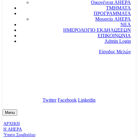
Οικογένεια AHEPA
ΤΜΗΜΑΤΑ
ΠΡΟΓΡΑΜΜΑΤΑ
Μουσείο AHEPA
ΝΕΑ
ΗΜΕΡΟΛΟΓΙΟ ΕΚΔΗΛΩΣΕΩΝ
ΕΠΙΚΟΙΝΩΝΙΑ
Admin Login
Είσοδος Μελών
communication@ahepahellas.org
Αλεξάνδρου Σούτσου 24, Αθήνα τκ.10671
Twitter
Facebook
Linkedin
Menu
ΑΡΧΙΚΗ
Η AHEPA
Ύπατο Συµβούλιο