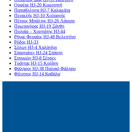
Ορφέας HJ-20 Κομοτηνή
Παπαθλέσσα HJ-7 Καλαμάτα
Περικλής HJ-10 Χολαργός
Πέτρος Μπάλτης HJ-26 Λάρισα
Πρωταγόρας HJ-19 Ξάνθη
Πυλαία – Χορτιάτης HJ-44
Ρήγας Φεραίος HJ-48 Βελεστίνο
Ρόδος HJ-33
Σόλων HJ-4 Χαλάνδρι
Σπαρτιάτες HJ-24 Σπάρτη
Στρυμών HJ-8 Σέρρες
Τράντας HJ-15 Κοζάνη
Φάληρος HJ-38 Παλαιό Φάληρο
Φίλιππος HJ-14 Καβάλα