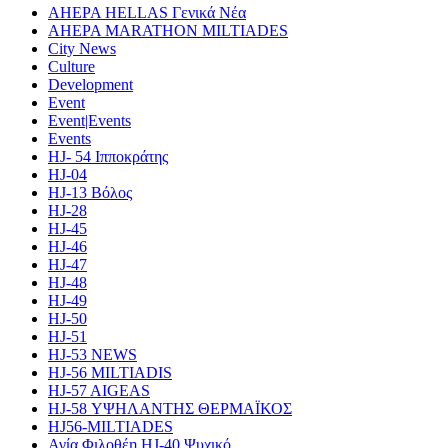
AHEPA HELLAS Γενικά Νέα
AHEPA MARATHON MILTIADES
City News
Culture
Development
Event
Event|Events
Events
HJ- 54 Ιπποκράτης
HJ-04
HJ-13 Βόλος
HJ-28
HJ-45
HJ-46
HJ-47
HJ-48
HJ-49
HJ-50
HJ-51
HJ-53 NEWS
HJ-56 MILTIADIS
HJ-57 AIGEAS
HJ-58 ΥΨΗΛΑΝΤΗΣ ΘΕΡΜΑΪΚΟΣ
HJ56-MILTIADES
Αγία Φιλοθέη HJ-40 Ψυχικό