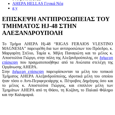
AHEPA HELLAS Γενικά Νέα
g y
ΕΠΙΣΚΕΨΗ ΑΝΤΙΠΡΟΣΩΠΕΙΑΣ ΤΟΥ
ΤΜΗΜΑΤΟΣ HJ-48 ΣΤΗΝ
ΑΛΕΞΑΝΔΡΟΥΠΟΛΗ
Το Τμήμα AHEPA Hj-48 “RIGAS FERAIOS VLESTINO
MAGNESIA” παρευρέθη δια των αντιπροσώπων του Πρόεδρο, κ.
Μαργαρίτη Στέλιο, Ταμία κ. Μήλη Παναγιώτη και το μέλος κ.
Αποστολίνα Γιώργο, στην πόλη της Αλεξανδρούπολης, σε
διήμερη
επίσκεψη
που πραγματοποιήθηκε από τα Ανώτατα στελέχη της
Οργάνωσης AHEPA.
Στην
διήμερη επίσκεψη
παρευρίσκονταν τα μέλη του τοπικού
Τμήματος AHEPA Αλεξανδρούπολης, ιδρυτικά μέλη του οποίου
ήταν τόσο ο Αντι-Περιφερειάρχης κ. Πέτροβιτς Δημήτρης όσο και
το μέλος κ. Αποστολίνα Γιώργος, και επιπλέον μέλη των
Τμημάτων AHEPA από τη Θάσο, τη Κοζάνη, το Παλαιό Φάληρο
και την Καλαμαριά.