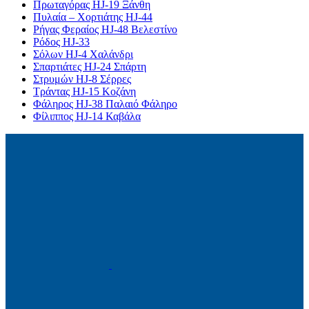
Πρωταγόρας HJ-19 Ξάνθη
Πυλαία – Χορτιάτης HJ-44
Ρήγας Φεραίος HJ-48 Βελεστίνο
Ρόδος HJ-33
Σόλων HJ-4 Χαλάνδρι
Σπαρτιάτες HJ-24 Σπάρτη
Στρυμών HJ-8 Σέρρες
Τράντας HJ-15 Κοζάνη
Φάληρος HJ-38 Παλαιό Φάληρο
Φίλιππος HJ-14 Καβάλα