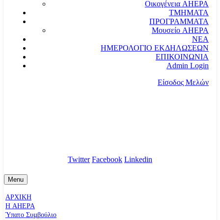
Οικογένεια AHEPA
ΤΜΗΜΑΤΑ
ΠΡΟΓΡΑΜΜΑΤΑ
Μουσείο AHEPA
ΝΕΑ
ΗΜΕΡΟΛΟΓΙΟ ΕΚΔΗΛΩΣΕΩΝ
ΕΠΙΚΟΙΝΩΝΙΑ
Admin Login
Είσοδος Μελών
communication@ahepahellas.org
Αλεξάνδρου Σούτσου 24, Αθήνα τκ.10671
Twitter
Facebook
Linkedin
Menu
ΑΡΧΙΚΗ
Η AHEPA
Ύπατο Συµβούλιο