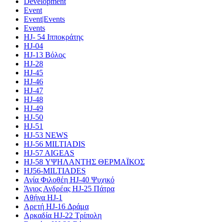
Development
Event
Event|Events
Events
HJ- 54 Ιπποκράτης
HJ-04
HJ-13 Βόλος
HJ-28
HJ-45
HJ-46
HJ-47
HJ-48
HJ-49
HJ-50
HJ-51
HJ-53 NEWS
HJ-56 MILTIADIS
HJ-57 AIGEAS
HJ-58 ΥΨΗΛΑΝΤΗΣ ΘΕΡΜΑΪΚΟΣ
HJ56-MILTIADES
Αγία Φιλοθέη HJ-40 Ψυχικό
Άγιος Ανδρέας HJ-25 Πάτρα
Αθήνα HJ-1
Αρετή HJ-16 Δράμα
Αρκαδία HJ-22 Τρίπολη