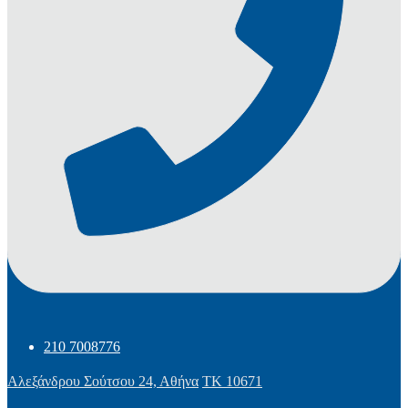
210 7008776
Αλεξάνδρου Σούτσου 24, Αθήνα
ΤΚ 10671