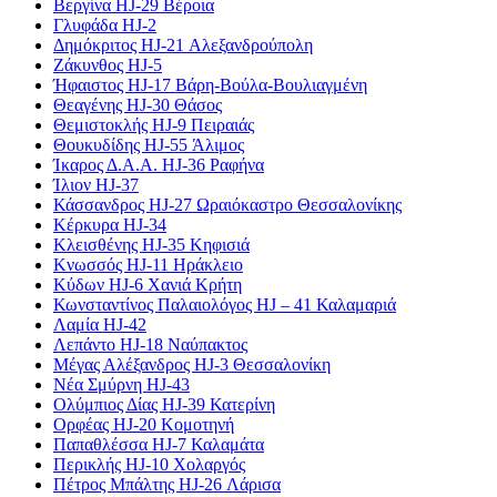
Βεργίνα HJ-29 Βέροια
Γλυφάδα HJ-2
Δημόκριτος HJ-21 Αλεξανδρούπολη
Ζάκυνθος HJ-5
Ήφαιστος HJ-17 Βάρη-Βούλα-Βουλιαγμένη
Θεαγένης HJ-30 Θάσος
Θεμιστοκλής HJ-9 Πειραιάς
Θουκυδίδης HJ-55 Άλιμος
Ίκαρος Δ.Α.Α. HJ-36 Ραφήνα
Ίλιον HJ-37
Κάσσανδρος HJ-27 Ωραιόκαστρο Θεσσαλονίκης
Κέρκυρα HJ-34
Κλεισθένης HJ-35 Κηφισιά
Κνωσσός HJ-11 Ηράκλειο
Κύδων HJ-6 Χανιά Κρήτη
Κωνσταντίνος Παλαιολόγος HJ – 41 Καλαμαριά
Λαμία HJ-42
Λεπάντο HJ-18 Ναύπακτος
Μέγας Αλέξανδρος HJ-3 Θεσσαλονίκη
Νέα Σμύρνη HJ-43
Ολύμπιος Δίας HJ-39 Κατερίνη
Ορφέας HJ-20 Κομοτηνή
Παπαθλέσσα HJ-7 Καλαμάτα
Περικλής HJ-10 Χολαργός
Πέτρος Μπάλτης HJ-26 Λάρισα