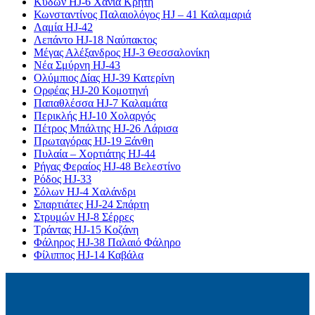
Κύδων HJ-6 Χανιά Κρήτη
Κωνσταντίνος Παλαιολόγος HJ – 41 Καλαμαριά
Λαμία HJ-42
Λεπάντο HJ-18 Ναύπακτος
Μέγας Αλέξανδρος HJ-3 Θεσσαλονίκη
Νέα Σμύρνη HJ-43
Ολύμπιος Δίας HJ-39 Κατερίνη
Ορφέας HJ-20 Κομοτηνή
Παπαθλέσσα HJ-7 Καλαμάτα
Περικλής HJ-10 Χολαργός
Πέτρος Μπάλτης HJ-26 Λάρισα
Πρωταγόρας HJ-19 Ξάνθη
Πυλαία – Χορτιάτης HJ-44
Ρήγας Φεραίος HJ-48 Βελεστίνο
Ρόδος HJ-33
Σόλων HJ-4 Χαλάνδρι
Σπαρτιάτες HJ-24 Σπάρτη
Στρυμών HJ-8 Σέρρες
Τράντας HJ-15 Κοζάνη
Φάληρος HJ-38 Παλαιό Φάληρο
Φίλιππος HJ-14 Καβάλα