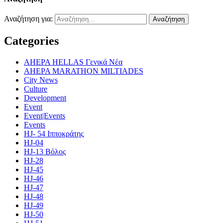
Αναζήτηση για:
Categories
AHEPA HELLAS Γενικά Νέα
AHEPA MARATHON MILTIADES
City News
Culture
Development
Event
Event|Events
Events
HJ- 54 Ιπποκράτης
HJ-04
HJ-13 Βόλος
HJ-28
HJ-45
HJ-46
HJ-47
HJ-48
HJ-49
HJ-50