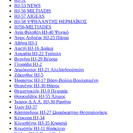
HJ-51
HJ-53 NEWS
HJ-56 MILTIADIS
HJ-57 AIGEAS
HJ-58 ΥΨΗΛΑΝΤΗΣ ΘΕΡΜΑΪΚΟΣ
HJ56-MILTIADES
Αγία Φιλοθέη HJ-40 Ψυχικό
Άγιος Ανδρέας HJ-25 Πάτρα
Αθήνα HJ-1
Αρετή HJ-16 Δράμα
Αρκαδία HJ-22 Τρίπολη
Βεργίνα HJ-29 Βέροια
Γλυφάδα HJ-2
Δημόκριτος HJ-21 Αλεξανδρούπολη
Ζάκυνθος HJ-5
Ήφαιστος HJ-17 Βάρη-Βούλα-Βουλιαγμένη
Θεαγένης HJ-30 Θάσος
Θεμιστοκλής HJ-9 Πειραιάς
Θουκυδίδης HJ-55 Άλιμος
Ίκαρος Δ.Α.Α. HJ-36 Ραφήνα
Ίλιον HJ-37
Κάσσανδρος HJ-27 Ωραιόκαστρο Θεσσαλονίκης
Κέρκυρα HJ-34
Κλεισθένης HJ-35 Κηφισιά
Κνωσσός HJ-11 Ηράκλειο