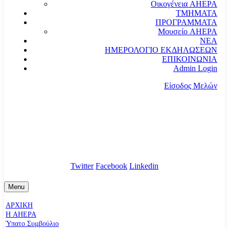
Οικογένεια AHEPA
ΤΜΗΜΑΤΑ
ΠΡΟΓΡΑΜΜΑΤΑ
Μουσείο AHEPA
ΝΕΑ
ΗΜΕΡΟΛΟΓΙΟ ΕΚΔΗΛΩΣΕΩΝ
ΕΠΙΚΟΙΝΩΝΙΑ
Admin Login
Είσοδος Μελών
communication@ahepahellas.org
Αλεξάνδρου Σούτσου 24, Αθήνα τκ.10671
Twitter
Facebook
Linkedin
Menu
ΑΡΧΙΚΗ
Η AHEPA
Ύπατο Συµβούλιο