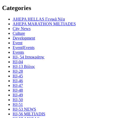
Categories
AHEPA HELLAS Γενικά Νέα
AHEPA MARATHON MILTIADES
City News
Culture
Development
Event
Event|Events
Events
HJ- 54 Ιπποκράτης
HJ-04
HJ-13 Βόλος
HJ-28
HJ-45
HJ-46
HJ-47
HJ-48
HJ-49
HJ-50
HJ-51
HJ-53 NEWS
HJ-56 MILTIADIS