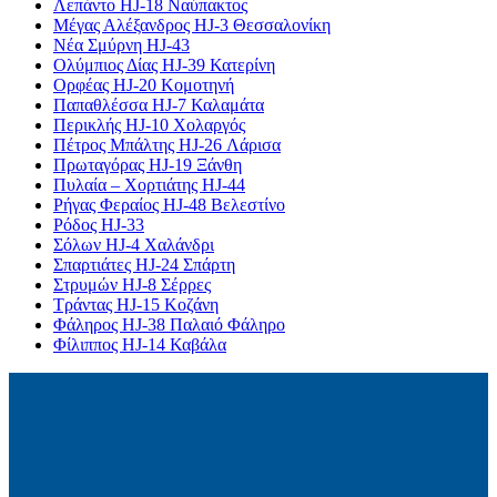
Λεπάντο HJ-18 Ναύπακτος
Μέγας Αλέξανδρος HJ-3 Θεσσαλονίκη
Νέα Σμύρνη HJ-43
Ολύμπιος Δίας HJ-39 Κατερίνη
Ορφέας HJ-20 Κομοτηνή
Παπαθλέσσα HJ-7 Καλαμάτα
Περικλής HJ-10 Χολαργός
Πέτρος Μπάλτης HJ-26 Λάρισα
Πρωταγόρας HJ-19 Ξάνθη
Πυλαία – Χορτιάτης HJ-44
Ρήγας Φεραίος HJ-48 Βελεστίνο
Ρόδος HJ-33
Σόλων HJ-4 Χαλάνδρι
Σπαρτιάτες HJ-24 Σπάρτη
Στρυμών HJ-8 Σέρρες
Τράντας HJ-15 Κοζάνη
Φάληρος HJ-38 Παλαιό Φάληρο
Φίλιππος HJ-14 Καβάλα