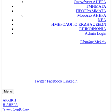
Οικογένεια AHEPA
ΤΜΗΜΑΤΑ
ΠΡΟΓΡΑΜΜΑΤΑ
Μουσείο AHEPA
ΝΕΑ
ΗΜΕΡΟΛΟΓΙΟ ΕΚΔΗΛΩΣΕΩΝ
ΕΠΙΚΟΙΝΩΝΙΑ
Admin Login
Είσοδος Μελών
communication@ahepahellas.org
Αλεξάνδρου Σούτσου 24, Αθήνα τκ.10671
Twitter
Facebook
Linkedin
Menu
ΑΡΧΙΚΗ
Η AHEPA
Ύπατο Συµβούλιο