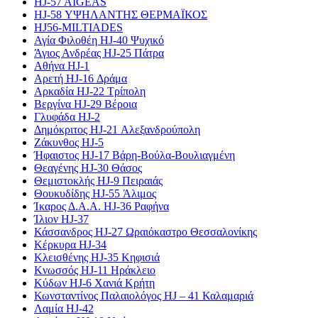
HJ-57 AIGEAS
HJ-58 ΥΨΗΛΑΝΤΗΣ ΘΕΡΜΑΪΚΟΣ
HJ56-MILTIADES
Αγία Φιλοθέη HJ-40 Ψυχικό
Άγιος Ανδρέας HJ-25 Πάτρα
Αθήνα HJ-1
Αρετή HJ-16 Δράμα
Αρκαδία HJ-22 Τρίπολη
Βεργίνα HJ-29 Βέροια
Γλυφάδα HJ-2
Δημόκριτος HJ-21 Αλεξανδρούπολη
Ζάκυνθος HJ-5
Ήφαιστος HJ-17 Βάρη-Βούλα-Βουλιαγμένη
Θεαγένης HJ-30 Θάσος
Θεμιστοκλής HJ-9 Πειραιάς
Θουκυδίδης HJ-55 Άλιμος
Ίκαρος Δ.Α.Α. HJ-36 Ραφήνα
Ίλιον HJ-37
Κάσσανδρος HJ-27 Ωραιόκαστρο Θεσσαλονίκης
Κέρκυρα HJ-34
Κλεισθένης HJ-35 Κηφισιά
Κνωσσός HJ-11 Ηράκλειο
Κύδων HJ-6 Χανιά Κρήτη
Κωνσταντίνος Παλαιολόγος HJ – 41 Καλαμαριά
Λαμία HJ-42