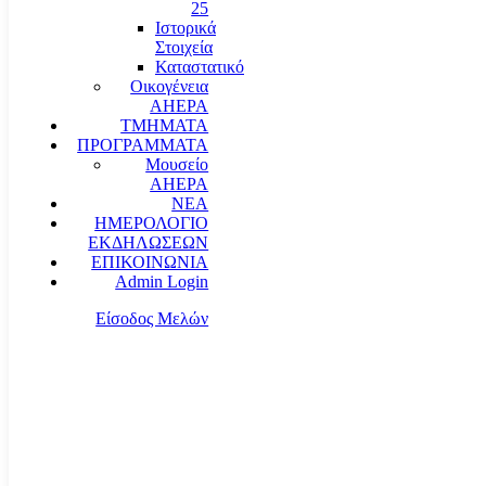
25
Ιστορικά
Στοιχεία
Καταστατικό
Οικογένεια
AHEPA
ΤΜΗΜΑΤΑ
ΠΡΟΓΡΑΜΜΑΤΑ
Μουσείο
AHEPA
ΝΕΑ
ΗΜΕΡΟΛΟΓΙΟ
ΕΚΔΗΛΩΣΕΩΝ
ΕΠΙΚΟΙΝΩΝΙΑ
Admin Login
Είσοδος Μελών
communication@ahepahellas.org
Αλεξάνδρου Σούτσου 24, Αθήνα τκ.10671