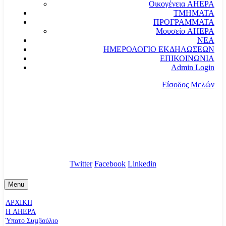
Οικογένεια AHEPA
ΤΜΗΜΑΤΑ
ΠΡΟΓΡΑΜΜΑΤΑ
Μουσείο AHEPA
ΝΕΑ
ΗΜΕΡΟΛΟΓΙΟ ΕΚΔΗΛΩΣΕΩΝ
ΕΠΙΚΟΙΝΩΝΙΑ
Admin Login
Είσοδος Μελών
communication@ahepahellas.org
Αλεξάνδρου Σούτσου 24, Αθήνα τκ.10671
Twitter
Facebook
Linkedin
Menu
ΑΡΧΙΚΗ
Η AHEPA
Ύπατο Συµβούλιο