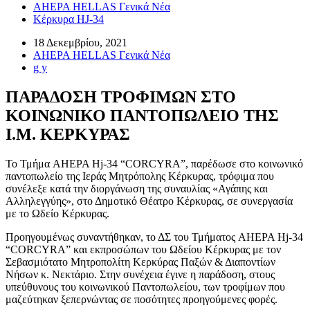
AHEPA HELLAS Γενικά Νέα
Κέρκυρα HJ-34
18 Δεκεμβρίου, 2021
AHEPA HELLAS Γενικά Νέα
g y
ΠΑΡΑΔΟΣΗ ΤΡΟΦΙΜΩΝ ΣΤΟ
ΚΟΙΝΩΝΙΚΟ ΠΑΝΤΟΠΩΛΕΙΟ ΤΗΣ
Ι.Μ. ΚΕΡΚΥΡΑΣ
Το Τμήμα AHEPA Hj-34 “CORCYRA”, παρέδωσε στο κοινωνικό
παντοπωλείο της Ιεράς Μητρόπολης Κέρκυρας, τρόφιμα που
συνέλεξε κατά την διοργάνωση της συναυλίας «Αγάπης και
Αλληλεγγύης», στο Δημοτικό Θέατρο Κέρκυρας, σε συνεργασία
με το Ωδείο Κέρκυρας.
Προηγουμένως συναντήθηκαν, το ΔΣ του Τμήματος AHEPA Hj-34
“CORCYRA” και εκπροσώπων του Ωδείου Κέρκυρας με τον
Σεβασμιότατο Μητροπολίτη Κερκύρας Παξών & Διαποντίων
Νήσων κ. Νεκτάριο. Στην συνέχεια έγινε η παράδοση, στους
υπεύθυνους του κοινωνικού Παντοπωλείου, των τροφίμων που
μαζεύτηκαν ξεπερνώντας σε ποσότητες προηγούμενες φορές.