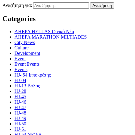
Αναζήτηση για:
Categories
AHEPA HELLAS Γενικά Νέα
AHEPA MARATHON MILTIADES
City News
Culture
Development
Event
Event|Events
Events
HJ- 54 Ιπποκράτης
HJ-04
HJ-13 Βόλος
HJ-28
HJ-45
HJ-46
HJ-47
HJ-48
HJ-49
HJ-50
HJ-51
HJ-53 NEWS