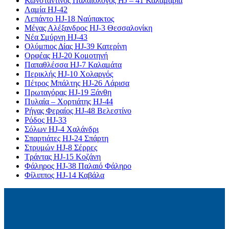
Κωνσταντίνος Παλαιολόγος HJ – 41 Καλαμαριά
Λαμία HJ-42
Λεπάντο HJ-18 Ναύπακτος
Μέγας Αλέξανδρος HJ-3 Θεσσαλονίκη
Νέα Σμύρνη HJ-43
Ολύμπιος Δίας HJ-39 Κατερίνη
Ορφέας HJ-20 Κομοτηνή
Παπαθλέσσα HJ-7 Καλαμάτα
Περικλής HJ-10 Χολαργός
Πέτρος Μπάλτης HJ-26 Λάρισα
Πρωταγόρας HJ-19 Ξάνθη
Πυλαία – Χορτιάτης HJ-44
Ρήγας Φεραίος HJ-48 Βελεστίνο
Ρόδος HJ-33
Σόλων HJ-4 Χαλάνδρι
Σπαρτιάτες HJ-24 Σπάρτη
Στρυμών HJ-8 Σέρρες
Τράντας HJ-15 Κοζάνη
Φάληρος HJ-38 Παλαιό Φάληρο
Φίλιππος HJ-14 Καβάλα