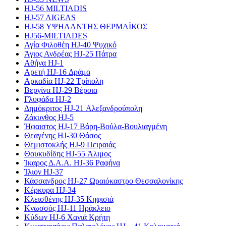
HJ-56 MILTIADIS
HJ-57 AIGEAS
HJ-58 ΥΨΗΛΑΝΤΗΣ ΘΕΡΜΑΪΚΟΣ
HJ56-MILTIADES
Αγία Φιλοθέη HJ-40 Ψυχικό
Άγιος Ανδρέας HJ-25 Πάτρα
Αθήνα HJ-1
Αρετή HJ-16 Δράμα
Αρκαδία HJ-22 Τρίπολη
Βεργίνα HJ-29 Βέροια
Γλυφάδα HJ-2
Δημόκριτος HJ-21 Αλεξανδρούπολη
Ζάκυνθος HJ-5
Ήφαιστος HJ-17 Βάρη-Βούλα-Βουλιαγμένη
Θεαγένης HJ-30 Θάσος
Θεμιστοκλής HJ-9 Πειραιάς
Θουκυδίδης HJ-55 Άλιμος
Ίκαρος Δ.Α.Α. HJ-36 Ραφήνα
Ίλιον HJ-37
Κάσσανδρος HJ-27 Ωραιόκαστρο Θεσσαλονίκης
Κέρκυρα HJ-34
Κλεισθένης HJ-35 Κηφισιά
Κνωσσός HJ-11 Ηράκλειο
Κύδων HJ-6 Χανιά Κρήτη