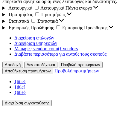
επηρεάσει αρνητικά ορισμένες λειτουργίες και δυνατότητες.
Λειτουργικά
Λειτουργικά
Πάντα ενεργό
Προτιμήσεις
Προτιμήσεις
Στατιστικά
Στατιστικά
Εμπορικής Προώθησης
Εμπορικής Προώθησης
Διαχείριση επιλογών
Διαχείριση υπηρεσιών
Manage {vendor_count} vendors
Διαβάστε περισσότερα για αυτούς τους σκοπούς
Αποδοχή
Δεν αποδέχομαι
Προβολή προτιμήσεων
Προβολή προτιμήσεων
Αποθήκευση προτιμήσεων
{title}
{title}
{title}
Διαχείριση συγκατάθεσης