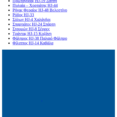
Πρωταγόρας HJ-19 Ξάνθη
Πυλαία – Χορτιάτης HJ-44
Ρήγας Φεραίος HJ-48 Βελεστίνο
Ρόδος HJ-33
Σόλων HJ-4 Χαλάνδρι
Σπαρτιάτες HJ-24 Σπάρτη
Στρυμών HJ-8 Σέρρες
Τράντας HJ-15 Κοζάνη
Φάληρος HJ-38 Παλαιό Φάληρο
Φίλιππος HJ-14 Καβάλα