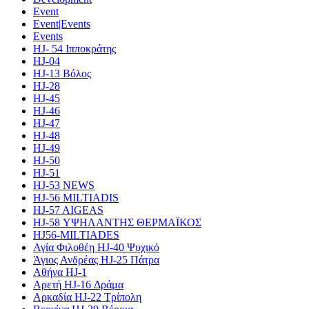
Event
Event|Events
Events
HJ- 54 Ιπποκράτης
HJ-04
HJ-13 Βόλος
HJ-28
HJ-45
HJ-46
HJ-47
HJ-48
HJ-49
HJ-50
HJ-51
HJ-53 NEWS
HJ-56 MILTIADIS
HJ-57 AIGEAS
HJ-58 ΥΨΗΛΑΝΤΗΣ ΘΕΡΜΑΪΚΟΣ
HJ56-MILTIADES
Αγία Φιλοθέη HJ-40 Ψυχικό
Άγιος Ανδρέας HJ-25 Πάτρα
Αθήνα HJ-1
Αρετή HJ-16 Δράμα
Αρκαδία HJ-22 Τρίπολη