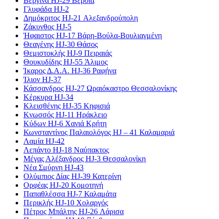
Βεργίνα HJ-29 Βέροια
Γλυφάδα HJ-2
Δημόκριτος HJ-21 Αλεξανδρούπολη
Ζάκυνθος HJ-5
Ήφαιστος HJ-17 Βάρη-Βούλα-Βουλιαγμένη
Θεαγένης HJ-30 Θάσος
Θεμιστοκλής HJ-9 Πειραιάς
Θουκυδίδης HJ-55 Άλιμος
Ίκαρος Δ.Α.Α. HJ-36 Ραφήνα
Ίλιον HJ-37
Κάσσανδρος HJ-27 Ωραιόκαστρο Θεσσαλονίκης
Κέρκυρα HJ-34
Κλεισθένης HJ-35 Κηφισιά
Κνωσσός HJ-11 Ηράκλειο
Κύδων HJ-6 Χανιά Κρήτη
Κωνσταντίνος Παλαιολόγος HJ – 41 Καλαμαριά
Λαμία HJ-42
Λεπάντο HJ-18 Ναύπακτος
Μέγας Αλέξανδρος HJ-3 Θεσσαλονίκη
Νέα Σμύρνη HJ-43
Ολύμπιος Δίας HJ-39 Κατερίνη
Ορφέας HJ-20 Κομοτηνή
Παπαθλέσσα HJ-7 Καλαμάτα
Περικλής HJ-10 Χολαργός
Πέτρος Μπάλτης HJ-26 Λάρισα