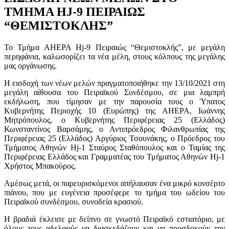
ΤΜΗΜΑ HJ-9 ΠΕΙΡΑΙΩΣ
“ΘΕΜΙΣΤΟΚΛΗΣ”
Το Τμήμα AHEPA Hj-9 Πειραιώς “Θεμιστοκλής”, με μεγάλη
περηφάνια, καλωσορίζει τα νέα μέλη, στους κόλπους της μεγάλης
μας οργάνωσης.
Η εισδοχή των νέων μελών πραγματοποιήθηκε την 13/10/2021 στη
μεγάλη αίθουσα του Πειραϊκού Συνδέσμου, σε μια λαμπρή
εκδήλωση, που τίμησαν με την παρουσία τους ο Ύπατος
Κυβερνήτης Περιοχής 10 (Ευρώπης) της AHEPA, Ιωάννης
Μητρόπουλος, ο Κυβερνήτης Περιφέρειας 25 (Ελλάδος)
Κωνσταντίνος Βαρσάμης, ο Αντιπρόεδρος Φιλανθρωπίας της
Περιφέρειας 25 (Ελλάδος) Αργύριος Τσουνάκης, ο Πρόεδρος του
Τμήματος Αθηνών Hj-1 Σταύρος Σταθόπουλος και ο Ταμίας της
Περιφέρειας Ελλάδος και Γραμματέας του Τμήματος Αθηνών Hj-1
Χρήστος Μπακούρος.
Αμέσως μετά, οι παρευρισκόμενοι απήλαυσαν ένα μικρό κονσέρτο
πιάνου, που με ευγένεια προσέφερε το τμήμα του ωδείου του
Πειραϊκού συνδέσμου, συνοδεία κρασιού.
Η βραδιά έκλεισε με δείπνο σε γνωστό Πειραϊκό εστιατόριο, με
όλους τους αδελφούς να διασκεδάζουν και να προσδοκούν την