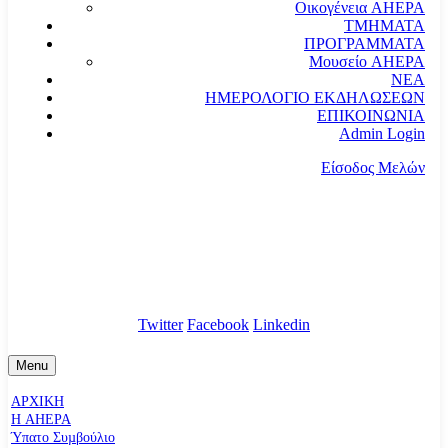
Οικογένεια AHEPA
ΤΜΗΜΑΤΑ
ΠΡΟΓΡΑΜΜΑΤΑ
Μουσείο AHEPA
ΝΕΑ
ΗΜΕΡΟΛΟΓΙΟ ΕΚΔΗΛΩΣΕΩΝ
ΕΠΙΚΟΙΝΩΝΙΑ
Admin Login
Είσοδος Μελών
communication@ahepahellas.org
Αλεξάνδρου Σούτσου 24, Αθήνα τκ.10671
Twitter
Facebook
Linkedin
Menu
ΑΡΧΙΚΗ
Η AHEPA
Ύπατο Συµβούλιο