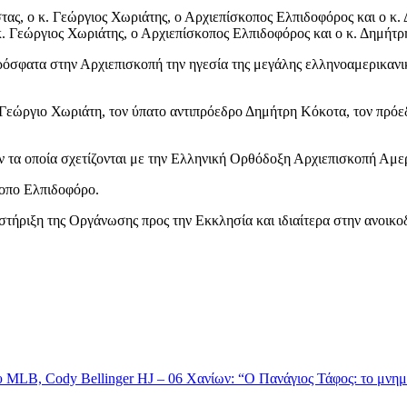
κ. Γεώργιος Χωριάτης, ο Αρχιεπίσκοπος Ελπιδοφόρος και ο κ. Δημή
φατα στην Αρχιεπισκοπή την ηγεσία της μεγάλης ελληνοαμερικανικ
 Γεώργιο Χωριάτη, τον ύπατο αντιπρόεδρο Δημήτρη Κόκοτα, τον πρό
 τα οποία σχετίζονται με την Ελληνική Ορθόδοξη Αρχιεπισκοπή Αμερ
οπο Ελπιδοφόρο.
στήριξη της Οργάνωσης προς την Εκκλησία και ιδιαίτερα στην ανοικ
υ MLB, Cody Bellinger
ΗJ – 06 Χανίων: “Ο Πανάγιος Τάφος: το μνημε