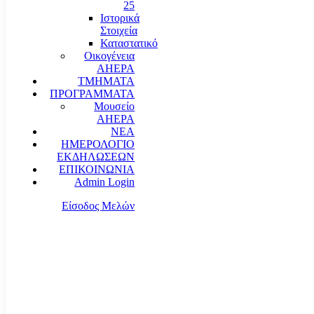
25
Ιστορικά
Στοιχεία
Καταστατικό
Οικογένεια
AHEPA
ΤΜΗΜΑΤΑ
ΠΡΟΓΡΑΜΜΑΤΑ
Μουσείο
AHEPA
ΝΕΑ
ΗΜΕΡΟΛΟΓΙΟ
ΕΚΔΗΛΩΣΕΩΝ
ΕΠΙΚΟΙΝΩΝΙΑ
Admin Login
Είσοδος Μελών
communication@ahepahellas.org
Αλεξάνδρου Σούτσου 24, Αθήνα τκ.10671