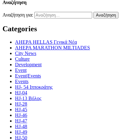
Αναζήτηση
Αναζήτηση για:
Categories
AHEPA HELLAS Γενικά Νέα
AHEPA MARATHON MILTIADES
City News
Culture
Development
Event
Event|Events
Events
HJ- 54 Ιπποκράτης
HJ-04
HJ-13 Βόλος
HJ-28
HJ-45
HJ-46
HJ-47
HJ-48
HJ-49
HJ-50